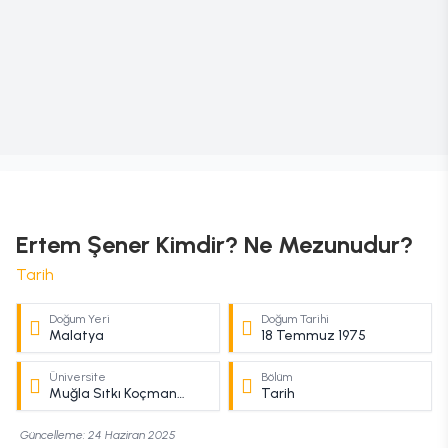
Ertem Şener
Kimdir? Ne Mezunudur?
Tarih
Doğum Yeri
Doğum Tarihi
Malatya
18 Temmuz 1975
Üniversite
Bölüm
Muğla Sıtkı Koçman
Tarih
Üniversitesi
Güncelleme:
24 Haziran 2025