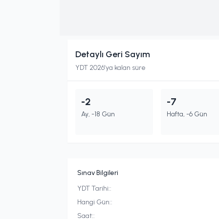
Detaylı Geri Sayım
YDT 2026'ya kalan süre
-2
-7
Ay, -18 Gün
Hafta, -6 Gün
Sınav Bilgileri
YDT Tarihi:
:
Hangi Gün:
:
Saat:
: