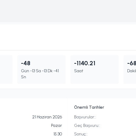
-48
-1140.21
-6
Gün -13 Sa -13 Dk -41
Saat
Daki
Sn
Önemli Tarihler
21 Haziran 2026
Başvurular:
:
Pazar
Geç Başvuru:
:
15:30
Sonuç:
: