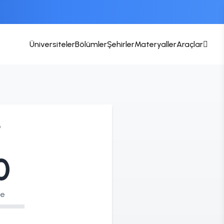
Üniversiteler
Bölümler
Şehirler
Materyaller
Araçlar
?
0
ye