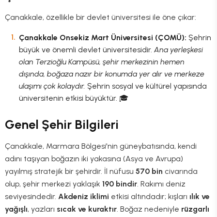
Çanakkale, özellikle bir devlet üniversitesi ile öne çıkar:
Çanakkale Onsekiz Mart Üniversitesi (ÇOMÜ):
Şehrin
büyük ve önemli devlet üniversitesidir.
Ana yerleşkesi
olan Terzioğlu Kampüsü, şehir merkezinin hemen
dışında, boğaza nazır bir konumda yer alır ve merkeze
ulaşımı çok kolaydır.
Şehrin sosyal ve kültürel yapısında
üniversitenin etkisi büyüktür. 🎓
Genel Şehir Bilgileri
Çanakkale, Marmara Bölgesi'nin güneybatısında, kendi
adını taşıyan boğazın iki yakasına (Asya ve Avrupa)
yayılmış stratejik bir şehirdir. İl nüfusu
570 bin
civarında
olup, şehir merkezi yaklaşık
190 bindir
. Rakımı deniz
seviyesindedir.
Akdeniz iklimi
etkisi altındadır; kışları
ılık ve
yağışlı
, yazları
sıcak ve kuraktır
. Boğaz nedeniyle
rüzgarlı