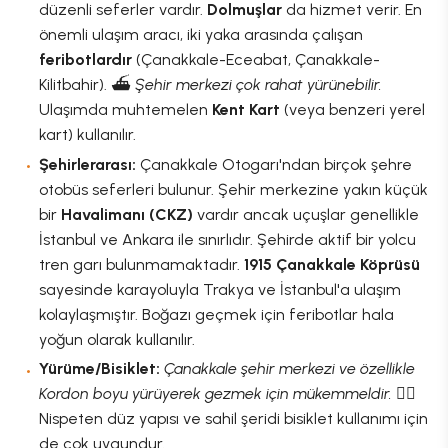
düzenli seferler vardır.
Dolmuşlar
da hizmet verir. En
önemli ulaşım aracı, iki yaka arasında çalışan
feribotlardır
(Çanakkale-Eceabat, Çanakkale-
Kilitbahir). ⛴️
Şehir merkezi çok rahat yürünebilir.
Ulaşımda muhtemelen
Kent Kart
(veya benzeri yerel
kart) kullanılır.
Şehirlerarası:
Çanakkale Otogarı'ndan birçok şehre
otobüs seferleri bulunur. Şehir merkezine yakın küçük
bir
Havalimanı (CKZ)
vardır ancak uçuşlar genellikle
İstanbul ve Ankara ile sınırlıdır. Şehirde aktif bir yolcu
tren garı bulunmamaktadır.
1915 Çanakkale Köprüsü
sayesinde karayoluyla Trakya ve İstanbul'a ulaşım
kolaylaşmıştır. Boğazı geçmek için feribotlar hala
yoğun olarak kullanılır.
Yürüme/Bisiklet:
Çanakkale şehir merkezi ve özellikle
Kordon boyu yürüyerek gezmek için mükemmeldir.
🚶‍♂️
Nispeten düz yapısı ve sahil şeridi bisiklet kullanımı için
de çok uygundur.