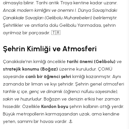
olmasıyla bilinir. Tarihi antik Troya kentine kadar uzanır.
Ancak modern kimliğini ve önemini I. Dünya Savaşı'ndaki
Çanakkale Savaşları (Gelibolu Muharebeleri) belirlemiştir.
Şehitlikler ve anıtlarla dolu Gelibolu Yarımadası, şehrin
ayrılmaz bir parçasıdır. 🇹🇷
Şehrin Kimliği ve Atmosferi
Çanakkale'nin kimliği öncelikle
tarihi önemi (Gelibolu)
ve
stratejik konumu (Boğaz)
üzerine kuruludur. ÇOMÜ
sayesinde
canlı bir öğrenci şehri
kimliği kazanmıştır. Aynı
zamanda bir liman ve kıyı şehridir. Şehrin genel atmosferi
tarihle iç içe, genç ve dinamik (öğrenci nüfusu sayesinde),
sakin ve huzurludur
. Boğazın ve denizin etkisi her zaman
hissedilir. Özellikle
Kordon boyu
şehrin kalbinin attığı yerdir.
Büyük metropollerin karmaşasından uzak, ama kendine
yeten, samimi bir havası vardır. ⚓