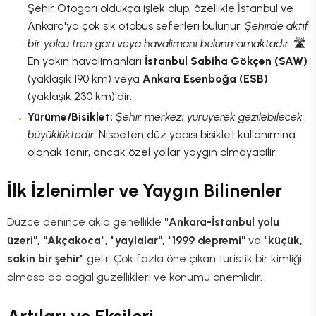
Şehir Otogarı oldukça işlek olup, özellikle İstanbul ve
Ankara'ya çok sık otobüs seferleri bulunur.
Şehirde aktif
bir yolcu tren garı veya havalimanı bulunmamaktadır.
🛣️
En yakın havalimanları
İstanbul Sabiha Gökçen (SAW)
(yaklaşık 190 km) veya
Ankara Esenboğa (ESB)
(yaklaşık 230 km)'dir.
Yürüme/Bisiklet:
Şehir merkezi yürüyerek gezilebilecek
büyüklüktedir.
Nispeten düz yapısı bisiklet kullanımına
olanak tanır, ancak özel yollar yaygın olmayabilir.
İlk İzlenimler ve Yaygın Bilinenler
Düzce denince akla genellikle
"Ankara-İstanbul yolu
üzeri", "Akçakoca", "yaylalar", "1999 depremi"
ve
"küçük,
sakin bir şehir"
gelir. Çok fazla öne çıkan turistik bir kimliği
olmasa da doğal güzellikleri ve konumu önemlidir.
Artıları ve Eksileri