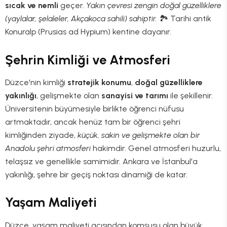
sıcak ve nemli
geçer.
Yakın çevresi zengin doğal güzelliklere
(yaylalar, şelaleler, Akçakoca sahili) sahiptir.
🏞️ Tarihi antik
Konuralp (Prusias ad Hypium) kentine dayanır.
Şehrin Kimliği ve Atmosferi
Düzce'nin kimliği
stratejik konumu
,
doğal güzelliklere
yakınlığı
, gelişmekte olan
sanayisi ve tarımı
ile şekillenir.
Üniversitenin büyümesiyle birlikte öğrenci nüfusu
artmaktadır, ancak henüz tam bir öğrenci şehri
kimliğinden ziyade,
küçük, sakin ve gelişmekte olan bir
Anadolu şehri atmosferi
hakimdir. Genel atmosferi huzurlu,
telaşsız ve genellikle samimidir. Ankara ve İstanbul'a
yakınlığı, şehre bir geçiş noktası dinamiği de katar.
Yaşam Maliyeti
Düzce, yaşam maliyeti açısından komşusu olan büyük