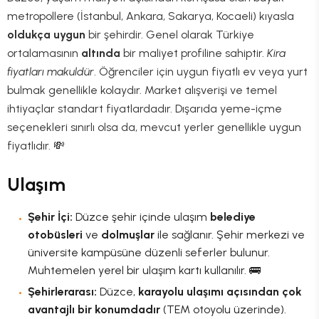
metropollere (İstanbul, Ankara, Sakarya, Kocaeli) kıyasla
oldukça uygun
bir şehirdir. Genel olarak Türkiye
ortalamasının
altında
bir maliyet profiline sahiptir.
Kira
fiyatları makuldür
. Öğrenciler için uygun fiyatlı ev veya yurt
bulmak genellikle kolaydır. Market alışverişi ve temel
ihtiyaçlar standart fiyatlardadır. Dışarıda yeme-içme
seçenekleri sınırlı olsa da, mevcut yerler genellikle uygun
fiyatlıdır. 💸
Ulaşım
Şehir İçi:
Düzce şehir içinde ulaşım
belediye
otobüsleri
ve
dolmuşlar
ile sağlanır. Şehir merkezi ve
üniversite kampüsüne düzenli seferler bulunur.
Muhtemelen yerel bir ulaşım kartı kullanılır. 🚌
Şehirlerarası:
Düzce,
karayolu ulaşımı açısından çok
avantajlı bir konumdadır
(TEM otoyolu üzerinde).