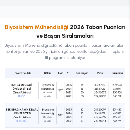
Biyosistem Mühendisliği
2026 Taban Puanları
ve Başarı Sıralamaları
Biyosistem Mühendisliği
bölümü taban puanları, başarı sıralamaları,
kontenjanları ve 2026 yılı için en güncel veriler aşağıdadır. Toplam
18
program listeleniyor
Üniversite Adı
Bölüm
Alan
Yıl
Kontenjan
Puan
Sıralama
BURSA ULUDAĞ
Biyosistem
2025
35
303,57123
295.976
ÜNİVERSİTESİ
Mühendisliği
2024
35
281,87422
333.889
SAY
Ziraat Fakültesi
Ücretsiz
2023
50
294,10575
350.908
BURSA
2022
50
284,70237
345.611
(4 Yıllık)
TEKİRDAĞ NAMIK KEMAL
Biyosistem
2025
30
284,20099
374.489
ÜNİVERSİTESİ
Mühendisliği
2024
30
266,81038
410.885
SAY
Ziraat Fakültesi
Ücretsiz
2023
30
277,26599
429.213
TEKİRDAĞ
2022
30
258,66944
466.491
(4 Yıllık)