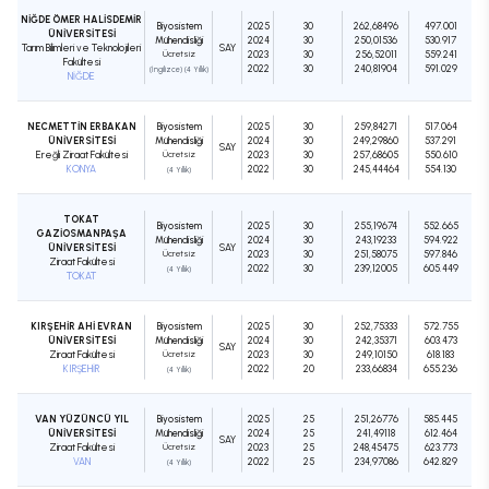
NİĞDE ÖMER HALİSDEMİR
Biyosistem
2025
30
262,68496
497.001
ÜNİVERSİTESİ
Mühendisliği
2024
30
250,01536
530.917
Tarım Bilimleri ve Teknolojileri
SAY
Ücretsiz
2023
30
256,52011
559.241
Fakültesi
2022
30
240,81904
591.029
(İngilizce) (4 Yıllık)
NİĞDE
NECMETTİN ERBAKAN
Biyosistem
2025
30
259,84271
517.064
ÜNİVERSİTESİ
Mühendisliği
2024
30
249,29860
537.291
SAY
Ereğli Ziraat Fakültesi
Ücretsiz
2023
30
257,68605
550.610
KONYA
2022
30
245,44464
554.130
(4 Yıllık)
TOKAT
Biyosistem
2025
30
255,19674
552.665
GAZİOSMANPAŞA
Mühendisliği
2024
30
243,19233
594.922
ÜNİVERSİTESİ
SAY
Ücretsiz
2023
30
251,58075
597.846
Ziraat Fakültesi
2022
30
239,12005
605.449
(4 Yıllık)
TOKAT
KIRŞEHİR AHİ EVRAN
Biyosistem
2025
30
252,75333
572.755
ÜNİVERSİTESİ
Mühendisliği
2024
30
242,35371
603.473
SAY
Ziraat Fakültesi
Ücretsiz
2023
30
249,10150
618.183
KIRŞEHİR
2022
20
233,66834
655.236
(4 Yıllık)
VAN YÜZÜNCÜ YIL
Biyosistem
2025
25
251,26776
585.445
ÜNİVERSİTESİ
Mühendisliği
2024
25
241,49118
612.464
SAY
Ziraat Fakültesi
Ücretsiz
2023
25
248,45475
623.773
VAN
2022
25
234,97086
642.829
(4 Yıllık)