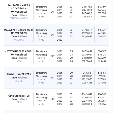
KAHRAMANMARAŞ
Biyosistem
2025
30
248,47312
610.469
SÜTÇÜ İMAM
Mühendisliği
2024
30
236,48713
667.615
ÜNİVERSİTESİ
SAY
Ücretsiz
2023
30
247,68015
630.505
Ziraat Fakültesi
2022
30
242,51615
576.988
(4 Yıllık)
KAHRAMANMARAŞ
MALATYA TURGUT ÖZAL
Biyosistem
2025
30
247,83347
616.399
ÜNİVERSİTESİ
Mühendisliği
2024
30
237,00515
661.683
SAY
Ziraat Fakültesi
Ücretsiz
2023
30
243,49037
669.040
MALATYA
2022
---
---
---
(4 Yıllık)
HATAY MUSTAFA KEMAL
Biyosistem
2025
25
247,36691
620.787
ÜNİVERSİTESİ
Mühendisliği
2024
25
237,48957
656.124
SAY
Ziraat Fakültesi
Ücretsiz
2023
20
248,16802
626.239
HATAY
2022
25
237,07664
623.453
(4 Yıllık)
Biyosistem
2025
20
243,764
656.155
BİNGÖL ÜNİVERSİTESİ
Mühendisliği
2024
20
232,15352
719.385
Ziraat Fakültesi
SAY
Ücretsiz
2023
30
236,66076
737.089
BİNGÖL
2022
30
226,71343
727.065
(4 Yıllık)
Biyosistem
2025
30
234,64842
756.045
IĞDIR ÜNİVERSİTESİ
Mühendisliği
2024
30
225,08327
808.737
Ziraat Fakültesi
SAY
Ücretsiz
2023
30
232,44872
783.054
IĞDIR
2022
20
220,35914
800.206
(4 Yıllık)