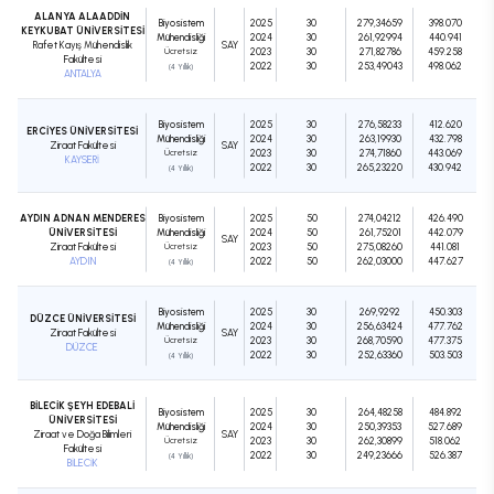
ALANYA ALAADDİN
Biyosistem
2025
30
279,34659
398.070
KEYKUBAT ÜNİVERSİTESİ
Mühendisliği
2024
30
261,92994
440.941
Rafet Kayış Mühendislik
SAY
Ücretsiz
2023
30
271,82786
459.258
Fakültesi
2022
30
253,49043
498.062
(4 Yıllık)
ANTALYA
Biyosistem
2025
30
276,58233
412.620
ERCİYES ÜNİVERSİTESİ
Mühendisliği
2024
30
263,19930
432.798
Ziraat Fakültesi
SAY
Ücretsiz
2023
30
274,71860
443.069
KAYSERİ
2022
30
265,23220
430.942
(4 Yıllık)
AYDIN ADNAN MENDERES
Biyosistem
2025
50
274,04212
426.490
ÜNİVERSİTESİ
Mühendisliği
2024
50
261,75201
442.079
SAY
Ziraat Fakültesi
Ücretsiz
2023
50
275,08260
441.081
AYDIN
2022
50
262,03000
447.627
(4 Yıllık)
Biyosistem
2025
30
269,9292
450.303
DÜZCE ÜNİVERSİTESİ
Mühendisliği
2024
30
256,63424
477.762
Ziraat Fakültesi
SAY
Ücretsiz
2023
30
268,70590
477.375
DÜZCE
2022
30
252,63360
503.503
(4 Yıllık)
BİLECİK ŞEYH EDEBALİ
Biyosistem
2025
30
264,48258
484.892
ÜNİVERSİTESİ
Mühendisliği
2024
30
250,39353
527.689
Ziraat ve Doğa Bilimleri
SAY
Ücretsiz
2023
30
262,30899
518.062
Fakültesi
2022
30
249,23666
526.387
(4 Yıllık)
BİLECİK