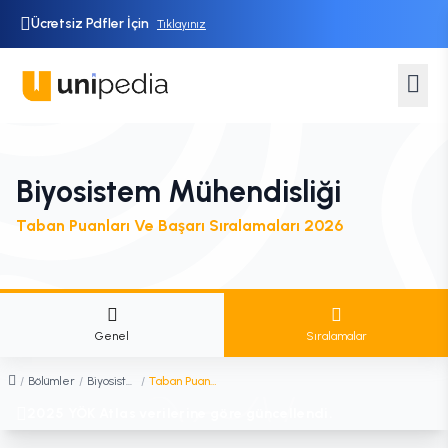
Ücretsiz Pdfler İçin
Tıklayınız
Biyosistem Mühendisliği
Taban Puanları Ve Başarı Sıralamaları 2026
Genel
Sıralamalar
/
Bölümler
/
Biyosistem Mühendisliği
/
Taban Puanları ve Sıralamaları
2025 YÖK Atlas verilerine göre güncellendi.