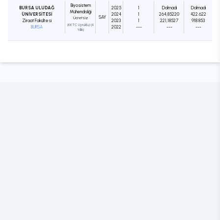
Biyosistem
BURSA ULUDAĞ
2025
1
Dolmadı
Dolmadı
Mühendisliği
ÜNİVERSİTESİ
2024
1
264,85220
422.622
SAY
Ücretsiz
Ziraat Fakültesi
2023
1
221,18527
918.853
(KKTC Uyruklu) (4
BURSA
2022
---
---
---
Yıllık)