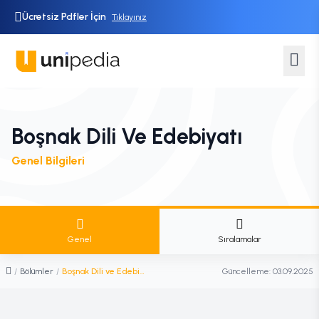
Ücretsiz Pdfler İçin
Tıklayınız
Boşnak Dili Ve Edebiyatı
Genel Bilgileri
Genel
Sıralamalar
/
Bölümler
/
Boşnak Dili ve Edebiyatı
Güncelleme:
03.09.2025