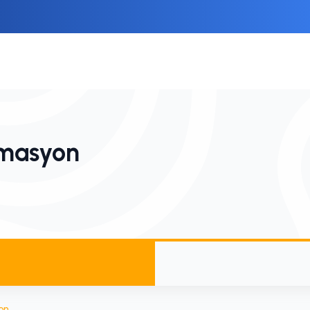
imasyon
on