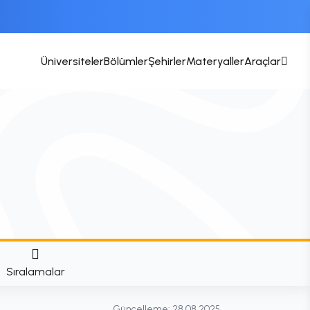
Üniversiteler
Bölümler
Şehirler
Materyaller
Araçlar
Sıralamalar
Güncelleme:
28.08.2025