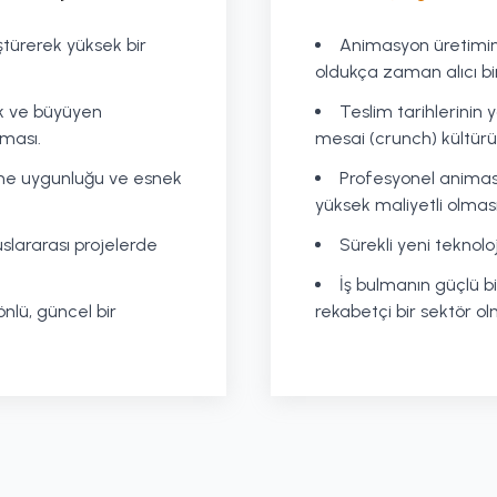
türerek yüksek bir
Animasyon üretimini
oldukça zaman alıcı bi
k ve büyüyen
Teslim tarihlerinin 
nması.
mesai (crunch) kültürü
ine uygunluğu ve esnek
Profesyonel animas
yüksek maliyetli olması
uslararası projelerde
Sürekli yeni teknoloj
İş bulmanın güçlü b
önlü, güncel bir
rekabetçi bir sektör ol