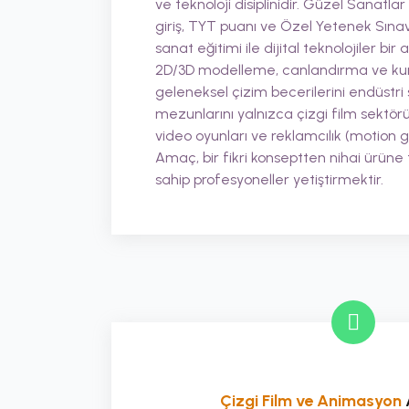
ve teknoloji disiplinidir. Güzel Sanatlar
giriş, TYT puanı ve Özel Yetenek Sına
sanat eğitimi ile dijital teknolojiler bi
2D/3D modelleme, canlandırma ve kurg
geleneksel çizim becerilerini endüstri s
mezunlarını yalnızca çizgi film sektör
video oyunları ve reklamcılık (motion gr
Amaç, bir fikri konseptten nihai ürüne
sahip profesyoneller yetiştirmektir.
Çizgi Film ve Animasyon