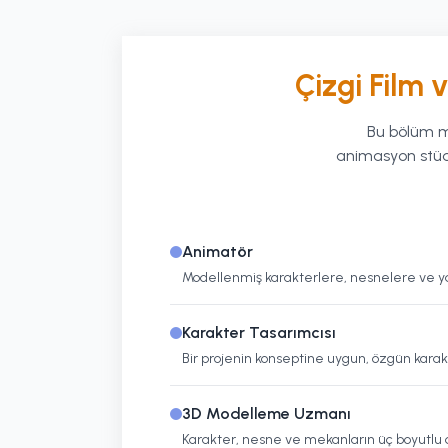
Çizgi Film
Bu bölüm me
animasyon stüdy
Animatör
Modellenmiş karakterlere, nesnelere ve yar
Karakter Tasarımcısı
Bir projenin konseptine uygun, özgün karakt
3D Modelleme Uzmanı
Karakter, nesne ve mekanların üç boyutlu di