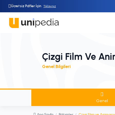
Ücretsiz Pdfler İçin
Tıklayınız
Çizgi Film Ve An
Genel Bilgileri
Genel
Ana Sayfa
/
Bölümler
/
Çizgi Film ve Animasy