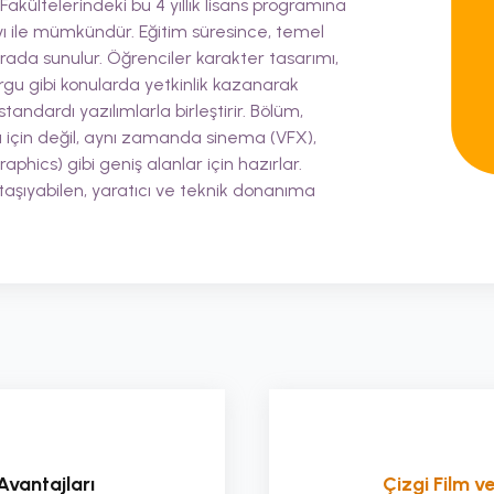
 Fakültelerindeki bu 4 yıllık lisans programına
vı ile mümkündür. Eğitim süresince, temel
r arada sunulur. Öğrenciler karakter tasarımı,
u gibi konularda yetkinlik kazanarak
tandardı yazılımlarla birleştirir. Bölüm,
ü için değil, aynı zamanda sinema (VFX),
aphics) gibi geniş alanlar için hazırlar.
 taşıyabilen, yaratıcı ve teknik donanıma
Avantajları
Çizgi Film 