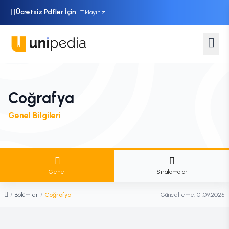
Ücretsiz Pdfler İçin
Tıklayınız
Coğrafya
Genel Bilgileri
Genel
Sıralamalar
/
Bölümler
/
Coğrafya
Güncelleme:
01.09.2025