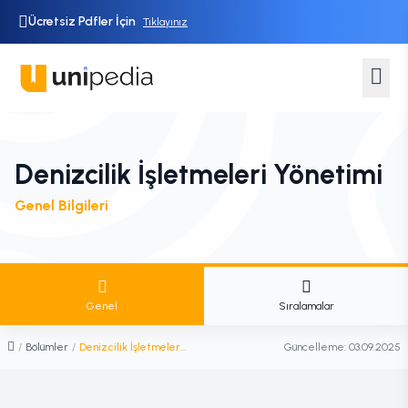
Ücretsiz Pdfler İçin
Tıklayınız
Denizcilik İşletmeleri Yönetimi
Genel Bilgileri
Genel
Sıralamalar
/
Bölümler
/
Denizcilik İşletmeleri Yönetimi
Güncelleme:
03.09.2025