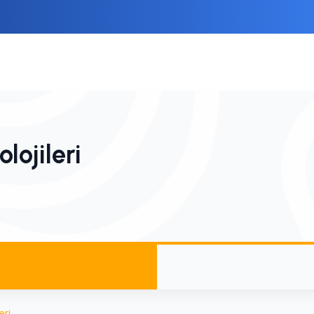
lojileri
eri