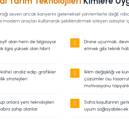
tal Tarım Teknolojileri
Kimlere Uy
rağı seven ancak kariyerini geleneksel yöntemlerle değil, robot
gibi modern araçları kullanarak şekillendirmek isteyen adaylar i
yif alan hem de bilgisayar
Drone uçurmak, devr
k ilgisi yüksek olan hibrit
etmek gibi teknik hobil
ekolte) analiz edip, grafikler
İklim değişikliği ve ku
k stratejileri
çözümler (su tasarru
motivasyonu taşıyanl
up onlara yeni teknolojileri
Saha koşullarının getir
abra sahip olanlar.
uyum sağlayabilecek 