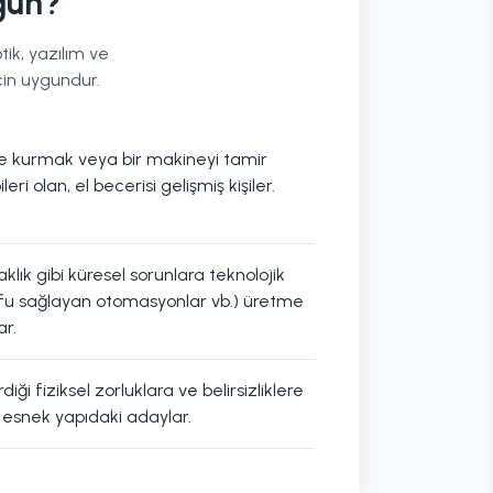
gun?
ik, yazılım ve
çin uygundur.
e kurmak veya bir makineyi tamir
eri olan, el becerisi gelişmiş kişiler.
raklık gibi küresel sorunlara teknolojik
fu sağlayan otomasyonlar vb.) üretme
ar.
diği fiziksel zorluklara ve belirsizliklere
esnek yapıdaki adaylar.