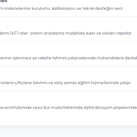
manı
im makinelerinin kurulumu, kalibrasyonu ve teknik desteğini verir.
rını (IoT) izler, sistem arızalarına müdahale eder ve verileri raporlar.
rinin işlenmesi ve rekolte tahmini çalışmalarında mühendislere destek
ünlerin çiftçilere tanıtımı ve satış sonrası eğitim hizmetlerinde çalışır.
a enstitülerinde veya ilçe müdürlüklerinde dijital dönüşüm projelerinde g