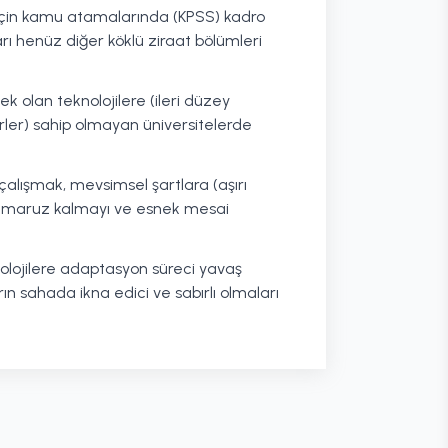
için kamu atamalarında (KPSS) kadro
arı henüz diğer köklü ziraat bölümleri
ek olan teknolojilere (ileri düzey
rler) sahip olmayan üniversitelerde
çalışmak, mevsimsel şartlara (aşırı
) maruz kalmayı ve esnek mesai
knolojilere adaptasyon süreci yavaş
rın sahada ikna edici ve sabırlı olmaları