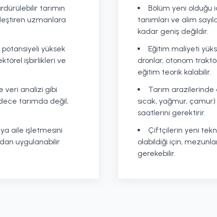
dürülebilir tarımın
Bölüm yeni olduğu 
rleştiren uzmanlara
tanımları ve alım sayıl
kadar geniş değildir.
 potansiyeli yüksek
Eğitim maliyeti yüks
törel işbirlikleri ve
dronlar, otonom traktö
eğitim teorik kalabilir.
 veri analizi gibi
Tarım arazilerinde 
dece tarımda değil,
sıcak, yağmur, çamur
saatlerini gerektirir.
eya aile işletmesini
Çiftçilerin yeni te
dan uygulanabilir
olabildiği için, mezunla
gerekebilir.