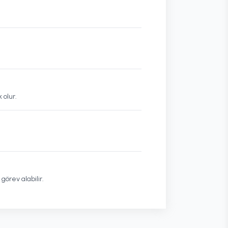
 olur.
örev alabilir.