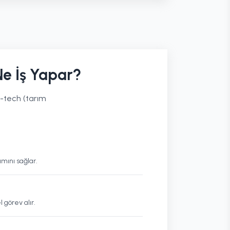
e İş Yapar?
g-tech (tarım
mını sağlar.
 görev alır.