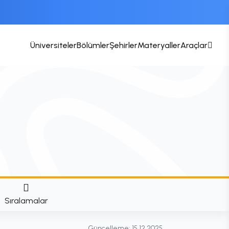
Üniversiteler
Bölümler
Şehirler
Materyaller
Araçlar
Sıralamalar
Güncelleme:
15.12.2025