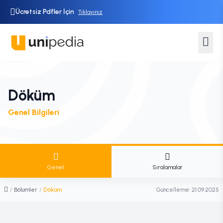
Ücretsiz Pdfler İçin
Tıklayınız
Döküm
Genel Bilgileri
Genel
Sıralamalar
/
Bölümler
/
Döküm
Güncelleme:
21.09.2025