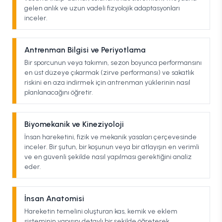
gelen anlık ve uzun vadeli fizyolojik adaptasyonları
inceler.
Antrenman Bilgisi ve Periyotlama
Bir sporcunun veya takımın, sezon boyunca performansını
en üst düzeye çıkarmak (zirve performansı) ve sakatlık
riskini en aza indirmek için antrenman yüklerinin nasıl
planlanacağını öğretir.
Biyomekanik ve Kineziyoloji
İnsan hareketini, fizik ve mekanik yasaları çerçevesinde
inceler. Bir şutun, bir koşunun veya bir atlayışın en verimli
ve en güvenli şekilde nasıl yapılması gerektiğini analiz
eder.
İnsan Anatomisi
Hareketin temelini oluşturan kas, kemik ve eklem
sisteminin yapısını detaylı bir şekilde öğreterek,