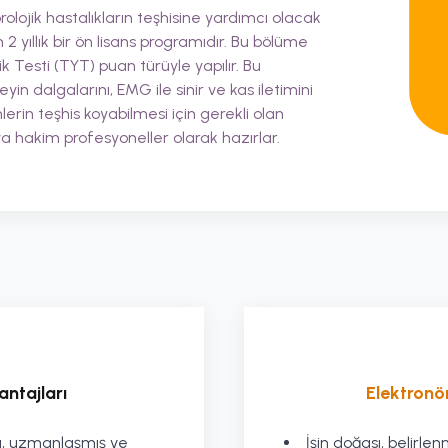
örolojik hastalıkların teşhisine yardımcı olacak
 2 yıllık bir ön lisans programıdır. Bu bölüme
ik Testi (TYT) puan türüyle yapılır. Bu
in dalgalarını, EMG ile sinir ve kas iletimini
erin teşhis koyabilmesi için gerekli olan
ya hakim profesyoneller olarak hazırlar.
ntajları
Elektronör
ğu, uzmanlaşmış ve
İşin doğası, belirl