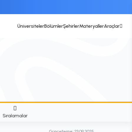
Üniversiteler
Bölümler
Şehirler
Materyaller
Araçlar
Sıralamalar
Güncelleme:
23.09.2025