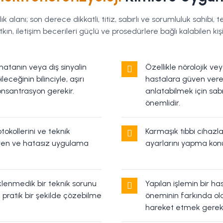
ık alanı; son derece dikkatli, titiz, sabırlı ve sorumluluk sahibi, t
n, iletişim becerileri güçlü ve prosedürlere bağlı kalabilen kişil
hatanın veya dış sinyalin
Özellikle nörolojik vey
eceğinin bilinciyle, aşırı
hastalara güven vereb
onsantrasyon gerekir.
anlatabilmek için sabı
önemlidir.
tokollerini ve teknik
Karmaşık tıbbi cihazl
iyen ve hatasız uygulama
ayarlarını yapma konu
klenmedik bir teknik sorunu
Yapılan işlemin bir ha
, pratik bir şekilde çözebilme
öneminin farkında olar
hareket etmek gereki