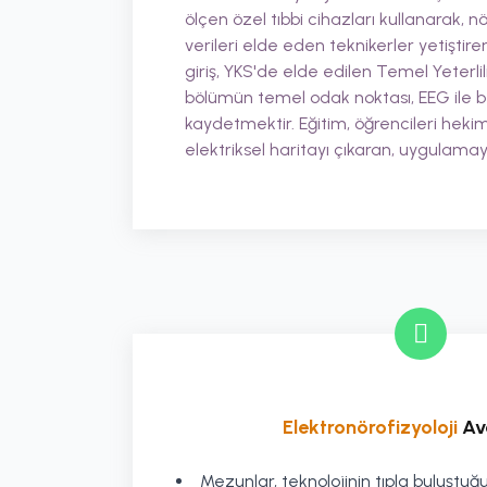
ölçen özel tıbbi cihazları kullanarak, n
verileri elde eden teknikerler yetiştiren
giriş, YKS'de elde edilen Temel Yeterlil
bölümün temel odak noktası, EEG ile bey
kaydetmektir. Eğitim, öğrencileri hekiml
elektriksel haritayı çıkaran, uygulama
Elektronörofizyoloji
Ava
Mezunlar, teknolojinin tıpla buluştu