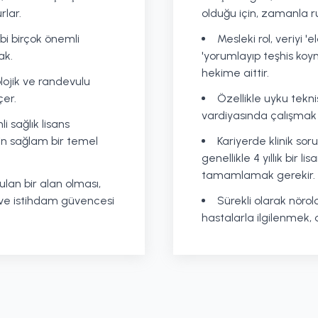
rlar.
olduğu için, zamanla rut
ibi birçok önemli
Mesleki rol, veriyi 'e
ak.
'yorumlayıp teşhis ko
hekime aittir.
olojik ve randevulu
çer.
Özellikle uyku tekni
vardiyasında çalışmak m
i sağlık lisans
in sağlam bir temel
Kariyerde klinik sor
genellikle 4 yıllık bir l
tamamlamak gerekir.
ulan bir alan olması,
 ve istihdam güvencesi
Sürekli olarak nörolo
hastalarla ilgilenmek, d