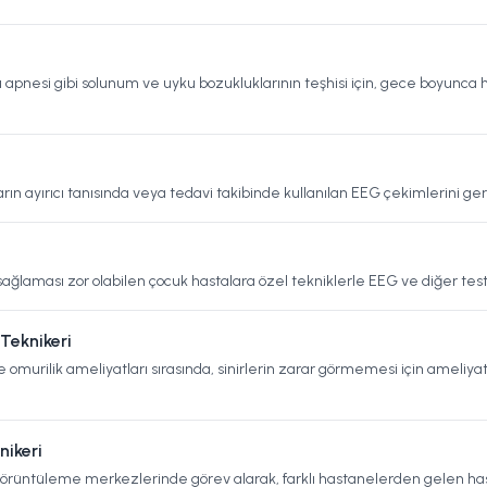
 apnesi gibi solunum ve uyku bozukluklarının teşhisi için, gece boyunca h
kların ayırıcı tanısında veya tedavi takibinde kullanılan EEG çekimlerini ger
ağlaması zor olabilen çocuk hastalara özel tekniklerle EEG ve diğer tes
Teknikeri
omurilik ameliyatları sırasında, sinirlerin zarar görmemesi için ameliyat b
nikeri
 görüntüleme merkezlerinde görev alarak, farklı hastanelerden gelen has