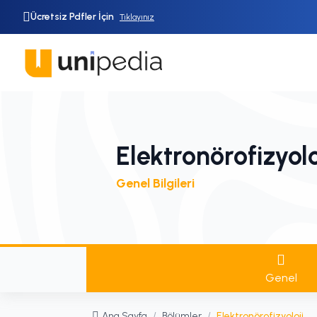
Ücretsiz Pdfler İçin
Tıklayınız
Elektronörofizyolo
Genel Bilgileri
Genel
Ana Sayfa
/
Bölümler
/
Elektronörofizyoloji