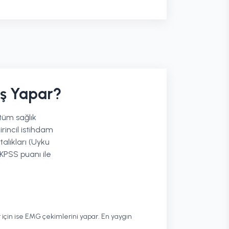
İş Yapar?
 tüm sağlık
irincil istihdam
talıkları (Uyku
KPSS puanı ile
lar için ise EMG çekimlerini yapar. En yaygın