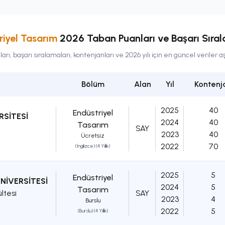
riyel Tasarım
2026 Taban Puanları ve Başarı Sıral
ı, başarı sıralamaları, kontenjanları ve 2026 yılı için en güncel veriler 
Bölüm
Alan
Yıl
Kontenj
2025
40
Endüstriyel
RSİTESİ
2024
40
Tasarım
SAY
2023
40
Ücretsiz
2022
70
(İngilizce) (4 Yıllık)
2025
5
Endüstriyel
NİVERSİTESİ
2024
5
Tasarım
ltesi
SAY
2023
4
Burslu
2022
5
(Burslu) (4 Yıllık)