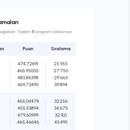
amaları
aşağıdadır. Toplam
81
program listeleniyor
an
Puan
Sıralama
474,72691
25.955
465,95005
27.750
483,86398
29.663
469,73490
39.894
465,04474
33.256
455,53894
34.675
479,60999
32.921
465,46646
43.495