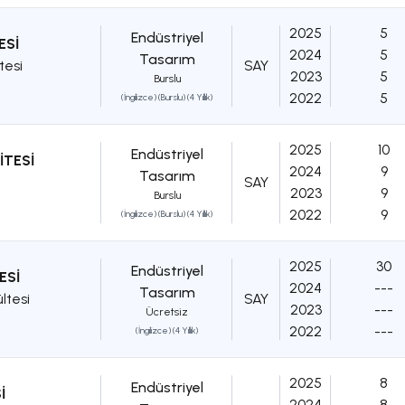
2025
5
Endüstriyel
ESİ
2024
5
Tasarım
tesi
SAY
2023
5
Burslu
2022
5
(İngilizce) (Burslu) (4 Yıllık)
2025
10
Endüstriyel
İTESİ
2024
9
Tasarım
SAY
2023
9
Burslu
2022
9
(İngilizce) (Burslu) (4 Yıllık)
2025
30
Endüstriyel
ESİ
2024
---
Tasarım
ltesi
SAY
2023
---
Ücretsiz
2022
---
(İngilizce) (4 Yıllık)
2025
8
Endüstriyel
İ
2024
8