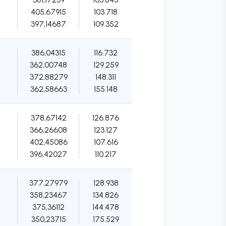
405,67915
103.718
397,14687
109.352
386,04315
116.732
362,00748
129.259
372,88279
148.311
362,58663
155.148
378,67142
126.876
366,26608
123.127
402,45086
107.616
396,42027
110.217
377,27979
128.938
358,23467
134.826
375,36112
144.478
350,23715
175.529