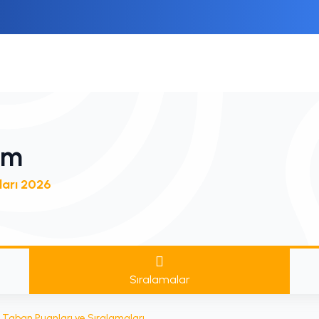
ım
ları 2026
Sıralamalar
Taban Puanları ve Sıralamaları