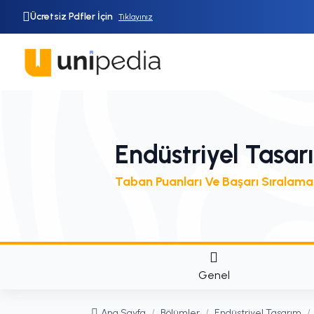
Ücretsiz Pdfler İçin
Tıklayınız
Endüstriyel Tasar
Taban Puanları Ve Başarı Sıralama
Genel
Ana Sayfa
/
Bölümler
/
Endüstriyel Tasarım
/