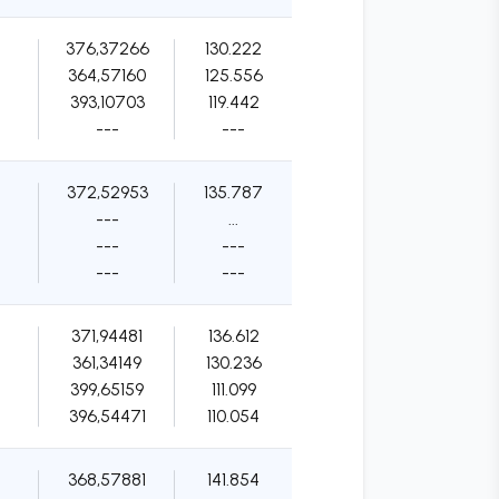
376,37266
130.222
364,57160
125.556
393,10703
119.442
---
---
372,52953
135.787
---
...
---
---
---
---
371,94481
136.612
361,34149
130.236
399,65159
111.099
396,54471
110.054
368,57881
141.854