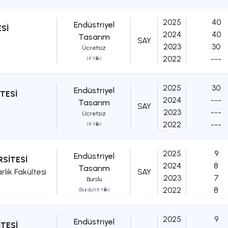
2025
40
Endüstriyel
Sİ
2024
40
Tasarım
SAY
2023
30
Ücretsiz
2022
---
(4 Yıllık)
2025
30
Endüstriyel
TESİ
2024
---
Tasarım
SAY
2023
---
Ücretsiz
2022
---
(4 Yıllık)
2025
9
Endüstriyel
RSİTESİ
2024
8
Tasarım
lık Fakültesi
SAY
2023
7
Burslu
2022
8
(Burslu) (4 Yıllık)
2025
9
Endüstriyel
TESİ