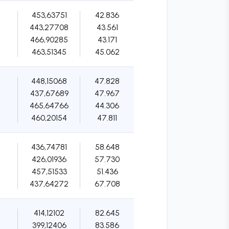
453,63751
42.836
443,27708
43.561
466,90285
43.171
463,51345
45.062
448,15068
47.828
437,67689
47.967
465,64766
44.306
460,20154
47.811
436,74781
58.648
426,01936
57.730
457,51533
51.436
437,64272
67.708
414,12102
82.645
399,12406
83.586