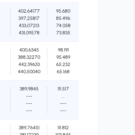
402,64177
95.680
397,25817
85.496
433,07213
74.058
431,09578
73.835
400,6345
98.191
388,32270
95.489
442,39633
65.232
440,50040
65.168
389,9845
111.517
---
...
---
---
---
---
389,76451
111.812
381,17239
103.845