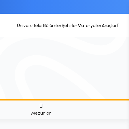
Üniversiteler
Bölümler
Şehirler
Materyaller
Araçlar
Mezunlar