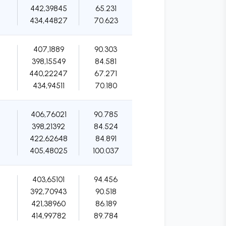
442,39845
65.231
434,44827
70.623
407,1889
90.303
398,15549
84.581
440,22247
67.271
434,94511
70.180
406,76021
90.785
398,21392
84.524
422,62648
84.891
405,48025
100.037
403,65101
94.456
392,70943
90.518
421,38960
86.189
414,99782
89.784