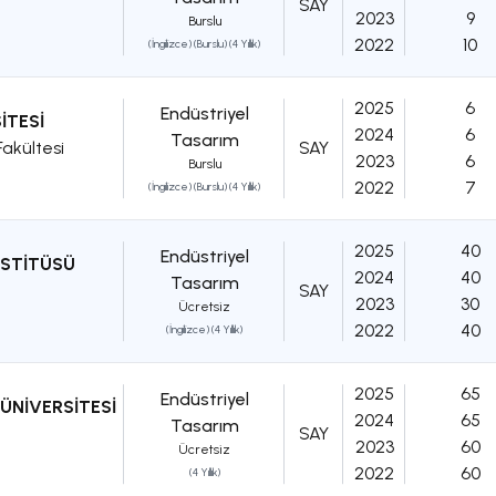
SAY
2023
9
Burslu
2022
10
(İngilizce) (Burslu) (4 Yıllık)
2025
6
Endüstriyel
İTESİ
2024
6
Tasarım
akültesi
SAY
2023
6
Burslu
2022
7
(İngilizce) (Burslu) (4 Yıllık)
2025
40
Endüstriyel
NSTİTÜSÜ
2024
40
Tasarım
SAY
2023
30
Ücretsiz
2022
40
(İngilizce) (4 Yıllık)
2025
65
Endüstriyel
ÜNİVERSİTESİ
2024
65
Tasarım
SAY
2023
60
Ücretsiz
2022
60
(4 Yıllık)