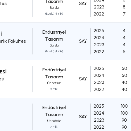
Tasarım
tesi
SAY
2023
8
Burslu
2022
7
(Burslu) (4 Yıllık)
2025
4
Endüstriyel
İ
2024
4
Tasarım
lık Fakültesi
SAY
2023
4
Burslu
2022
5
(Burslu) (4 Yıllık)
2025
50
Endüstriyel
ESİ
2024
50
Tasarım
si
SAY
2023
40
Ücretsiz
2022
40
(4 Yıllık)
2025
100
Endüstriyel
2024
100
Tasarım
SAY
2023
90
Ücretsiz
2022
90
(4 Yıllık)