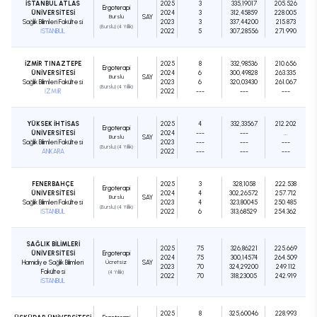
İSTANBUL ATLAS
2025
3
335,19017
205.526
Ergoterapi
ÜNİVERSİTESİ
2024
3
312,45859
228.005
Burslu
SAY
Sağlık Bilimleri Fakültesi
2023
3
337,44200
215.873
(Burslu) (4 Yıllık)
İSTANBUL
2022
5
307,28556
271.990
İZMİR TINAZTEPE
2025
8
332,98536
210.656
Ergoterapi
ÜNİVERSİTESİ
2024
6
300,49828
263.335
Burslu
SAY
Sağlık Bilimleri Fakültesi
2023
6
320,03430
261.067
(Burslu) (4 Yıllık)
İZMİR
2022
---
---
---
YÜKSEK İHTİSAS
2025
4
332,33567
212.202
Ergoterapi
ÜNİVERSİTESİ
2024
---
---
...
Burslu
SAY
Sağlık Bilimleri Fakültesi
2023
---
---
---
(Burslu) (4 Yıllık)
ANKARA
2022
---
---
---
FENERBAHÇE
2025
3
328,1058
222.538
Ergoterapi
ÜNİVERSİTESİ
2024
4
302,26572
257.712
Burslu
SAY
Sağlık Bilimleri Fakültesi
2023
4
323,80045
250.485
(Burslu) (4 Yıllık)
İSTANBUL
2022
6
313,68529
254.362
SAĞLIK BİLİMLERİ
2025
75
326,86221
225.669
ÜNİVERSİTESİ
Ergoterapi
2024
75
300,14574
264.509
Hamidiye Sağlık Bilimleri
Ücretsiz
SAY
2023
70
324,29200
249.112
Fakültesi
(4 Yıllık)
2022
70
318,23005
242.919
İSTANBUL
2025
8
325,60046
228.993