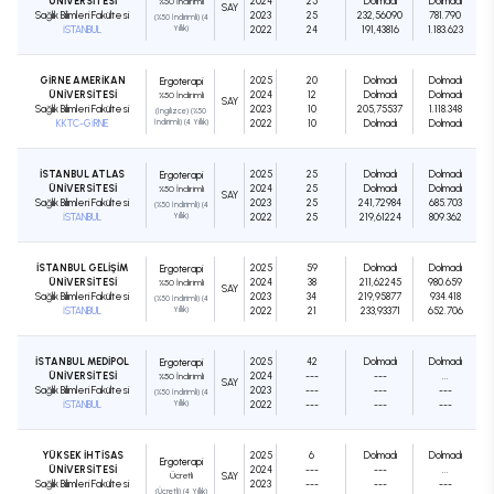
ÜNİVERSİTESİ
2024
25
Dolmadı
Dolmadı
%50 İndirimli
SAY
Sağlık Bilimleri Fakültesi
2023
25
232,56090
781.790
(%50 İndirimli) (4
İSTANBUL
Yıllık)
2022
24
191,43816
1.183.623
GİRNE AMERİKAN
2025
20
Dolmadı
Dolmadı
Ergoterapi
ÜNİVERSİTESİ
2024
12
Dolmadı
Dolmadı
%50 İndirimli
SAY
Sağlık Bilimleri Fakültesi
2023
10
205,75537
1.118.348
(İngilizce) (%50
KKTC-GİRNE
İndirimli) (4 Yıllık)
2022
10
Dolmadı
Dolmadı
İSTANBUL ATLAS
2025
25
Dolmadı
Dolmadı
Ergoterapi
ÜNİVERSİTESİ
2024
25
Dolmadı
Dolmadı
%50 İndirimli
SAY
Sağlık Bilimleri Fakültesi
2023
25
241,72984
685.703
(%50 İndirimli) (4
İSTANBUL
Yıllık)
2022
25
219,61224
809.362
İSTANBUL GELİŞİM
2025
59
Dolmadı
Dolmadı
Ergoterapi
ÜNİVERSİTESİ
2024
38
211,62245
980.659
%50 İndirimli
SAY
Sağlık Bilimleri Fakültesi
2023
34
219,95877
934.418
(%50 İndirimli) (4
İSTANBUL
Yıllık)
2022
21
233,93371
652.706
İSTANBUL MEDİPOL
2025
42
Dolmadı
Dolmadı
Ergoterapi
ÜNİVERSİTESİ
2024
---
---
...
%50 İndirimli
SAY
Sağlık Bilimleri Fakültesi
2023
---
---
---
(%50 İndirimli) (4
İSTANBUL
Yıllık)
2022
---
---
---
YÜKSEK İHTİSAS
2025
6
Dolmadı
Dolmadı
Ergoterapi
ÜNİVERSİTESİ
2024
---
---
...
Ücretli
SAY
Sağlık Bilimleri Fakültesi
2023
---
---
---
(Ücretli) (4 Yıllık)