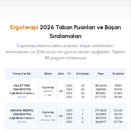
Ergoterapi
2026 Taban Puanları ve Başarı
Sıralamaları
Ergoterapi
bölümü taban puanları, başarı sıralamaları,
kontenjanları ve 2026 yılı için en güncel veriler aşağıdadır. Toplam
39
program listeleniyor
Üniversite Adı
Bölüm
Alan
Yıl
Kontenjan
Puan
Sıralama
HACETTEPE
2025
65
384,50656
118.819
Ergoterapi
ÜNİVERSİTESİ
2024
65
358,80186
133.944
Ücretsiz
SAY
Sağlık Bilimleri Fakültesi
2023
60
389,83312
123.823
(4 Yıllık)
ANKARA
2022
70
377,77172
133.284
ANKARA MEDİPOL
2025
7
379,53652
125.650
Ergoterapi
ÜNİVERSİTESİ
2024
7
337,82815
169.910
Burslu
SAY
Sağlık Bilimleri Fakültesi
2023
6
383,05135
133.219
(Burslu) (4 Yıllık)
ANKARA
2022
6
360,84197
157.796