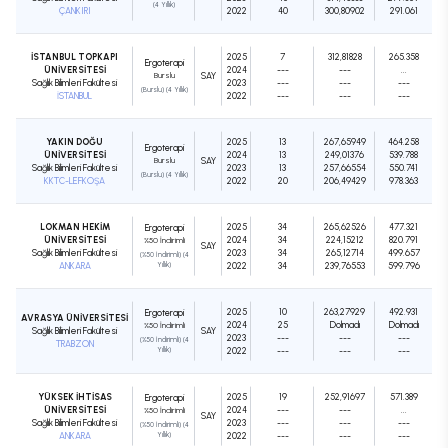
(4 Yıllık)
ÇANKIRI
2022
40
300,80902
291.061
İSTANBUL TOPKAPI
2025
7
312,81828
265.358
Ergoterapi
ÜNİVERSİTESİ
2024
---
---
...
Burslu
SAY
Sağlık Bilimleri Fakültesi
2023
---
---
---
(Burslu) (4 Yıllık)
İSTANBUL
2022
---
---
---
YAKIN DOĞU
2025
13
267,65949
464.258
Ergoterapi
ÜNİVERSİTESİ
2024
13
249,01376
539.788
Burslu
SAY
Sağlık Bilimleri Fakültesi
2023
13
257,66554
550.741
(Burslu) (4 Yıllık)
KKTC-LEFKOŞA
2022
20
206,49429
978.363
LOKMAN HEKİM
2025
34
265,62526
477.321
Ergoterapi
ÜNİVERSİTESİ
2024
34
224,15212
820.791
%50 İndirimli
SAY
Sağlık Bilimleri Fakültesi
2023
34
265,12714
499.657
(%50 İndirimli) (4
ANKARA
Yıllık)
2022
34
239,76553
599.796
2025
10
263,27929
492.931
Ergoterapi
AVRASYA ÜNİVERSİTESİ
2024
25
Dolmadı
Dolmadı
%50 İndirimli
Sağlık Bilimleri Fakültesi
SAY
2023
---
---
---
(%50 İndirimli) (4
TRABZON
Yıllık)
2022
---
---
---
YÜKSEK İHTİSAS
2025
19
252,91697
571.389
Ergoterapi
ÜNİVERSİTESİ
2024
---
---
...
%50 İndirimli
SAY
Sağlık Bilimleri Fakültesi
2023
---
---
---
(%50 İndirimli) (4
ANKARA
Yıllık)
2022
---
---
---