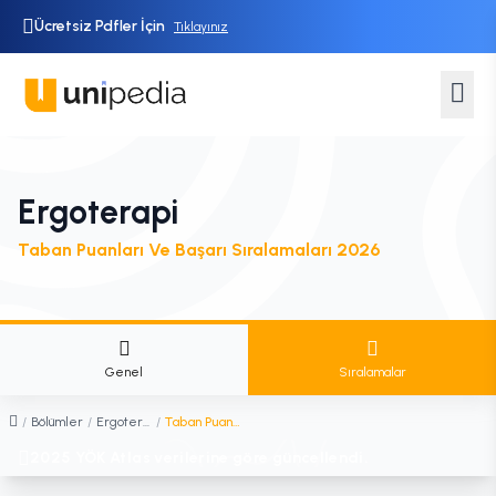
Ücretsiz Pdfler İçin
Tıklayınız
Ergoterapi
Taban Puanları Ve Başarı Sıralamaları 2026
Genel
Sıralamalar
/
Bölümler
/
Ergoterapi
/
Taban Puanları ve Sıralamaları
2025 YÖK Atlas verilerine göre güncellendi.