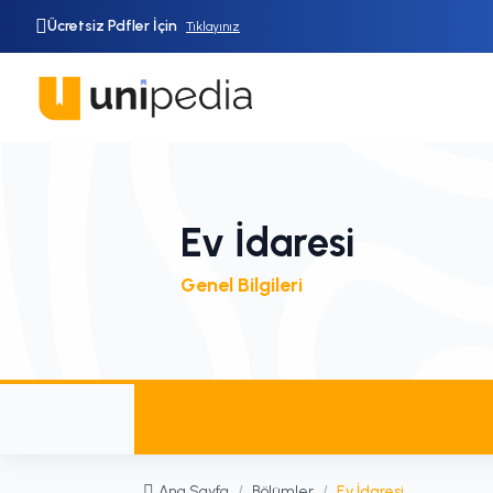
Ücretsiz Pdfler İçin
Tıklayınız
Ev İdaresi
Genel Bilgileri
Ana Sayfa
/
Bölümler
/
Ev İdaresi