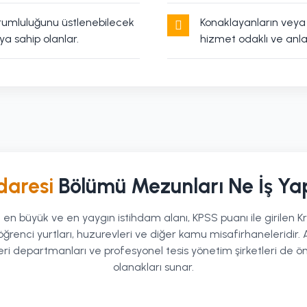
orumluluğunu üstlenebilecek
Konaklayanların veya y
ya sahip olanlar.
hizmet odaklı ve anlay
daresi
Bölümü Mezunları Ne İş Ya
 en büyük ve en yaygın istihdam alanı, KPSS puanı ile girilen Kr
ğrenci yurtları, huzurevleri ve diğer kamu misafirhaneleridir. A
eri departmanları ve profesyonel tesis yönetim şirketleri de ön
olanakları sunar.