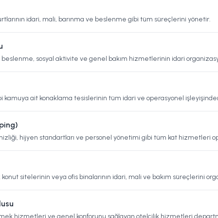
rtlarının idari, mali, barınma ve beslenme gibi tüm süreçlerini yönetir.
u
 beslenme, sosyal aktivite ve genel bakım hizmetlerinin idari organiza
bi kamuya ait konaklama tesislerinin tüm idari ve operasyonel işleyişinde
ping)
mizliği, hijyen standartları ve personel yönetimi gibi tüm kat hizmetleri o
konut sitelerinin veya ofis binalarının idari, mali ve bakım süreçlerini or
lusu
emek hizmetleri ve genel konforunu sağlayan otelcilik hizmetleri departm