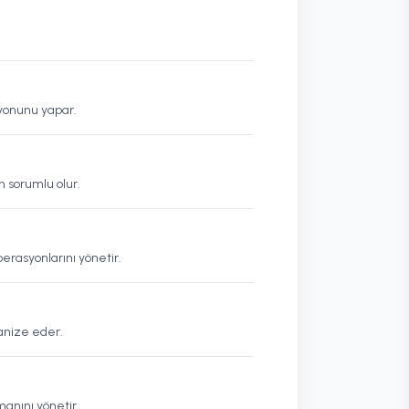
syonunu yapar.
n sorumlu olur.
perasyonlarını yönetir.
ganize eder.
anını yönetir.