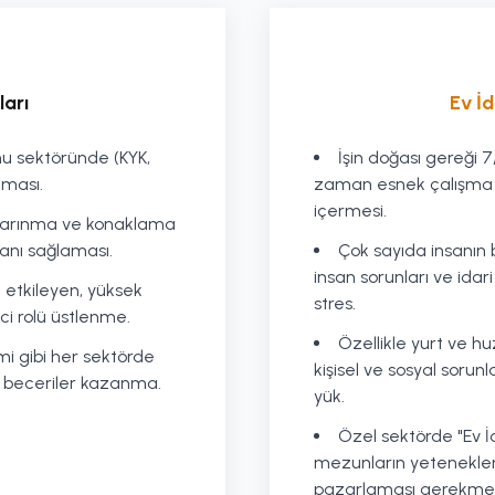
ları
Ev İd
kamu sektöründe (KYK,
İşin doğası gereği
nması.
zaman esnek çalışma s
içermesi.
barınma ve konaklama
kanı sağlaması.
Çok sayıda insanın 
insan sorunları ve idar
 etkileyen, yüksek
stres.
ci rolü üstlenme.
Özellikle yurt ve h
mi gibi her sektörde
kişisel ve sosyal sorunl
el beceriler kazanma.
yük.
Özel sektörde "Ev İ
mezunların yeteneklerin
pazarlaması gerekmes