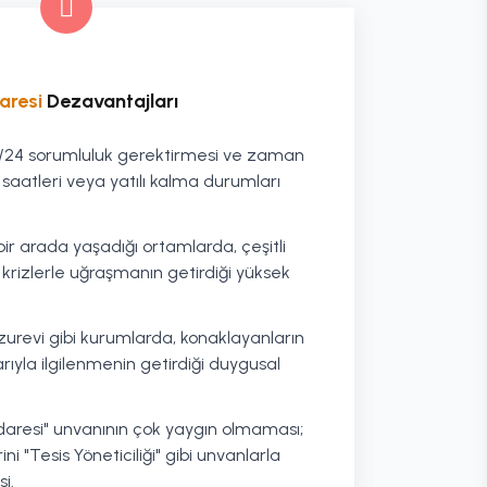
aresi
Dezavantajları
 7/24 sorumluluk gerektirmesi ve zaman
aatleri veya yatılı kalma durumları
bir arada yaşadığı ortamlarda, çeşitli
i krizlerle uğraşmanın getirdiği yüksek
uzurevi gibi kurumlarda, konaklayanların
arıyla ilgilenmenin getirdiği duygusal
daresi" unvanının çok yaygın olmaması;
i "Tesis Yöneticiliği" gibi unvanlarla
i.