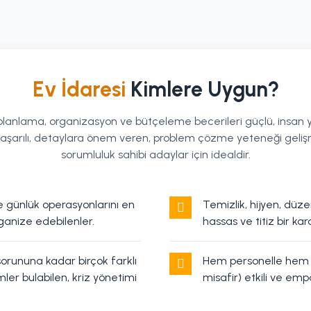
Ev İdaresi
Kimlere Uygun?
planlama, organizasyon ve bütçeleme becerileri güçlü, insan 
 başarılı, detaylara önem veren, problem çözme yeteneği geliş
sorumluluk sahibi adaylar için idealdir.
 ve günlük operasyonlarını en
Temizlik, hijyen, dü
ganize edebilenler.
hassas ve titiz bir kar
sorununa kadar birçok farklı
Hem personelle hem de
er bulabilen, kriz yönetimi
misafir) etkili ve empa