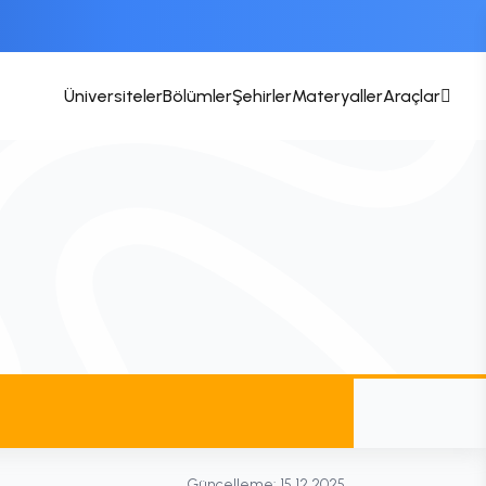
Üniversiteler
Bölümler
Şehirler
Materyaller
Araçlar
Güncelleme:
15.12.2025