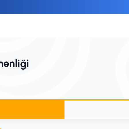
menliği
i