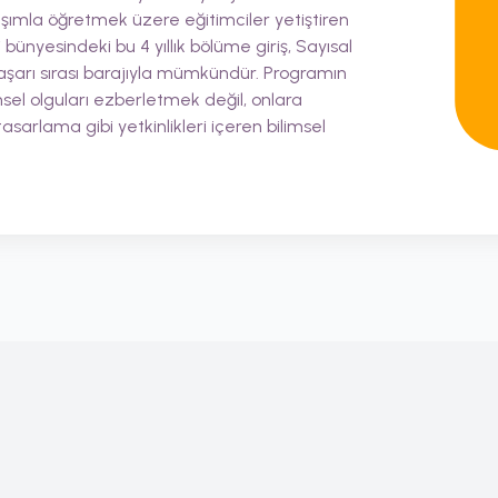
aşımla öğretmek üzere eğitimciler yetiştiren
i bünyesindeki bu 4 yıllık bölüme giriş, Sayısal
başarı sırası barajıyla mümkündür. Programın
sel olguları ezberletmek değil, onlara
rlama gibi yetkinlikleri içeren bilimsel