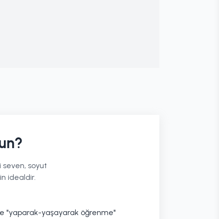
un?
 seven, soyut
n idealdir.
 ve "yaparak-yaşayarak öğrenme"