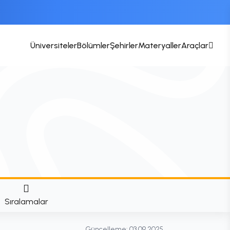
Üniversiteler
Bölümler
Şehirler
Materyaller
Araçlar
Sıralamalar
Güncelleme:
03.09.2025