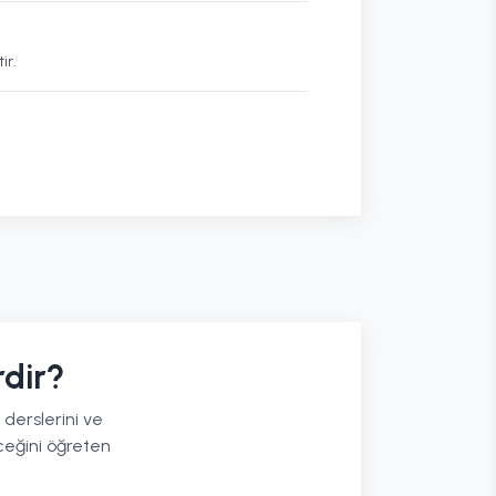
ir.
rdir?
 derslerini ve
eceğini öğreten