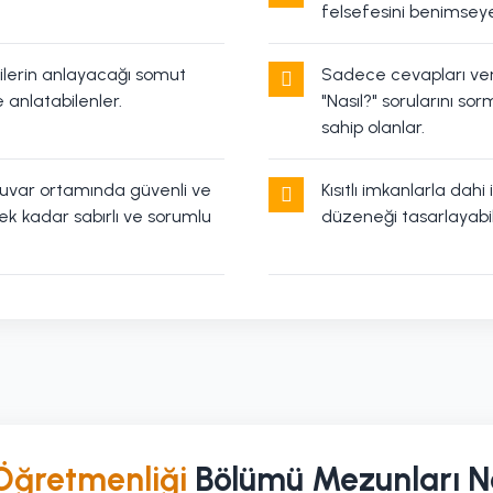
felsefesini benimseye
cilerin anlayacağı somut
Sadece cevapları ver
e anlatabilenler.
"Nasıl?" sorularını so
sahip olanlar.
atuvar ortamında güvenli ve
Kısıtlı imkanlarla dah
cek kadar sabırlı ve sorumlu
düzeneği tasarlayabilm
 Öğretmenliği
Bölümü Mezunları N