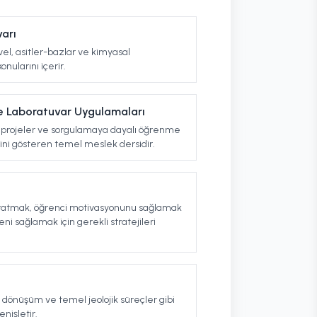
arı
el, asitler-bazlar ve kimyasal
nularını içerir.
e Laboratuvar Uygulamaları
, projeler ve sorgulamaya dayalı öğrenme
eğini gösteren temel meslek dersidir.
aratmak, öğrenci motivasyonunu sağlamak
ni sağlamak için gerekli stratejileri
ri dönüşüm ve temel jeolojik süreçler gibi
enişletir.