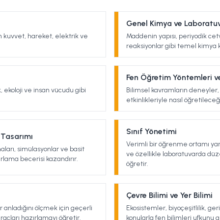
Genel Kimya ve Laboratuv
 kuvvet, hareket, elektrik ve
Maddenin yapısı, periyodik cetv
reaksiyonlar gibi temel kimya ko
Fen Öğretim Yöntemleri v
k, ekoloji ve insan vücudu gibi
Bilimsel kavramların deneyler
etkinlikleriyle nasıl öğretilec
Sınıf Yönetimi
 Tasarımı
Verimli bir öğrenme ortamı y
amaları, simülasyonlar ve basit
ve özellikle laboratuvarda düze
rlama becerisi kazandırır.
öğretir.
Çevre Bilimi ve Yer Bilimi
 anladığını ölçmek için geçerli
Ekosistemler, biyoçeşitlilik, ge
açları hazırlamayı öğretir.
konularla fen bilimleri ufkunu g