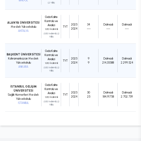
BİNGÖL
(2 Yıllık)
Gıda Kalite
Kontrolü ve
ALANYA ÜNİVERSİTESİ
2025
34
Dolmadı
Dolmadı
Analizi
Meslek Yüksekokulu
TYT
2024
---
---
---
%50 İndirimli
ANTALYA
(%50 İndirimli) (2
Yıllık)
Gıda Kalite
BAŞKENT ÜNİVERSİTESİ
Kontrolü ve
Kahramankazan Meslek
2025
9
Dolmadı
Dolmadı
Analizi
TYT
Yüksekokulu
2024
9
214,35588
2.299.524
%50 İndirimli
ANKARA
(%50 İndirimli) (2
Yıllık)
Gıda Kalite
İSTANBUL GELİŞİM
Kontrolü ve
ÜNİVERSİTESİ
2025
30
Dolmadı
Dolmadı
Analizi
Sağlık Hizmetleri Meslek
TYT
2024
25
184,91758
2.702.739
%50 İndirimli
Yüksekokulu
(%50 İndirimli) (2
İSTANBUL
Yıllık)