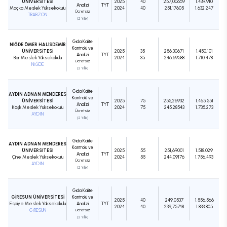
ÜNİVERSİTESİ
2025
40
257,00659
1.439.910
Analizi
TYT
Maçka Meslek Yüksekokulu
2024
40
251,17605
1.632.247
Ücretsiz
TRABZON
(2 Yıllık)
Gıda Kalite
NİĞDE ÖMER HALİSDEMİR
Kontrolü ve
ÜNİVERSİTESİ
2025
35
256,30671
1.450.101
Analizi
TYT
Bor Meslek Yüksekokulu
2024
35
246,69588
1.710.478
Ücretsiz
NİĞDE
(2 Yıllık)
Gıda Kalite
AYDIN ADNAN MENDERES
Kontrolü ve
ÜNİVERSİTESİ
2025
75
255,26932
1.465.551
Analizi
TYT
Köşk Meslek Yüksekokulu
2024
75
245,28543
1.735.273
Ücretsiz
AYDIN
(2 Yıllık)
Gıda Kalite
AYDIN ADNAN MENDERES
Kontrolü ve
ÜNİVERSİTESİ
2025
55
251,69001
1.518.029
Analizi
TYT
Çine Meslek Yüksekokulu
2024
55
244,09176
1.756.493
Ücretsiz
AYDIN
(2 Yıllık)
Gıda Kalite
GİRESUN ÜNİVERSİTESİ
Kontrolü ve
2025
40
249,0537
1.556.566
Espiye Meslek Yüksekokulu
Analizi
TYT
2024
40
239,75748
1.833.805
GİRESUN
Ücretsiz
(2 Yıllık)