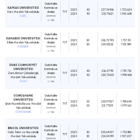
Gıda Kalite
KAFKAS ÜNİVERSİTESİ
Kontrolü ve
2025
40
237,54436
1.725.624
Kars Meslek Yüksekokulu
Analizi
TYT
2024
40
233,75621
1.942.608
KARS
Ücretsiz
(2 Yıllık)
Gıda Kalite
KARABÜK ÜNİVERSİTESİ
Kontrolü ve
2025
30
236,72745
1.737.511
Eflani Meslek Yüksekokulu
Analizi
TYT
2024
30
234,35232
1.931.589
KARABÜK
Ücretsiz
(2 Yıllık)
SİVAS CUMHURİYET
Gıda Kalite
ÜNİVERSİTESİ
Kontrolü ve
2025
40
236,57781
1.739.732
Zara Ahmet Çuhadaroğlu
Analizi
TYT
2024
40
230,72603
1.998.468
Meslek Yüksekokulu
Ücretsiz
SİVAS
(2 Yıllık)
GÜMÜŞHANE
Gıda Kalite
ÜNİVERSİTESİ
Kontrolü ve
2025
35
235,97327
1.748.644
Şiran Mustafa Beyaz Meslek
Analizi
TYT
2024
35
231,77019
1.979.163
Yüksekokulu
Ücretsiz
GÜMÜŞHANE
(2 Yıllık)
Gıda Kalite
BİNGÖL ÜNİVERSİTESİ
Kontrolü ve
Gıda, Tarım ve Hayvancılık
2025
30
235,64457
1.753.386
Analizi
TYT
Meslek Yüksekokulu
2024
30
234,04749
1.937.207
Ücretsiz