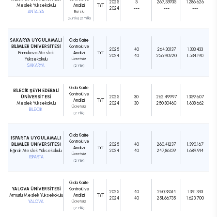
2025
5
267,53935
1.286.626
Meslek Yüksekokulu
Analizi
TYT
2024
---
---
---
ANTALYA
Burslu
(Burslu) (2 Yıllık)
SAKARYA UYGULAMALI
Gıda Kalite
BİLİMLER ÜNİVERSİTESİ
Kontrolü ve
2025
40
264,30137
1.333.433
Pamukova Meslek
Analizi
TYT
2024
40
256,90220
1.534.190
Yüksekokulu
Ücretsiz
SAKARYA
(2 Yıllık)
Gıda Kalite
BİLECİK ŞEYH EDEBALİ
Kontrolü ve
ÜNİVERSİTESİ
2025
30
262,49997
1.359.607
Analizi
TYT
Meslek Yüksekokulu
2024
30
250,80460
1.638.662
Ücretsiz
BİLECİK
(2 Yıllık)
Gıda Kalite
ISPARTA UYGULAMALI
Kontrolü ve
BİLİMLER ÜNİVERSİTESİ
2025
40
260,41237
1.390.167
Analizi
TYT
Eğirdir Meslek Yüksekokulu
2024
40
247,86159
1.689.914
Ücretsiz
ISPARTA
(2 Yıllık)
Gıda Kalite
YALOVA ÜNİVERSİTESİ
Kontrolü ve
2025
40
260,33514
1.391.343
Armutlu Meslek Yüksekokulu
Analizi
TYT
2024
40
251,66735
1.623.700
YALOVA
Ücretsiz
(2 Yıllık)