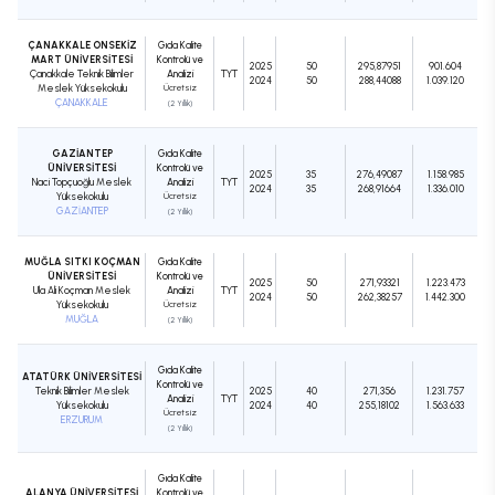
ÇANAKKALE ONSEKİZ
Gıda Kalite
MART ÜNİVERSİTESİ
Kontrolü ve
2025
50
295,87951
901.604
Çanakkale Teknik Bilimler
Analizi
TYT
2024
50
288,44088
1.039.120
Meslek Yüksekokulu
Ücretsiz
ÇANAKKALE
(2 Yıllık)
GAZİANTEP
Gıda Kalite
ÜNİVERSİTESİ
Kontrolü ve
2025
35
276,49087
1.158.985
Naci Topçuoğlu Meslek
Analizi
TYT
2024
35
268,91664
1.336.010
Yüksekokulu
Ücretsiz
GAZİANTEP
(2 Yıllık)
MUĞLA SITKI KOÇMAN
Gıda Kalite
ÜNİVERSİTESİ
Kontrolü ve
2025
50
271,93321
1.223.473
Ula Ali Koçman Meslek
Analizi
TYT
2024
50
262,38257
1.442.300
Yüksekokulu
Ücretsiz
MUĞLA
(2 Yıllık)
Gıda Kalite
ATATÜRK ÜNİVERSİTESİ
Kontrolü ve
Teknik Bilimler Meslek
2025
40
271,356
1.231.757
Analizi
TYT
Yüksekokulu
2024
40
255,18102
1.563.633
Ücretsiz
ERZURUM
(2 Yıllık)
Gıda Kalite
ALANYA ÜNİVERSİTESİ
Kontrolü ve