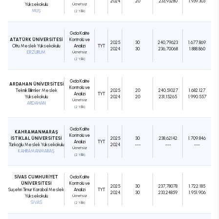
2024
20
233,93280
1.939.303
Yüksekokulu
Ücretsiz
MUŞ
(2 Yıllık)
Gıda Kalite
ATATÜRK ÜNİVERSİTESİ
Kontrolü ve
2025
30
240,79623
1.677.869
Oltu Meslek Yüksekokulu
Analizi
TYT
2024
30
236,70068
1.888.860
ERZURUM
Ücretsiz
(2 Yıllık)
Gıda Kalite
ARDAHAN ÜNİVERSİTESİ
Kontrolü ve
Teknik Bilimler Meslek
2025
20
240,51027
1.682.127
Analizi
TYT
Yüksekokulu
2024
20
231,15265
1.990.557
Ücretsiz
ARDAHAN
(2 Yıllık)
Gıda Kalite
KAHRAMANMARAŞ
Kontrolü ve
İSTİKLAL ÜNİVERSİTESİ
2025
30
238,62142
1.709.846
Analizi
TYT
Türkoğlu Meslek Yüksekokulu
2024
---
---
---
Ücretsiz
KAHRAMANMARAŞ
(2 Yıllık)
SİVAS CUMHURİYET
Gıda Kalite
ÜNİVERSİTESİ
Kontrolü ve
2025
30
237,78078
1.722.185
Suşehri Timur Karabal Meslek
Analizi
TYT
2024
30
233,24859
1.951.906
Yüksekokulu
Ücretsiz
SİVAS
(2 Yıllık)