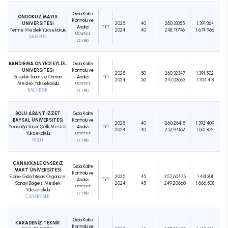
Gıda Kalite
ONDOKUZ MAYIS
Kontrolü ve
ÜNİVERSİTESİ
2025
40
260,33355
1.391.364
Analizi
TYT
Terme Meslek Yüksekokulu
2024
40
248,71796
1.674.966
Ücretsiz
SAMSUN
(2 Yıllık)
BANDIRMA ONYEDİ EYLÜL
Gıda Kalite
ÜNİVERSİTESİ
Kontrolü ve
2025
50
260,32347
1.391.502
Susurluk Tarım ve Orman
Analizi
TYT
2024
50
247,03663
1.704.418
Meslek Yüksekokulu
Ücretsiz
BALIKESİR
(2 Yıllık)
BOLU ABANT İZZET
Gıda Kalite
BAYSAL ÜNİVERSİTESİ
Kontrolü ve
2025
40
260,26415
1.392.409
Yeniçağa Yaşar Çelik Meslek
Analizi
TYT
2024
40
252,94162
1.601.872
Yüksekokulu
Ücretsiz
BOLU
(2 Yıllık)
ÇANAKKALE ONSEKİZ
Gıda Kalite
MART ÜNİVERSİTESİ
Kontrolü ve
Ezine Gıda İhtisas Organize
2025
45
257,60475
1.431.301
Analizi
TYT
Sanayi Bölgesi Meslek
2024
45
249,20660
1.666.508
Ücretsiz
Yüksekokulu
(2 Yıllık)
ÇANAKKALE
Gıda Kalite
KARADENİZ TEKNİK
Kontrolü ve