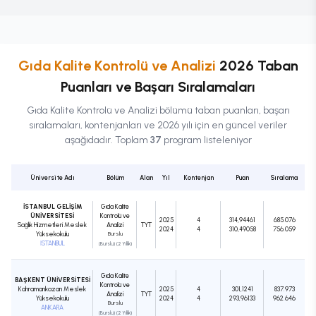
Gıda Kalite Kontrolü ve Analizi
2026 Taban
Puanları ve Başarı Sıralamaları
Gıda Kalite Kontrolü ve Analizi
bölümü taban puanları, başarı
sıralamaları, kontenjanları ve 2026 yılı için en güncel veriler
aşağıdadır. Toplam
37
program listeleniyor
Üniversite Adı
Bölüm
Alan
Yıl
Kontenjan
Puan
Sıralama
İSTANBUL GELİŞİM
Gıda Kalite
ÜNİVERSİTESİ
Kontrolü ve
2025
4
314,94461
685.076
Sağlık Hizmetleri Meslek
Analizi
TYT
2024
4
310,49058
756.059
Yüksekokulu
Burslu
İSTANBUL
(Burslu) (2 Yıllık)
Gıda Kalite
BAŞKENT ÜNİVERSİTESİ
Kontrolü ve
Kahramankazan Meslek
2025
4
301,1241
837.973
Analizi
TYT
Yüksekokulu
2024
4
293,96133
962.646
Burslu
ANKARA
(Burslu) (2 Yıllık)