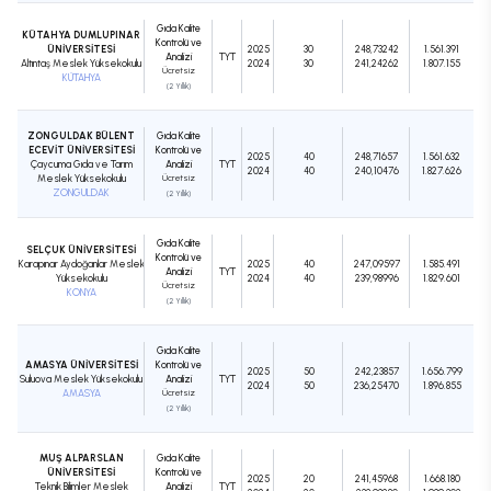
Gıda Kalite
KÜTAHYA DUMLUPINAR
Kontrolü ve
ÜNİVERSİTESİ
2025
30
248,73242
1.561.391
Analizi
TYT
Altıntaş Meslek Yüksekokulu
2024
30
241,24262
1.807.155
Ücretsiz
KÜTAHYA
(2 Yıllık)
ZONGULDAK BÜLENT
Gıda Kalite
ECEVİT ÜNİVERSİTESİ
Kontrolü ve
2025
40
248,71657
1.561.632
Çaycuma Gıda ve Tarım
Analizi
TYT
2024
40
240,10476
1.827.626
Meslek Yüksekokulu
Ücretsiz
ZONGULDAK
(2 Yıllık)
Gıda Kalite
SELÇUK ÜNİVERSİTESİ
Kontrolü ve
Karapınar Aydoğanlar Meslek
2025
40
247,09597
1.585.491
Analizi
TYT
Yüksekokulu
2024
40
239,98996
1.829.601
Ücretsiz
KONYA
(2 Yıllık)
Gıda Kalite
AMASYA ÜNİVERSİTESİ
Kontrolü ve
2025
50
242,23857
1.656.799
Suluova Meslek Yüksekokulu
Analizi
TYT
2024
50
236,25470
1.896.855
AMASYA
Ücretsiz
(2 Yıllık)
MUŞ ALPARSLAN
Gıda Kalite
ÜNİVERSİTESİ
Kontrolü ve
2025
20
241,45968
1.668.180
Teknik Bilimler Meslek
Analizi
TYT