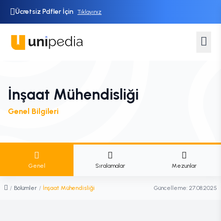
Ücretsiz Pdfler İçin
Tıklayınız
İnşaat Mühendisliği
Genel Bilgileri
Genel
Sıralamalar
Mezunlar
/
Bölümler
/
İnşaat Mühendisliği
Güncelleme:
27.08.2025