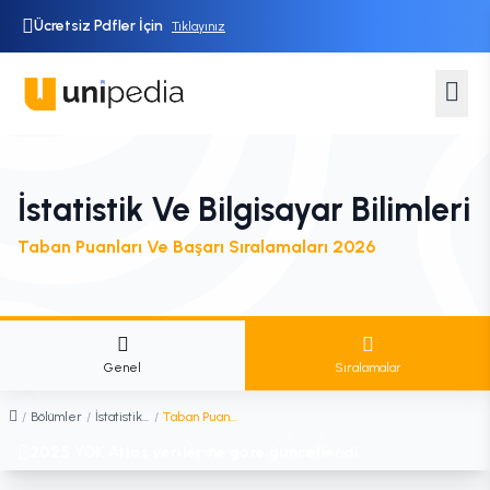
Ücretsiz Pdfler İçin
Tıklayınız
İstatistik Ve Bilgisayar Bilimleri
Taban Puanları Ve Başarı Sıralamaları 2026
Genel
Sıralamalar
/
Bölümler
/
İstatistik ve Bilgisayar Bilimleri
/
Taban Puanları ve Sıralamaları
2025 YÖK Atlas verilerine göre güncellendi.