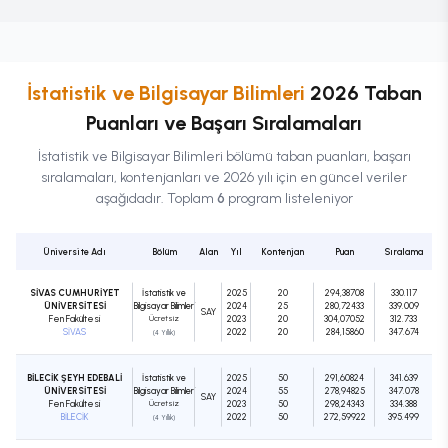
İstatistik ve Bilgisayar Bilimleri
2026 Taban
Puanları ve Başarı Sıralamaları
İstatistik ve Bilgisayar Bilimleri
bölümü taban puanları, başarı
sıralamaları, kontenjanları ve 2026 yılı için en güncel veriler
aşağıdadır. Toplam
6
program listeleniyor
Üniversite Adı
Bölüm
Alan
Yıl
Kontenjan
Puan
Sıralama
SİVAS CUMHURİYET
İstatistik ve
2025
20
294,38708
330.117
ÜNİVERSİTESİ
Bilgisayar Bilimleri
2024
25
280,72433
339.009
SAY
Fen Fakültesi
Ücretsiz
2023
20
304,07052
312.733
SİVAS
2022
20
284,15860
347.674
(4 Yıllık)
BİLECİK ŞEYH EDEBALİ
İstatistik ve
2025
50
291,60824
341.639
ÜNİVERSİTESİ
Bilgisayar Bilimleri
2024
55
278,94825
347.078
SAY
Fen Fakültesi
Ücretsiz
2023
50
298,24343
334.388
BİLECİK
2022
50
272,59922
395.499
(4 Yıllık)