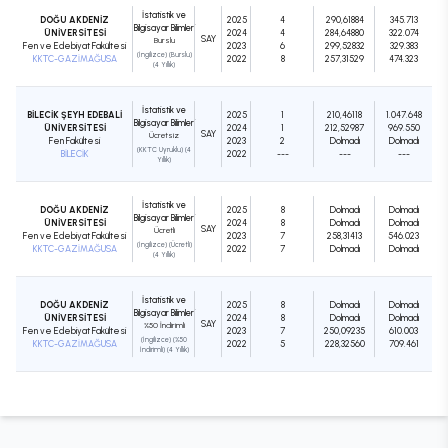
İstatistik ve
DOĞU AKDENİZ
2025
4
290,61884
345.713
Bilgisayar Bilimleri
ÜNİVERSİTESİ
2024
4
284,64880
322.074
SAY
Burslu
Fen ve Edebiyat Fakültesi
2023
6
299,52832
329.383
(İngilizce) (Burslu)
KKTC-GAZİMAĞUSA
2022
8
257,31529
474.323
(4 Yıllık)
İstatistik ve
BİLECİK ŞEYH EDEBALİ
2025
1
210,46118
1.047.648
Bilgisayar Bilimleri
ÜNİVERSİTESİ
2024
1
212,52987
969.550
SAY
Ücretsiz
Fen Fakültesi
2023
2
Dolmadı
Dolmadı
(KKTC Uyruklu) (4
BİLECİK
2022
---
---
---
Yıllık)
İstatistik ve
DOĞU AKDENİZ
2025
8
Dolmadı
Dolmadı
Bilgisayar Bilimleri
ÜNİVERSİTESİ
2024
8
Dolmadı
Dolmadı
SAY
Ücretli
Fen ve Edebiyat Fakültesi
2023
7
258,31413
546.023
(İngilizce) (Ücretli)
KKTC-GAZİMAĞUSA
2022
7
Dolmadı
Dolmadı
(4 Yıllık)
İstatistik ve
DOĞU AKDENİZ
2025
8
Dolmadı
Dolmadı
Bilgisayar Bilimleri
ÜNİVERSİTESİ
2024
8
Dolmadı
Dolmadı
SAY
%50 İndirimli
Fen ve Edebiyat Fakültesi
2023
7
250,09235
610.003
(İngilizce) (%50
KKTC-GAZİMAĞUSA
2022
5
228,32560
709.461
İndirimli) (4 Yıllık)