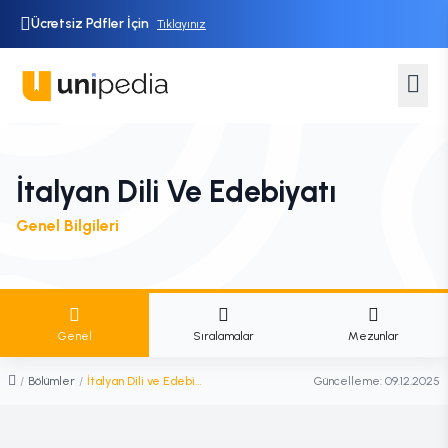
Ücretsiz Pdfler İçin
Tıklayınız
İtalyan Dili Ve Edebiyatı
Genel Bilgileri
Genel
Sıralamalar
Mezunlar
/
Bölümler
/
İtalyan Dili ve Edebiyatı
Güncelleme:
09.12.2025