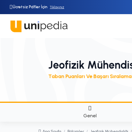
Ücretsiz Pdfler İçin
Tıklayınız
Jeofizik Mühendis
Taban Puanları Ve Başarı Sıralama
Genel
Ana Sayfa
/
Bölümler
/
Jeofizik Mühendisliği
/