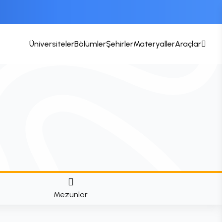
Üniversiteler
Bölümler
Şehirler
Materyaller
Araçlar
Mezunlar