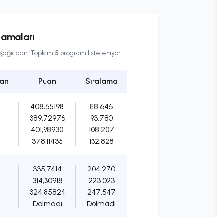
lamaları
 aşağıdadır. Toplam
5
program listeleniyor
jan
Puan
Sıralama
408,65198
88.646
389,72976
93.780
401,98930
108.207
378,11435
132.828
335,7414
204.270
314,30918
223.023
324,85824
247.547
Dolmadı
Dolmadı