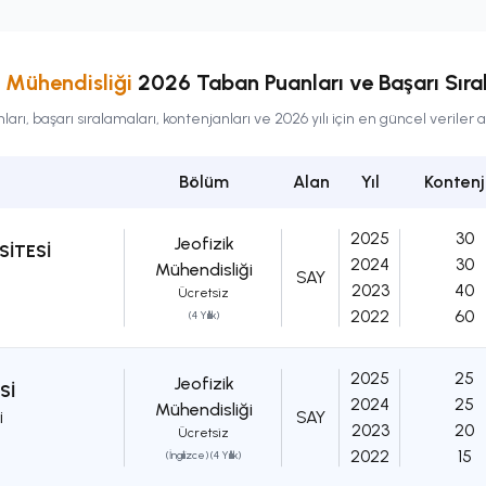
k Mühendisliği
2026 Taban Puanları ve Başarı Sıra
rı, başarı sıralamaları, kontenjanları ve 2026 yılı için en güncel veriler
Bölüm
Alan
Yıl
Konten
2025
30
Jeofizik
SİTESİ
2024
30
Mühendisliği
SAY
2023
40
Ücretsiz
2022
60
(4 Yıllık)
2025
25
Jeofizik
Sİ
2024
25
Mühendisliği
i
SAY
2023
20
Ücretsiz
2022
15
(İngilizce) (4 Yıllık)