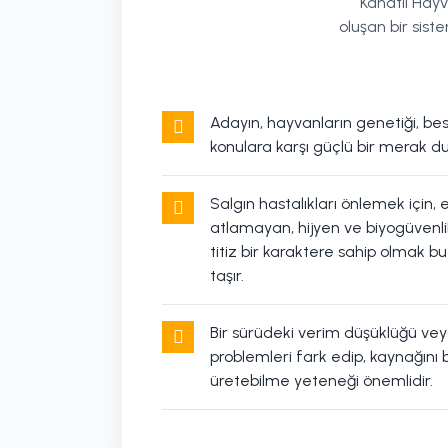
Kanatlı Hayv
oluşan bir sist
Adayın, hayvanların genetiği, besl
konulara karşı güçlü bir merak d
Salgın hastalıkları önlemek için, 
atlamayan, hijyen ve biyogüvenl
titiz bir karaktere sahip olmak 
taşır.
Bir sürüdeki verim düşüklüğü veya
problemleri fark edip, kaynağını 
üretebilme yeteneği önemlidir.