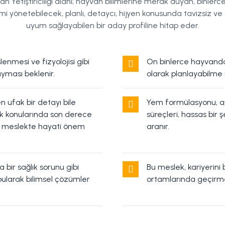
an Yetiştiriciliği alanı; hayvan bilimlerine merak duyan, binle
emi yönetebilecek, planlı, detaycı, hijyen konusunda tavizsiz ve 
uyum sağlayabilen bir aday profiline hitap eder.
enmesi ve fizyolojisi gibi
On binlerce hayvandan
uyması beklenir.
olarak planlayabilme 
en ufak bir detayı bile
Yem formülasyonu, aş
ik konularında son derece
süreçleri, hassas bir
bu meslekte hayati önem
aranır.
 bir sağlık sorunu gibi
Bu meslek, kariyerini 
bularak bilimsel çözümler
ortamlarında geçirmey