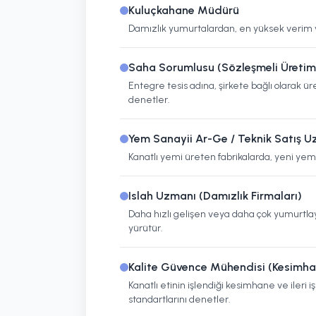
Kuluçkahane Müdürü
Damızlık yumurtalardan, en yüksek verim ve 
Saha Sorumlusu (Sözleşmeli Üretim
Entegre tesis adına, şirkete bağlı olarak ür
denetler.
Yem Sanayii Ar-Ge / Teknik Satış 
Kanatlı yemi üreten fabrikalarda, yeni yem 
Islah Uzmanı (Damızlık Firmaları)
Daha hızlı gelişen veya daha çok yumurtlay
yürütür.
Kalite Güvence Mühendisi (Kesimha
Kanatlı etinin işlendiği kesimhane ve iler
standartlarını denetler.