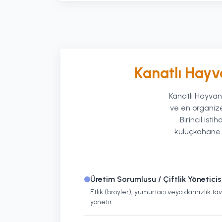
Kanatlı Hayvan
Kanatlı Hayvan 
ve en organize
Birincil ist
kuluçkahane y
Üretim Sorumlusu / Çiftlik Yöneticis
Etlik (broyler), yumurtacı veya damızlık ta
yönetir.