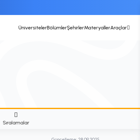
Üniversiteler
Bölümler
Şehirler
Materyaller
Araçlar
Sıralamalar
Güncelleme:
28.09.2025