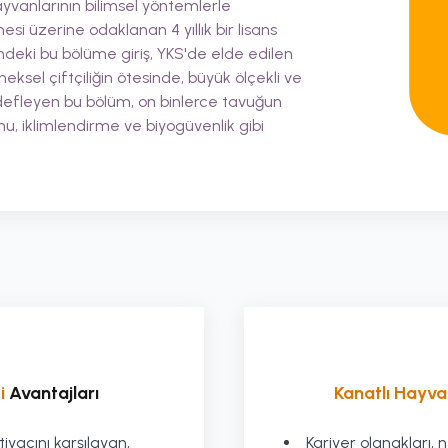
hayvanlarının bilimsel yöntemlerle
esi üzerine odaklanan 4 yıllık bir lisans
indeki bu bölüme giriş, YKS'de elde edilen
neksel çiftçiliğin ötesinde, büyük ölçekli ve
edefleyen bu bölüm, on binlerce tavuğun
u, iklimlendirme ve biyogüvenlik gibi
i
Avantajları
Kanatlı Hayvan 
iyacını karşılayan,
Kariyer olanakları