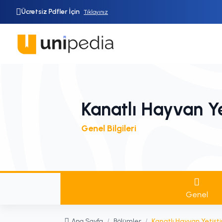
Ücretsiz Pdfler İçin
Tıklayınız
Kanatlı Hayvan Yet
Genel Bilgileri
Genel
Ana Sayfa
/
Bölümler
/
Kanatlı Hayvan Yetiştiri