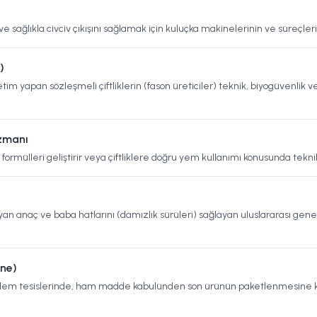
sağlıkla civciv çıkışını sağlamak için kuluçka makinelerinin ve süreçler
)
etim yapan sözleşmeli çiftliklerin (fason üreticiler) teknik, biyogüvenlik 
Uzmanı
formülleri geliştirir veya çiftliklere doğru yem kullanımı konusunda tekni
an anaç ve baba hatlarını (damızlık sürüleri) sağlayan uluslararası genet
ne)
i işlem tesislerinde, ham madde kabulünden son ürünün paketlenmesine ka