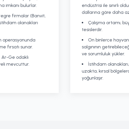
a imkanı bulurlar.
endüstrisi ile sınırlı o
dallarına göre daha az
tegre firmalar (Banvit,
 istihdam olanakları
Çalışma ortamı, büyü
tesislerdir.
etim operasyonunda
On binlerce hayvand
e fırsatı sunar.
salgınının getirebileceğ
ve sorumluluk yükler.
i Ar-Ge odaklı
yeli mevcuttur.
İstihdam olanakları
uzakta, kırsal bölgele
yoğunlaşır.