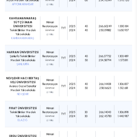
Afyon Meslek Yüksekokulu
Ücretsiz
2024
60
254,76549
1.570.726
AFYONKARAHİSAR
(2 Yıllık)
KAHRAMANMARAŞ
SÜTÇÜ İMAM
Mimari
ÜNİVERSİTESİ
Restorasyon
2025
40
266,60249
1.300.184
TYT
Teknik Bilimler Meslek
Ücretsiz
2024
40
250,09882
1.650.937
Yüksekokulu
(2 Yıllık)
KAHRAMANMARAŞ
HARRAN ÜNİVERSİTESİ
Mimari
Şanlıurfa Teknik Bilimler
Restorasyon
2025
40
266,37752
1.303.489
TYT
Meslek Yüksekokulu
Ücretsiz
2024
50
254,58794
1.573.811
ŞANLIURFA
(2 Yıllık)
NEVŞEHİR HACI BEKTAŞ
Mimari
VELİ ÜNİVERSİTESİ
Restorasyon
2025
40
266,14408
1.306.837
Avanos Güzel Sanatlar
TYT
Ücretsiz
2024
50
258,16623
1.512.681
Meslek Yüksekokulu
(2 Yıllık)
NEVŞEHİR
FIRAT ÜNİVERSİTESİ
Mimari
Teknik Bilimler Meslek
Restorasyon
2025
30
266,14043
1.306.898
TYT
Yüksekokulu
Ücretsiz
2024
30
262,45783
1.440.987
ELAZIĞ
(2 Yıllık)
Mimari
ORDU ÜNİVERSİTESİ