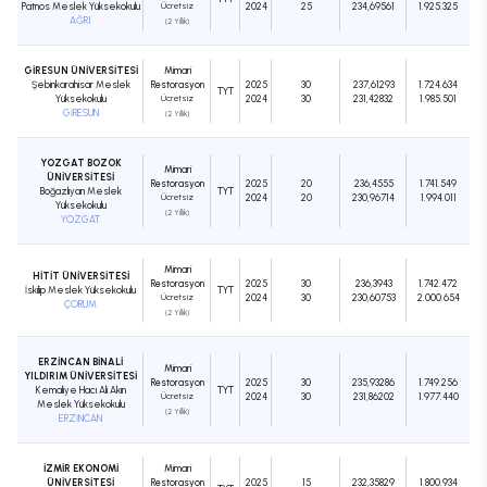
Patnos Meslek Yüksekokulu
Ücretsiz
2024
25
234,69561
1.925.325
AĞRI
(2 Yıllık)
GİRESUN ÜNİVERSİTESİ
Mimari
Şebinkarahisar Meslek
Restorasyon
2025
30
237,61293
1.724.634
TYT
Yüksekokulu
Ücretsiz
2024
30
231,42832
1.985.501
GİRESUN
(2 Yıllık)
YOZGAT BOZOK
Mimari
ÜNİVERSİTESİ
Restorasyon
2025
20
236,4555
1.741.549
Boğazlıyan Meslek
TYT
Ücretsiz
2024
20
230,96714
1.994.011
Yüksekokulu
(2 Yıllık)
YOZGAT
Mimari
HİTİT ÜNİVERSİTESİ
Restorasyon
2025
30
236,3943
1.742.472
İskilip Meslek Yüksekokulu
TYT
Ücretsiz
2024
30
230,60753
2.000.654
ÇORUM
(2 Yıllık)
ERZİNCAN BİNALİ
Mimari
YILDIRIM ÜNİVERSİTESİ
Restorasyon
2025
30
235,93286
1.749.256
Kemaliye Hacı Ali Akın
TYT
Ücretsiz
2024
30
231,86202
1.977.440
Meslek Yüksekokulu
(2 Yıllık)
ERZİNCAN
İZMİR EKONOMİ
Mimari
ÜNİVERSİTESİ
Restorasyon
2025
15
232,35829
1.800.934