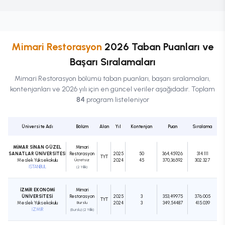
Mimari Restorasyon
2026 Taban Puanları ve
Başarı Sıralamaları
Mimari Restorasyon
bölümü taban puanları, başarı sıralamaları,
kontenjanları ve 2026 yılı için en güncel veriler aşağıdadır. Toplam
84
program listeleniyor
Üniversite Adı
Bölüm
Alan
Yıl
Kontenjan
Puan
Sıralama
MİMAR SİNAN GÜZEL
Mimari
SANATLAR ÜNİVERSİTESİ
Restorasyon
2025
50
364,45926
314.111
TYT
Meslek Yüksekokulu
Ücretsiz
2024
45
370,36592
302.327
İSTANBUL
(2 Yıllık)
İZMİR EKONOMİ
Mimari
ÜNİVERSİTESİ
Restorasyon
2025
3
353,49975
376.005
TYT
Meslek Yüksekokulu
Burslu
2024
3
349,54487
415.039
İZMİR
(Burslu) (2 Yıllık)