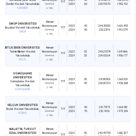
TYT
Dizdar Meslek Yüksekokulu
Ücretsiz
2024
60
235,95170
1.902.412
KARABÜK
(2 Yıllık)
Mimari
SİNOP ÜNİVERSİTESİ
Restorasyon
2025
40
244,30353
1.626.493
Boyabat Meslek Yüksekokulu
TYT
Ücretsiz
2024
40
235,23114
1.915.579
SİNOP
(2 Yıllık)
BİTLİS EREN ÜNİVERSİTESİ
Mimari
Teknik Bilimler Meslek
Restorasyon
2025
35
243,25574
1.641.866
TYT
Yüksekokulu
Ücretsiz
2024
35
234,10264
1.936.177
BİTLİS
(2 Yıllık)
GÜMÜŞHANE
Mimari
ÜNİVERSİTESİ
Restorasyon
2025
30
241,80503
1.663.103
Gümüşhane Meslek
TYT
Ücretsiz
2024
40
233,00725
1.956.368
Yüksekokulu
(2 Yıllık)
GÜMÜŞHANE
Mimari
SELÇUK ÜNİVERSİTESİ
Restorasyon
2025
40
241,73173
1.664.182
Bozkır Meslek Yüksekokulu
TYT
Ücretsiz
2024
70
232,14116
1.972.334
KONYA
(2 Yıllık)
MALATYA TURGUT
Mimari
ÖZAL ÜNİVERSİTESİ
Restorasyon
2025
30
240,49735
1.682.327
TYT