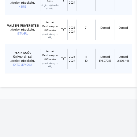
TYT
Burslu
Meslek Yüksekokulu
2024
---
---
---
(İngilizce) (Burslu)
KIBRIS
(2 Yıllık)
Mimari
MALTEPE ÜNİVERSİTESİ
Restorasyon
2025
21
Dolmadı
Dolmadı
Meslek Yüksekokulu
TYT
%50 İndirimli
2024
---
---
---
İSTANBUL
(%50 İndirimli) (2
Yıllık)
Mimari
YAKIN DOĞU
Restorasyon
ÜNİVERSİTESİ
2025
11
Dolmadı
Dolmadı
TYT
%50 İndirimli
Meslek Yüksekokulu
2024
10
195,07053
2.606.446
(%50 İndirimli) (2
KKTC-LEFKOŞA
Yıllık)