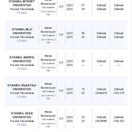
İSTANBUL BEYKENT
Restorasyon
ÜNİVERSİTESİ
2025
37
Dolmadı
Dolmadı
TYT
%50 İndirimli
Meslek Yüksekokulu
2024
44
Dolmadı
Dolmadı
(%50 İndirimli) (2
İSTANBUL
Yıllık)
Mimari
İSTANBUL BİLGİ
Restorasyon
ÜNİVERSİTESİ
2025
58
Dolmadı
Dolmadı
TYT
%50 İndirimli
Meslek Yüksekokulu
2024
64
Dolmadı
Dolmadı
(%50 İndirimli) (2
İSTANBUL
Yıllık)
Mimari
İSTANBUL MEDİPOL
Restorasyon
ÜNİVERSİTESİ
2025
59
Dolmadı
Dolmadı
TYT
%50 İndirimli
Meslek Yüksekokulu
2024
---
---
---
(%50 İndirimli) (2
İSTANBUL
Yıllık)
Mimari
İSTANBUL NİŞANTAŞI
Restorasyon
ÜNİVERSİTESİ
2025
75
Dolmadı
Dolmadı
TYT
%50 İndirimli
Meslek Yüksekokulu
2024
63
234,86074
1.922.278
(%50 İndirimli) (2
İSTANBUL
Yıllık)
Mimari
İSTANBUL OKAN
Restorasyon
ÜNİVERSİTESİ
2025
25
Dolmadı
Dolmadı
TYT
%50 İndirimli
Meslek Yüksekokulu
2024
25
234,08989
1.936.429
(%50 İndirimli) (2
İSTANBUL
Yıllık)