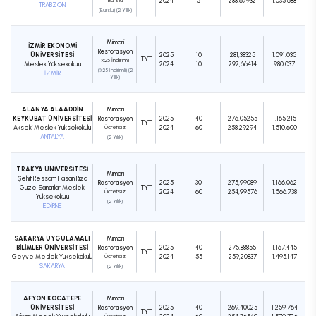
Burslu
2024
5
288,67932
1.035.688
TRABZON
(Burslu) (2 Yıllık)
Mimari
İZMİR EKONOMİ
Restorasyon
ÜNİVERSİTESİ
2025
10
281,38325
1.091.035
TYT
%25 İndirimli
Meslek Yüksekokulu
2024
10
292,66414
980.037
(%25 İndirimli) (2
İZMİR
Yıllık)
ALANYA ALAADDİN
Mimari
KEYKUBAT ÜNİVERSİTESİ
Restorasyon
2025
40
276,05255
1.165.215
TYT
Akseki Meslek Yüksekokulu
Ücretsiz
2024
60
258,29294
1.510.600
ANTALYA
(2 Yıllık)
TRAKYA ÜNİVERSİTESİ
Mimari
Şehit Ressam Hasan Rıza
Restorasyon
2025
30
275,99089
1.166.062
Güzel Sanatlar Meslek
TYT
Ücretsiz
2024
60
254,99576
1.566.738
Yüksekokulu
(2 Yıllık)
EDİRNE
SAKARYA UYGULAMALI
Mimari
BİLİMLER ÜNİVERSİTESİ
Restorasyon
2025
40
275,88855
1.167.445
TYT
Geyve Meslek Yüksekokulu
Ücretsiz
2024
55
259,20837
1.495.147
SAKARYA
(2 Yıllık)
AFYON KOCATEPE
Mimari
ÜNİVERSİTESİ
Restorasyon
2025
40
269,40025
1.259.764
TYT