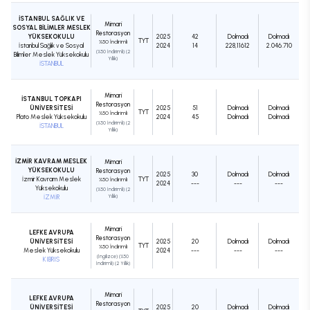
İSTANBUL SAĞLIK VE
Mimari
SOSYAL BİLİMLER MESLEK
Restorasyon
YÜKSEKOKULU
2025
42
Dolmadı
Dolmadı
TYT
%50 İndirimli
İstanbul Sağlık ve Sosyal
2024
14
228,11612
2.046.710
(%50 İndirimli) (2
Bilimler Meslek Yüksekokulu
Yıllık)
İSTANBUL
Mimari
İSTANBUL TOPKAPI
Restorasyon
ÜNİVERSİTESİ
2025
51
Dolmadı
Dolmadı
TYT
%50 İndirimli
Plato Meslek Yüksekokulu
2024
45
Dolmadı
Dolmadı
(%50 İndirimli) (2
İSTANBUL
Yıllık)
İZMİR KAVRAM MESLEK
Mimari
YÜKSEKOKULU
Restorasyon
2025
30
Dolmadı
Dolmadı
İzmir Kavram Meslek
TYT
%50 İndirimli
2024
---
---
---
Yüksekokulu
(%50 İndirimli) (2
İZMİR
Yıllık)
Mimari
LEFKE AVRUPA
Restorasyon
ÜNİVERSİTESİ
2025
20
Dolmadı
Dolmadı
TYT
%50 İndirimli
Meslek Yüksekokulu
2024
---
---
---
(İngilizce) (%50
KIBRIS
İndirimli) (2 Yıllık)
Mimari
LEFKE AVRUPA
Restorasyon
ÜNİVERSİTESİ
2025
20
Dolmadı
Dolmadı