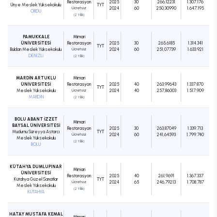
Restorasyon
2025
30
266,12231
1.307.176
Ünye Meslek Yüksekokulu
TYT
Ücretsiz
2024
60
250,30990
1.647.195
ORDU
(2 Yıllık)
PAMUKKALE
Mimari
ÜNİVERSİTESİ
Restorasyon
2025
30
265,6185
1.314.341
TYT
Buldan Meslek Yüksekokulu
Ücretsiz
2024
60
251,07739
1.633.921
DENİZLİ
(2 Yıllık)
MARDİN ARTUKLU
Mimari
ÜNİVERSİTESİ
Restorasyon
2025
40
263,99643
1.337.870
TYT
Meslek Yüksekokulu
Ücretsiz
2024
40
257,86003
1.517.909
MARDİN
(2 Yıllık)
BOLU ABANT İZZET
Mimari
BAYSAL ÜNİVERSİTESİ
Restorasyon
2025
30
263,87049
1.339.713
Mudurnu Süreyya Astarcı
TYT
Ücretsiz
2024
60
241,64593
1.799.740
Meslek Yüksekokulu
(2 Yıllık)
BOLU
KÜTAHYA DUMLUPINAR
Mimari
ÜNİVERSİTESİ
Restorasyon
2025
40
261,9691
1.367.337
Kütahya Güzel Sanatlar
TYT
Ücretsiz
2024
65
246,79213
1.708.787
Meslek Yüksekokulu
(2 Yıllık)
KÜTAHYA
HATAY MUSTAFA KEMAL
Mimari