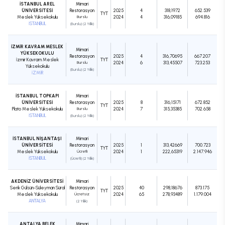
İSTANBUL AREL
Mimari
ÜNİVERSİTESİ
Restorasyon
2025
4
318,1972
652.539
TYT
Meslek Yüksekokulu
Burslu
2024
4
316,09185
694.816
İSTANBUL
(Burslu) (2 Yıllık)
İZMİR KAVRAM MESLEK
Mimari
YÜKSEKOKULU
Restorasyon
2025
4
316,70695
667.207
İzmir Kavram Meslek
TYT
Burslu
2024
6
313,45507
723.253
Yüksekokulu
(Burslu) (2 Yıllık)
İZMİR
İSTANBUL TOPKAPI
Mimari
ÜNİVERSİTESİ
Restorasyon
2025
8
316,15171
672.852
TYT
Plato Meslek Yüksekokulu
Burslu
2024
7
315,35385
702.658
İSTANBUL
(Burslu) (2 Yıllık)
İSTANBUL NİŞANTAŞI
Mimari
ÜNİVERSİTESİ
Restorasyon
2025
1
313,42669
700.723
TYT
Meslek Yüksekokulu
Ücretli
2024
1
222,65319
2.147.946
İSTANBUL
(Ücretli) (2 Yıllık)
AKDENİZ ÜNİVERSİTESİ
Mimari
Serik Gülsün-Süleyman Süral
Restorasyon
2025
40
298,18676
873.175
TYT
Meslek Yüksekokulu
Ücretsiz
2024
65
278,93489
1.179.004
ANTALYA
(2 Yıllık)
ANTALYA BELEK
Mimari