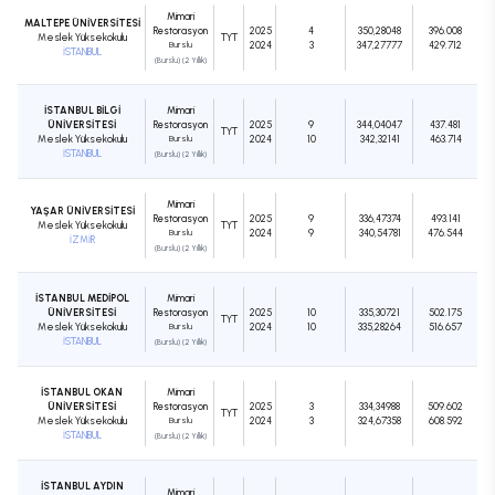
Mimari
MALTEPE ÜNİVERSİTESİ
Restorasyon
2025
4
350,28048
396.008
Meslek Yüksekokulu
TYT
Burslu
2024
3
347,27777
429.712
İSTANBUL
(Burslu) (2 Yıllık)
İSTANBUL BİLGİ
Mimari
ÜNİVERSİTESİ
Restorasyon
2025
9
344,04047
437.481
TYT
Meslek Yüksekokulu
Burslu
2024
10
342,32141
463.714
İSTANBUL
(Burslu) (2 Yıllık)
Mimari
YAŞAR ÜNİVERSİTESİ
Restorasyon
2025
9
336,47374
493.141
Meslek Yüksekokulu
TYT
Burslu
2024
9
340,54781
476.544
İZMİR
(Burslu) (2 Yıllık)
İSTANBUL MEDİPOL
Mimari
ÜNİVERSİTESİ
Restorasyon
2025
10
335,30721
502.175
TYT
Meslek Yüksekokulu
Burslu
2024
10
335,28264
516.657
İSTANBUL
(Burslu) (2 Yıllık)
İSTANBUL OKAN
Mimari
ÜNİVERSİTESİ
Restorasyon
2025
3
334,34988
509.602
TYT
Meslek Yüksekokulu
Burslu
2024
3
324,67358
608.592
İSTANBUL
(Burslu) (2 Yıllık)
İSTANBUL AYDIN
Mimari