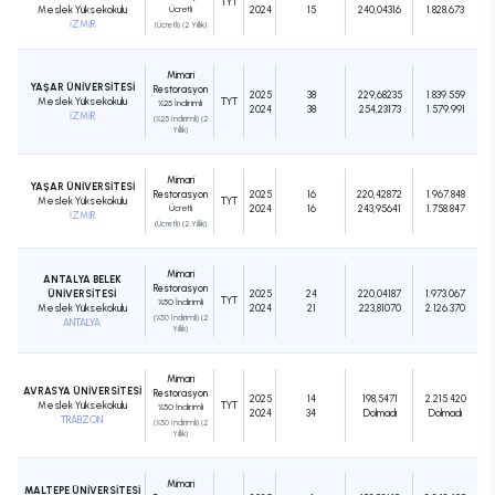
TYT
Meslek Yüksekokulu
Ücretli
2024
15
240,04316
1.828.673
İZMİR
(Ücretli) (2 Yıllık)
Mimari
YAŞAR ÜNİVERSİTESİ
Restorasyon
2025
38
229,68235
1.839.559
Meslek Yüksekokulu
TYT
%25 İndirimli
2024
38
254,23173
1.579.991
İZMİR
(%25 İndirimli) (2
Yıllık)
Mimari
YAŞAR ÜNİVERSİTESİ
Restorasyon
2025
16
220,42872
1.967.848
Meslek Yüksekokulu
TYT
Ücretli
2024
16
243,95641
1.758.847
İZMİR
(Ücretli) (2 Yıllık)
Mimari
ANTALYA BELEK
Restorasyon
ÜNİVERSİTESİ
2025
24
220,04187
1.973.067
TYT
%50 İndirimli
Meslek Yüksekokulu
2024
21
223,81070
2.126.370
(%50 İndirimli) (2
ANTALYA
Yıllık)
Mimari
AVRASYA ÜNİVERSİTESİ
Restorasyon
2025
14
198,5471
2.215.420
Meslek Yüksekokulu
TYT
%50 İndirimli
2024
34
Dolmadı
Dolmadı
TRABZON
(%50 İndirimli) (2
Yıllık)
Mimari
MALTEPE ÜNİVERSİTESİ