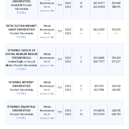
ÜNİVERSİTESİ
Restorasyon
2025
12
332,94477
520.848
Anadolu Bil Meslek
TYT
Burslu
2024
10
326,90528
588.074
Yüksekokulu
(Burslu) (2 Yıllık)
İSTANBUL
FATİH SULTAN MEHMET
Mimari
VAKIF ÜNİVERSİTESİ
Restorasyon
2025
10
330,23509
543.293
TYT
Meslek Yüksekokulu
Burslu
2024
---
---
---
İSTANBUL
(Burslu) (2 Yıllık)
İSTANBUL SAĞLIK VE
SOSYAL BİLİMLER MESLEK
Mimari
YÜKSEKOKULU
Restorasyon
2025
7
324,16828
596.329
TYT
İstanbul Sağlık ve Sosyal
Burslu
2024
2
328,77377
571.227
Bilimler Meslek Yüksekokulu
(Burslu) (2 Yıllık)
İSTANBUL
İSTANBUL BEYKENT
Mimari
ÜNİVERSİTESİ
Restorasyon
2025
5
319,9761
635.433
TYT
Meslek Yüksekokulu
Burslu
2024
7
322,11982
633.284
İSTANBUL
(Burslu) (2 Yıllık)
İSTANBUL NİŞANTAŞI
Mimari
ÜNİVERSİTESİ
Restorasyon
2025
11
319,68296
638.298
TYT
Meslek Yüksekokulu
Burslu
2024
10
319,57054
658.769
İSTANBUL
(Burslu) (2 Yıllık)