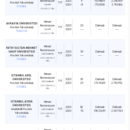
Restorasyon
2025
4
193,98619
2.248.409
Meslek Yüksekokulu
TYT
Ücretli
2024
14
173,03130
2.745.806
İSTANBUL
(Ücretli) (2 Yıllık)
Mimari
AVRASYA ÜNİVERSİTESİ
Restorasyon
2025
20
Dolmadı
Dolmadı
Meslek Yüksekokulu
TYT
Ücretli
2024
---
---
---
TRABZON
(Ücretli) (2 Yıllık)
Mimari
FATİH SULTAN MEHMET
Restorasyon
VAKIF ÜNİVERSİTESİ
2025
59
Dolmadı
Dolmadı
TYT
%50 İndirimli
Meslek Yüksekokulu
2024
---
---
---
(%50 İndirimli) (2
İSTANBUL
Yıllık)
Mimari
İSTANBUL AREL
Restorasyon
ÜNİVERSİTESİ
2025
30
Dolmadı
Dolmadı
TYT
%50 İndirimli
Meslek Yüksekokulu
2024
29
172,91609
2.745.992
(%50 İndirimli) (2
İSTANBUL
Yıllık)
İSTANBUL AYDIN
Mimari
ÜNİVERSİTESİ
Restorasyon
2025
82
Dolmadı
Dolmadı
Anadolu Bil Meslek
TYT
%50 İndirimli
2024
70
198,72649
2.557.924
Yüksekokulu
(%50 İndirimli) (2
İSTANBUL
Yıllık)
Mimari