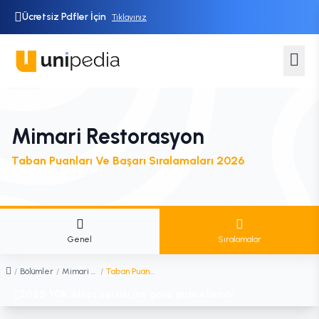
Ücretsiz Pdfler İçin
Tıklayınız
Mimari Restorasyon
Taban Puanları Ve Başarı Sıralamaları 2026
Genel
Sıralamalar
/
Bölümler
/
Mimari Restorasyon
/
Taban Puanları ve Sıralamaları
2025 YÖK Atlas verilerine göre güncellendi.