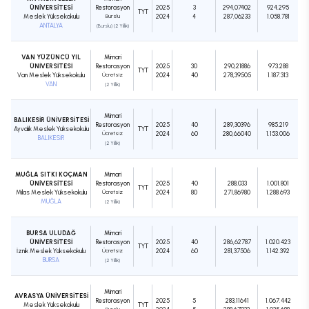
ÜNİVERSİTESİ
Restorasyon
2025
3
294,07402
924.295
TYT
Meslek Yüksekokulu
Burslu
2024
4
287,06233
1.058.781
ANTALYA
(Burslu) (2 Yıllık)
VAN YÜZÜNCÜ YIL
Mimari
ÜNİVERSİTESİ
Restorasyon
2025
30
290,21886
973.288
TYT
Van Meslek Yüksekokulu
Ücretsiz
2024
40
278,39505
1.187.313
VAN
(2 Yıllık)
Mimari
BALIKESİR ÜNİVERSİTESİ
Restorasyon
2025
40
289,30396
985.219
Ayvalık Meslek Yüksekokulu
TYT
Ücretsiz
2024
60
280,66040
1.153.006
BALIKESİR
(2 Yıllık)
MUĞLA SITKI KOÇMAN
Mimari
ÜNİVERSİTESİ
Restorasyon
2025
40
288,033
1.001.801
TYT
Milas Meslek Yüksekokulu
Ücretsiz
2024
80
271,86980
1.288.693
MUĞLA
(2 Yıllık)
BURSA ULUDAĞ
Mimari
ÜNİVERSİTESİ
Restorasyon
2025
40
286,62787
1.020.423
TYT
İznik Meslek Yüksekokulu
Ücretsiz
2024
60
281,37506
1.142.392
BURSA
(2 Yıllık)
Mimari
AVRASYA ÜNİVERSİTESİ
Restorasyon
2025
5
283,11641
1.067.442
Meslek Yüksekokulu
TYT