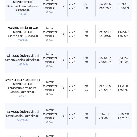
ÜNİVERSİTESİ
Restorasyon
2025
30
261,68815
1.371.531
Sanat ve Tasarım Meslek
TYT
Ücretsiz
2024
20
262,17617
1.445.694
Yüksekokulu
(2 Yıllık)
HATAY
MANİSA CELÂL BAYAR
Mimari
ÜNİVERSİTESİ
Restorasyon
2025
40
261,62828
1.372.397
TYT
Kula Meslek Yüksekokulu
Ücretsiz
2024
50
250,05637
1.651.684
MANİSA
(2 Yıllık)
Mimari
GİRESUN ÜNİVERSİTESİ
Restorasyon
2025
40
257,56345
1.431.890
Giresun Meslek Yüksekokulu
TYT
Ücretsiz
2024
60
240,63376
1.818.064
GİRESUN
(2 Yıllık)
AYDIN ADNAN MENDERES
Mimari
ÜNİVERSİTESİ
Restorasyon
2025
50
257,2706
1.436.145
Karacasu Memnune İnci
TYT
Ücretsiz
2024
75
243,67844
1.763.717
Meslek Yüksekokulu
(2 Yıllık)
AYDIN
Mimari
SAMSUN ÜNİVERSİTESİ
Restorasyon
2025
40
257,212
1.436.940
Kavak Meslek Yüksekokulu
TYT
Ücretsiz
2024
60
241,90770
1.795.157
SAMSUN
(2 Yıllık)
Mimari