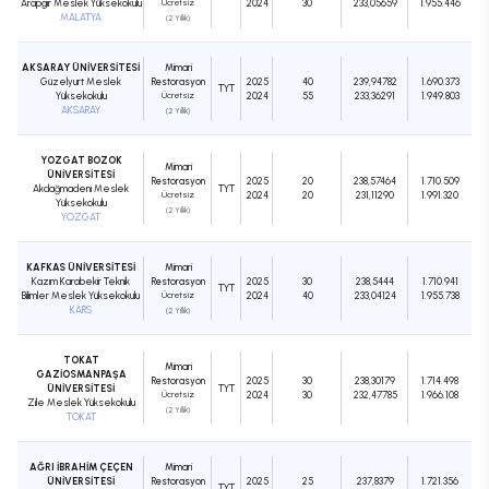
Arapgir Meslek Yüksekokulu
Ücretsiz
2024
30
233,05659
1.955.446
MALATYA
(2 Yıllık)
AKSARAY ÜNİVERSİTESİ
Mimari
Güzelyurt Meslek
Restorasyon
2025
40
239,94782
1.690.373
TYT
Yüksekokulu
Ücretsiz
2024
55
233,36291
1.949.803
AKSARAY
(2 Yıllık)
YOZGAT BOZOK
Mimari
ÜNİVERSİTESİ
Restorasyon
2025
20
238,57464
1.710.509
Akdağmadeni Meslek
TYT
Ücretsiz
2024
20
231,11290
1.991.320
Yüksekokulu
(2 Yıllık)
YOZGAT
KAFKAS ÜNİVERSİTESİ
Mimari
Kazım Karabekir Teknik
Restorasyon
2025
30
238,5444
1.710.941
TYT
Bilimler Meslek Yüksekokulu
Ücretsiz
2024
40
233,04124
1.955.738
KARS
(2 Yıllık)
TOKAT
Mimari
GAZİOSMANPAŞA
Restorasyon
2025
30
238,30179
1.714.498
ÜNİVERSİTESİ
TYT
Ücretsiz
2024
30
232,47785
1.966.108
Zile Meslek Yüksekokulu
(2 Yıllık)
TOKAT
AĞRI İBRAHİM ÇEÇEN
Mimari
ÜNİVERSİTESİ
Restorasyon
2025
25
237,8379
1.721.356
TYT