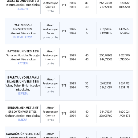
AMASYA ÜNİVERSİTESİ
Restorasyon
2025
30
256,75804
1.443.542
Tasarım Meslek Yüksekokulu
TYT
Ücretsiz
2024
50
239,65180
1.835.660
AMASYA
(2 Yıllık)
YAKIN DOĞU
Mimari
ÜNİVERSİTESİ
Restorasyon
2025
4
253,63134
1.489.651
TYT
Meslek Yüksekokulu
Burslu
2024
5
249,34815
1.664.026
KKTC-LEFKOŞA
(Burslu) (2 Yıllık)
KAYSERİ ÜNİVERSİTESİ
Mimari
Tomarza Mustafa Akıncıoğlu
Restorasyon
2025
40
250,70202
1.532.370
TYT
Meslek Yüksekokulu
Ücretsiz
2024
45
244,73003
1.745.054
KAYSERİ
(2 Yıllık)
ISPARTA UYGULAMALI
Mimari
BİLİMLER ÜNİVERSİTESİ
Restorasyon
2025
35
248,2939
1.567.712
Yalvaç Teknik Bilimler Meslek
TYT
Ücretsiz
2024
70
234,21089
1.934.171
Yüksekokulu
(2 Yıllık)
ISPARTA
BURDUR MEHMET AKİF
Mimari
ERSOY ÜNİVERSİTESİ
Restorasyon
2025
40
244,74237
1.620.021
TYT
Gölhisar Meslek Yüksekokulu
Ücretsiz
2024
50
236,05760
1.900.475
BURDUR
(2 Yıllık)
KARABÜK ÜNİVERSİTESİ
Mimari
Safranbolu Şefik Yılmaz
Restorasyon
2025
40
244,38715
1.625.245