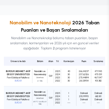
Nanobilim ve Nanoteknoloji
2026 Taban
Puanları ve Başarı Sıralamaları
Nanobilim ve Nanoteknoloji
bölümü taban puanları, başarı
sıralamaları, kontenjanları ve 2026 yılı için en güncel veriler
aşağıdadır. Toplam
2
program listeleniyor
Üniversite Adı
Bölüm
Alan
Yıl
Kontenjan
Puan
Sıralama
BURDUR MEHMET AKİF
Nanobilim ve
2025
40
266,44237
471.945
ERSOY ÜNİVERSİTESİ
Nanoteknoloji
2024
30
257,62326
470.519
SAY
Fen-Edebiyat Fakültesi
Ücretsiz
2023
30
270,44894
467.047
BURDUR
2022
30
261,33954
451.382
(4 Yıllık)
Nanobilim ve
BURDUR MEHMET AKİF
2025
1
Dolmadı
Dolmadı
Nanoteknoloji
ERSOY ÜNİVERSİTESİ
2024
1
235,19995
682.811
SAY
Ücretsiz
Fen-Edebiyat Fakültesi
2023
1
Dolmadı
Dolmadı
(KKTC Uyruklu) (4
BURDUR
2022
---
---
---
Yıllık)