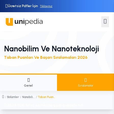
Ücretsiz Pdfler İçin
Tıklayınız
Nanobilim Ve Nanoteknoloji
Taban Puanları Ve Başarı Sıralamaları 2026
Genel
Sıralamalar
/
Bölümler
/
Nanobilim ve Nanoteknoloji
/
Taban Puanları ve Sıralamaları
2025 YÖK Atlas verilerine göre güncellendi.