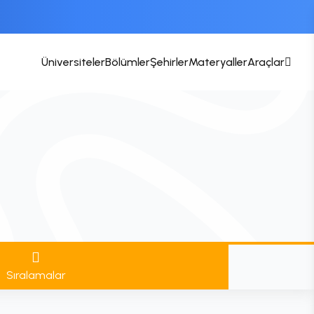
Üniversiteler
Bölümler
Şehirler
Materyaller
Araçlar
Sıralamalar