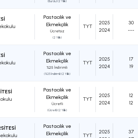
(Burslu) (2 Yıllık)
Pastacılık ve
Sİ
2025
30
Ekmekçilik
ekokulu
TYT
2024
---
Ücretsiz
(2 Yıllık)
Pastacılık ve
Sİ
2025
17
Ekmekçilik
ekokulu
TYT
2024
19
%25 İndirimli
(%25 İndirimli) (2 Yıllık)
Pastacılık ve
İTESİ
2025
12
Ekmekçilik
kokulu
TYT
2024
12
Ücretli
A
(Ücretli) (2 Yıllık)
Pastacılık ve
SİTESİ
2025
37
Ekmekçilik
sekokulu
TYT