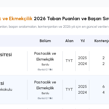
k ve Ekmekçilik
2026 Taban Puanları ve Başarı Sır
arı, başarı sıralamaları, kontenjanları ve 2026 yılı için en güncel verile
Bölüm
Alan
Yıl
Kontenj
Pastacılık ve
SİTESİ
2025
2
Ekmekçilik
TYT
2024
2
Burslu
(Burslu) (2 Yıllık)
Pastacılık ve
Sİ
2025
6
Ekmekçilik
ekokulu
TYT
2024
4
Burslu
(Burslu) (2 Yıllık)