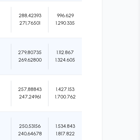
288,42393
996.629
271,76501
1.290.335
279,80735
1.112.867
269,62800
1.324.605
257,88843
1.427.153
247,24961
1.700.762
250,53156
1.534.843
240,64678
1.817.822