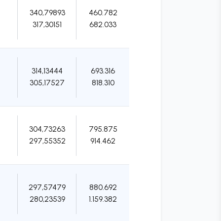
340,79893
460.782
317,30151
682.033
314,13444
693.316
305,17527
818.310
304,73263
795.875
297,55352
914.462
297,57479
880.692
280,23539
1.159.382