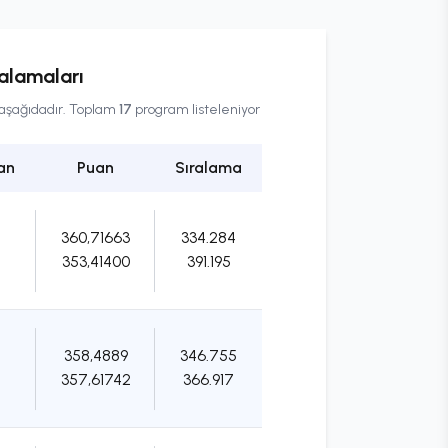
alamaları
r aşağıdadır. Toplam
17
program listeleniyor
an
Puan
Sıralama
360,71663
334.284
353,41400
391.195
358,4889
346.755
357,61742
366.917