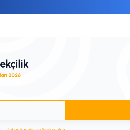
ekçilik
ları 2026
k
/
Taban Puanları ve Sıralamaları