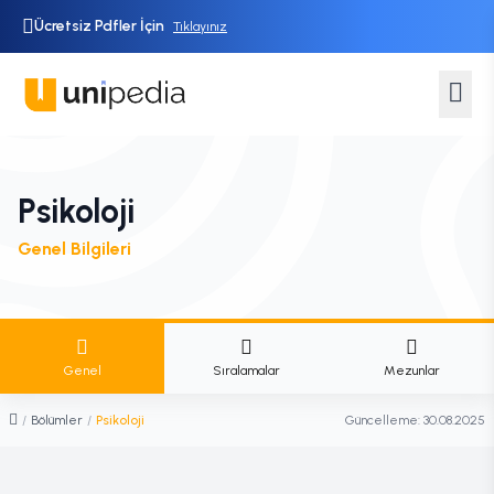
Ücretsiz Pdfler İçin
Tıklayınız
Psikoloji
Genel Bilgileri
Genel
Sıralamalar
Mezunlar
/
Bölümler
/
Psikoloji
Güncelleme:
30.08.2025