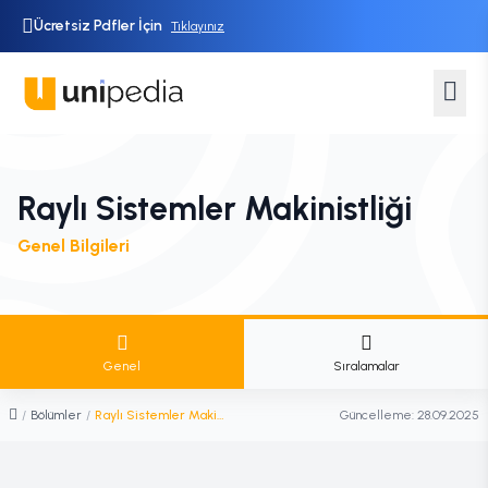
Ücretsiz Pdfler İçin
Tıklayınız
Raylı Sistemler Makinistliği
Genel Bilgileri
Genel
Sıralamalar
/
Bölümler
/
Raylı Sistemler Makinistliği
Güncelleme:
28.09.2025