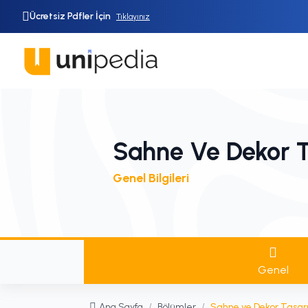
Ücretsiz Pdfler İçin
Tıklayınız
Sahne Ve Dekor T
Genel Bilgileri
Genel
Ana Sayfa
/
Bölümler
/
Sahne ve Dekor Tasar