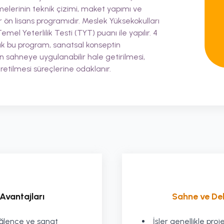
lerinin teknik çizimi, maket yapımı ve
r ön lisans programıdır. Meslek Yüksekokulları
mel Yeterlilik Testi (TYT) puanı ile yapılır. 4
rak bu program, sanatsal konseptin
 sahneye uygulanabilir hale getirilmesi,
retilmesi süreçlerine odaklanır.
Avantajları
Sahne ve De
, eğlence ve sanat
İşler genellikle pro