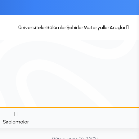
Üniversiteler
Bölümler
Şehirler
Materyaller
Araçlar
Sıralamalar
Güncelleme:
06.12.2025