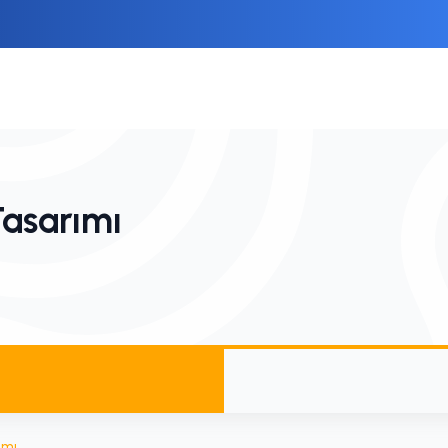
asarımı
ımı