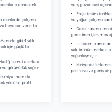
ecerilerle donanımlı
ve iş güvencesi açısında
Proje teslim tarihle
klı alanlarda çalışma
ve yoğun çalışma saatle
 ve heyecan verici bir
Dekor taşıma, monta
gerektiren işler, mesleğ
marlık gibi 4 yıllık
İstihdam olanaklar
ak için güçlü bir
sektörünün merkezi ola
yoğunlaşmıştır.
 izlediği somut eserlere
Kariyerde ilerlemek 
 ve görünürlük sağlar.
portfolyo ve geniş bir 
hakimiyet hem de
 yönlü bir profil