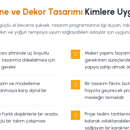
ne ve Dekor Tasarımı
Kimlere Uy
güçlü, el becerisi yüksek, tasarım programlarına ilgi duyan, ta
tkın ve yoğun tempoya uyum sağlayabilen adaylar için uygund
anı zihninde üç boyutlu
Maket yapımı, boyama,
 tasarıma dökebilmesi için
gerektiren süreçlerde
 gerekir.
yapıya sahip olmak ön
çizim ve modelleme
Bir tasarım fikrini, b
nmaya karşı dijital bir
hayata geçirecek pra
mesleğin temelidir.
arklı disiplinlerle bir arada,
Proje teslim tarihleri
lü bir takım çalışması
kalarak odaklanabile
sağlayan bir karakter 