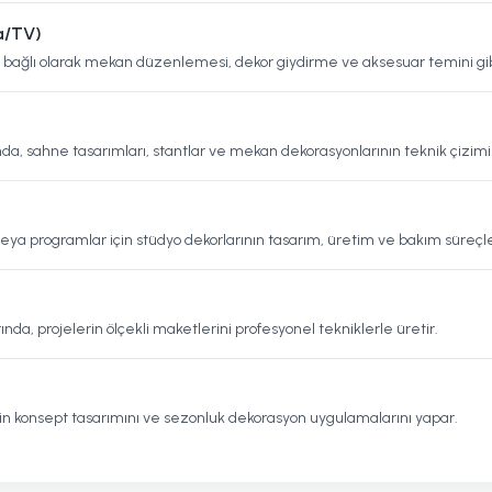
a/TV)
 bağlı olarak mekan düzenlemesi, dekor giydirme ve aksesuar temini gibi
nda, sahne tasarımları, stantlar ve mekan dekorasyonlarının teknik çizimi
eya programlar için stüdyo dekorlarının tasarım, üretim ve bakım süreçle
nda, projelerin ölçekli maketlerini profesyonel tekniklerle üretir.
n konsept tasarımını ve sezonluk dekorasyon uygulamalarını yapar.