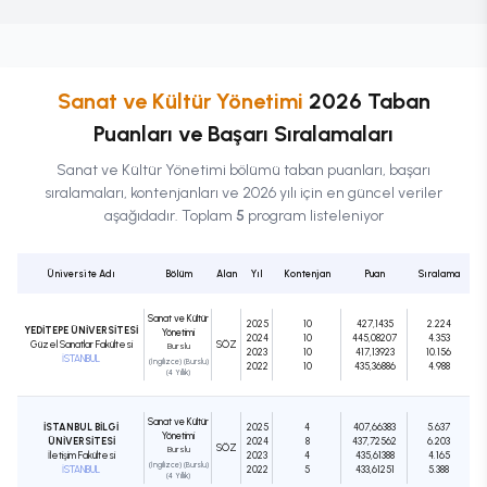
Sanat ve Kültür Yönetimi
2026 Taban
Puanları ve Başarı Sıralamaları
Sanat ve Kültür Yönetimi
bölümü taban puanları, başarı
sıralamaları, kontenjanları ve 2026 yılı için en güncel veriler
aşağıdadır. Toplam
5
program listeleniyor
Üniversite Adı
Bölüm
Alan
Yıl
Kontenjan
Puan
Sıralama
Sanat ve Kültür
2025
10
427,1435
2.224
YEDİTEPE ÜNİVERSİTESİ
Yönetimi
2024
10
445,08207
4.353
Güzel Sanatlar Fakültesi
SÖZ
Burslu
2023
10
417,13923
10.156
İSTANBUL
(İngilizce) (Burslu)
2022
10
435,36886
4.988
(4 Yıllık)
Sanat ve Kültür
İSTANBUL BİLGİ
2025
4
407,66383
5.637
Yönetimi
ÜNİVERSİTESİ
2024
8
437,72562
6.203
SÖZ
Burslu
İletişim Fakültesi
2023
4
435,61388
4.165
(İngilizce) (Burslu)
İSTANBUL
2022
5
433,61251
5.388
(4 Yıllık)