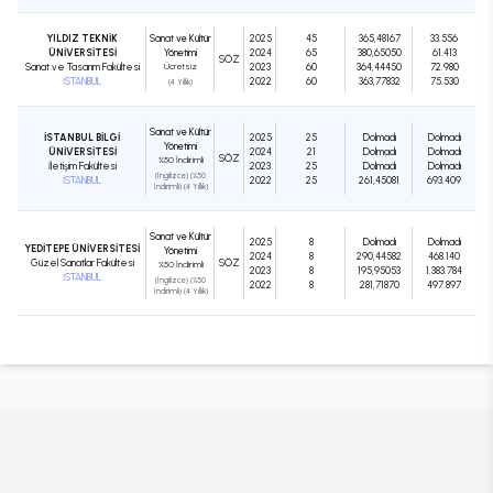
YILDIZ TEKNİK
Sanat ve Kültür
2025
45
365,48167
33.556
ÜNİVERSİTESİ
Yönetimi
2024
65
380,65050
61.413
SÖZ
Sanat ve Tasarım Fakültesi
Ücretsiz
2023
60
364,44450
72.980
İSTANBUL
2022
60
363,77832
75.530
(4 Yıllık)
Sanat ve Kültür
İSTANBUL BİLGİ
2025
25
Dolmadı
Dolmadı
Yönetimi
ÜNİVERSİTESİ
2024
21
Dolmadı
Dolmadı
SÖZ
%50 İndirimli
İletişim Fakültesi
2023
25
Dolmadı
Dolmadı
(İngilizce) (%50
İSTANBUL
2022
25
261,45081
693.409
İndirimli) (4 Yıllık)
Sanat ve Kültür
2025
8
Dolmadı
Dolmadı
YEDİTEPE ÜNİVERSİTESİ
Yönetimi
2024
8
290,44582
468.140
Güzel Sanatlar Fakültesi
SÖZ
%50 İndirimli
2023
8
195,95053
1.383.784
İSTANBUL
(İngilizce) (%50
2022
8
281,71870
497.897
İndirimli) (4 Yıllık)