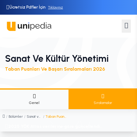
Ücretsiz Pdfler İçin
Tıklayınız
Sanat Ve Kültür Yönetimi
Taban Puanları Ve Başarı Sıralamaları 2026
Genel
Sıralamalar
/
Bölümler
/
Sanat ve Kültür Yönetimi
/
Taban Puanları ve Sıralamaları
2025 YÖK Atlas verilerine göre güncellendi.