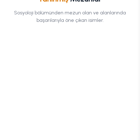
Mimar
Sinan
Teoman
Sosyoloji
bölümünden mezun olan ve alanlarında
Güzel
Sanatlar
Boğaziçi
başarılarıyla öne çıkan isimler.
Üniversitesi
Üniversitesi
İrem
Giray
Derici
Altınok
İstanbul
Pamukkale
Bilgi
Üniversitesi
Üniversitesi