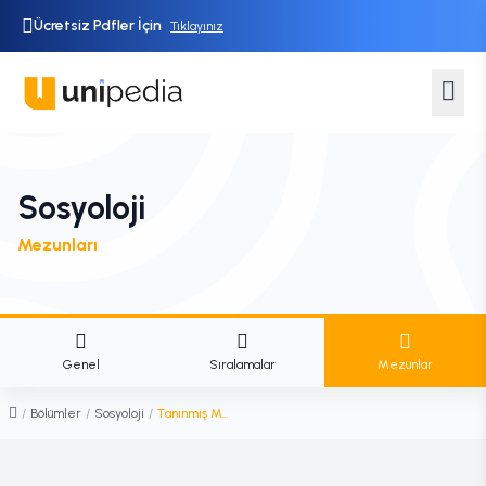
Ücretsiz Pdfler İçin
Tıklayınız
Sosyoloji
Mezunları
Genel
Sıralamalar
Mezunlar
/
Bölümler
/
Sosyoloji
/
Tanınmış Mezunlar