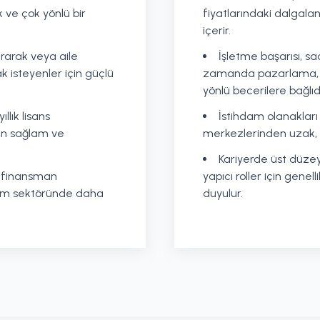
 ve çok yönlü bir
fiyatlarındaki dalgalan
içerir.
urarak veya aile
İşletme başarısı, sa
ak isteyenler için güçlü
zamanda pazarlama, fi
yönlü becerilere bağlıdı
llık lisans
İstihdam olanakları 
in sağlam ve
merkezlerinden uzak, k
Kariyerde üst düzey
 finansman
yapıcı roller için genell
arım sektöründe daha
duyulur.