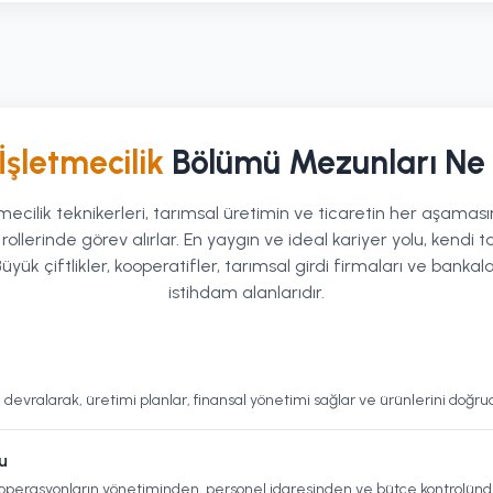
İşletmecilik
Bölümü Mezunları Ne 
mecilik teknikerleri, tarımsal üretimin ve ticaretin her aşamasın
llerinde görev alırlar. En yaygın ve ideal kariyer yolu, kendi t
üyük çiftlikler, kooperatifler, tarımsal girdi firmaları ve banka
istihdam alanlarıdır.
ni devralarak, üretimi planlar, finansal yönetimi sağlar ve ürünlerini doğr
u
k operasyonların yönetiminden, personel idaresinden ve bütçe kontrolünd