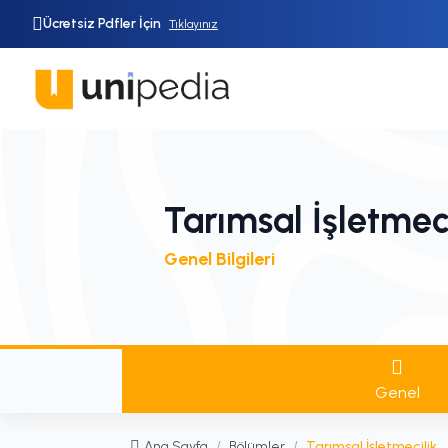
Ücretsiz Pdfler İçin
Tıklayınız
Tarımsal İşletmeci
Genel Bilgileri
Genel
Ana Sayfa
/
Bölümler
/
Tarımsal İşletmecilik