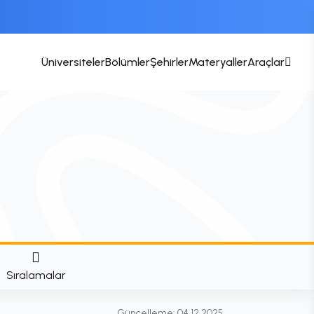
Üniversiteler
Bölümler
Şehirler
Materyaller
Araçlar
Sıralamalar
Güncelleme:
04.12.2025