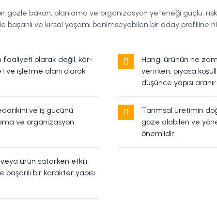
bir gözle bakan, planlama ve organizasyon yeteneği güçlü, risk 
inde başarılı ve kırsal yaşamı benimseyebilen bir aday profiline h
faaliyeti olarak değil, kâr-
Hangi ürünün ne zama
et ve işletme alanı olarak
verirken, piyasa koşull
düşünce yapısı aranır.
edarikini ve iş gücünü
Tarımsal üretimin doğas
nlama ve organizasyon
göze alabilen ve yöne
önemlidir.
veya ürün satarken etkili
de başarılı bir karakter yapısı