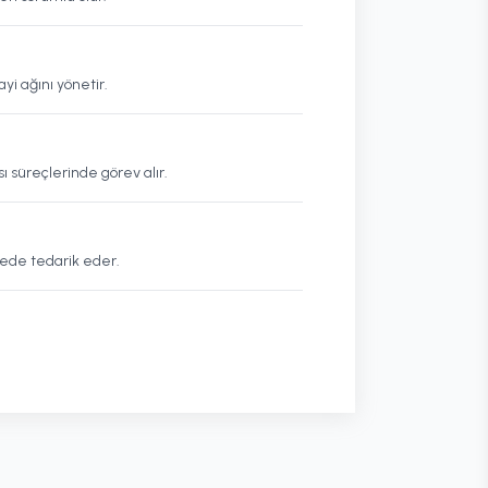
yi ağını yönetir.
ı süreçlerinde görev alır.
itede tedarik eder.