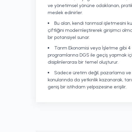
ve yönetimsel yönüne odaklanan, pratik
meslek edinirler.
Bu alan, kendi tarımsal işletmesini k
çiftliğini modernleştirerek girişimci olm
bir potansiyel sunar.
Tarım Ekonomisi veya İşletme gibi 4 yı
programlarına DGS ile geçiş yapmak iç
disiplinlerarası bir temel oluşturur.
Sadece üretim değil, pazarlama ve
konularında da yetkinlik kazanarak, t
geniş bir istihdam yelpazesine erişilir.