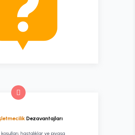
şletmecilik
Dezavantajları
koşulları, hastalıklar ve piyasa