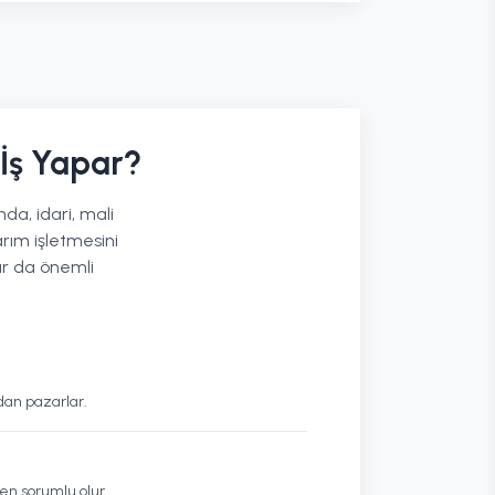
İş Yapar?
da, idari, mali
arım işletmesini
lar da önemli
udan pazarlar.
en sorumlu olur.