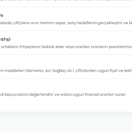
nı
rda, çiftçilere ürün tanıtımı yapar, satış hedeflerini gerçekleştirir ve ba
atış)
, ortakların ihtiyaçlarını tedarik eder veya üretilen ürünlerin pazarlanmas
 ham maddeleri (domates, süt, buğday vb.), çiftçilerden uygun fiyat ve kal
i
edi başvurularını değerlendirir ve onlara uygun finansal ürünleri sunar.