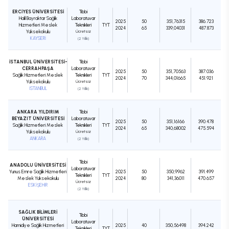
ERCİYES ÜNİVERSİTESİ
Tıbbi
Halil Bayraktar Sağlık
Laboratuvar
2025
50
351,76315
386.723
Hizmetleri Meslek
Teknikleri
TYT
2024
65
339,04031
487.873
Yüksekokulu
Ücretsiz
KAYSERİ
(2 Yıllık)
İSTANBUL ÜNİVERSİTESİ-
Tıbbi
CERRAHPAŞA
Laboratuvar
2025
50
351,70563
387.036
Sağlık Hizmetleri Meslek
Teknikleri
TYT
2024
70
344,01665
451.921
Yüksekokulu
Ücretsiz
İSTANBUL
(2 Yıllık)
ANKARA YILDIRIM
Tıbbi
BEYAZIT ÜNİVERSİTESİ
Laboratuvar
2025
50
351,16166
390.478
Sağlık Hizmetleri Meslek
Teknikleri
TYT
2024
65
340,68002
475.594
Yüksekokulu
Ücretsiz
ANKARA
(2 Yıllık)
Tıbbi
ANADOLU ÜNİVERSİTESİ
Laboratuvar
Yunus Emre Sağlık Hizmetleri
2025
50
350,9962
391.499
Teknikleri
TYT
Meslek Yüksekokulu
2024
80
341,36011
470.657
Ücretsiz
ESKİŞEHİR
(2 Yıllık)
SAĞLIK BİLİMLERİ
Tıbbi
ÜNİVERSİTESİ
Laboratuvar
Hamidiye Sağlık Hizmetleri
2025
40
350,56498
394.242
Teknikleri
TYT