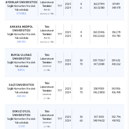
AYDINLAR ÜNİVERSİTESİ
Laboratuvar
2025
8
363,37394
319.891
Sağlık Hizmetleri Meslek
Teknikleri
TYT
2024
6
361,02580
348.478
Yüksekokulu
Burslu
İSTANBUL
(Burslu) (2 Yıllık)
ANKARA MEDİPOL
Tıbbi
ÜNİVERSİTESİ
Laboratuvar
2025
8
360,35436
336.278
Sağlık Hizmetleri Meslek
Teknikleri
TYT
2024
8
350,22602
410.780
Yüksekokulu
Burslu
ANKARA
(Burslu) (2 Yıllık)
BURSA ULUDAĞ
Tıbbi
ÜNİVERSİTESİ
Laboratuvar
2025
50
359,75567
339.652
Sağlık Hizmetleri Meslek
Teknikleri
TYT
2024
70
347,20081
430.262
Yüksekokulu
Ücretsiz
BURSA
(2 Yıllık)
Tıbbi
GAZİ ÜNİVERSİTESİ
Laboratuvar
Sağlık Hizmetleri Meslek
2025
50
358,99301
343.906
Teknikleri
TYT
Yüksekokulu
2024
70
346,25850
436.498
Ücretsiz
ANKARA
(2 Yıllık)
DOKUZ EYLÜL
Tıbbi
ÜNİVERSİTESİ
Laboratuvar
2025
50
357,4355
352.796
Sağlık Hizmetleri Meslek
Teknikleri
TYT
2024
60
348,94652
418.902
Yüksekokulu
Ücretsiz
İZMİR
(2 Yıllık)