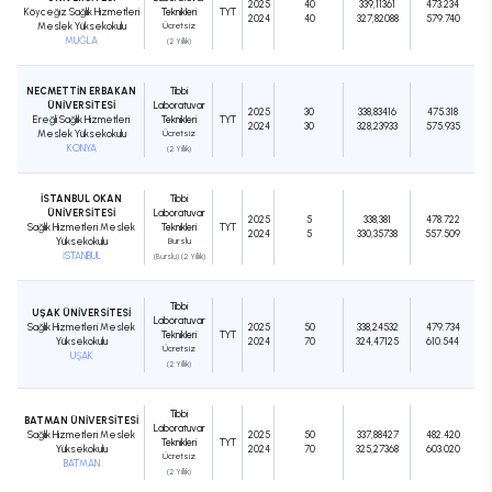
2025
40
339,11361
473.234
Köyceğiz Sağlık Hizmetleri
Teknikleri
TYT
2024
40
327,82088
579.740
Meslek Yüksekokulu
Ücretsiz
MUĞLA
(2 Yıllık)
NECMETTİN ERBAKAN
Tıbbi
ÜNİVERSİTESİ
Laboratuvar
2025
30
338,83416
475.318
Ereğli Sağlık Hizmetleri
Teknikleri
TYT
2024
30
328,23933
575.935
Meslek Yüksekokulu
Ücretsiz
KONYA
(2 Yıllık)
İSTANBUL OKAN
Tıbbi
ÜNİVERSİTESİ
Laboratuvar
2025
5
338,381
478.722
Sağlık Hizmetleri Meslek
Teknikleri
TYT
2024
5
330,35738
557.509
Yüksekokulu
Burslu
İSTANBUL
(Burslu) (2 Yıllık)
Tıbbi
UŞAK ÜNİVERSİTESİ
Laboratuvar
Sağlık Hizmetleri Meslek
2025
50
338,24532
479.734
Teknikleri
TYT
Yüksekokulu
2024
70
324,47125
610.544
Ücretsiz
UŞAK
(2 Yıllık)
Tıbbi
BATMAN ÜNİVERSİTESİ
Laboratuvar
Sağlık Hizmetleri Meslek
2025
50
337,88427
482.420
Teknikleri
TYT
Yüksekokulu
2024
70
325,27368
603.020
Ücretsiz
BATMAN
(2 Yıllık)