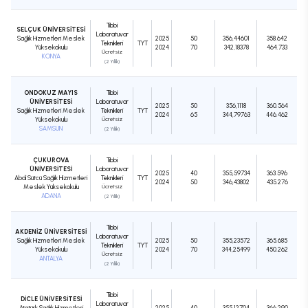
Tıbbi
SELÇUK ÜNİVERSİTESİ
Laboratuvar
Sağlık Hizmetleri Meslek
2025
50
356,44601
358.642
Teknikleri
TYT
Yüksekokulu
2024
70
342,18378
464.733
Ücretsiz
KONYA
(2 Yıllık)
ONDOKUZ MAYIS
Tıbbi
ÜNİVERSİTESİ
Laboratuvar
2025
50
356,1118
360.564
Sağlık Hizmetleri Meslek
Teknikleri
TYT
2024
65
344,79763
446.462
Yüksekokulu
Ücretsiz
SAMSUN
(2 Yıllık)
ÇUKUROVA
Tıbbi
ÜNİVERSİTESİ
Laboratuvar
2025
40
355,59734
363.596
Abdi Sütcü Sağlık Hizmetleri
Teknikleri
TYT
2024
50
346,43802
435.276
Meslek Yüksekokulu
Ücretsiz
ADANA
(2 Yıllık)
Tıbbi
AKDENİZ ÜNİVERSİTESİ
Laboratuvar
Sağlık Hizmetleri Meslek
2025
50
355,23572
365.685
Teknikleri
TYT
Yüksekokulu
2024
70
344,25499
450.262
Ücretsiz
ANTALYA
(2 Yıllık)
Tıbbi
DİCLE ÜNİVERSİTESİ
Laboratuvar
Atatürk Sağlık Hizmetleri
2025
40
355,12704
366.290