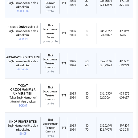
2025
30
336,86824
490.100
Sağlık Hizmetleri Meslek
Teknikleri
TYT
2024
30
323,40294
620.885
Yüksekokulu
Ücretsiz
MALATYA
(2 Yıllık)
Tıbbi
TOROS ÜNİVERSİTESİ
Laboratuvar
Sağlık Hizmetleri Meslek
2025
10
336,74129
491.069
Teknikleri
TYT
Yüksekokulu
2024
10
328,54897
573.211
Burslu
MERSİN
(Burslu) (2 Yıllık)
Tıbbi
AKSARAY ÜNİVERSİTESİ
Laboratuvar
Sağlık Hizmetleri Meslek
2025
50
336,67507
491.552
Teknikleri
TYT
Yüksekokulu
2024
60
325,79261
598.293
Ücretsiz
AKSARAY
(2 Yıllık)
TOKAT
Tıbbi
GAZİOSMANPAŞA
Laboratuvar
ÜNİVERSİTESİ
2025
50
336,15509
495.575
Teknikleri
TYT
Tokat Sağlık Hizmetleri
2024
50
325,20611
603.637
Ücretsiz
Meslek Yüksekokulu
(2 Yıllık)
TOKAT
Tıbbi
SİNOP ÜNİVERSİTESİ
Laboratuvar
Sağlık Hizmetleri Meslek
2025
50
335,92791
497.329
Teknikleri
TYT
Yüksekokulu
2024
70
322,79071
626.651
Ücretsiz
SİNOP
(2 Yıllık)