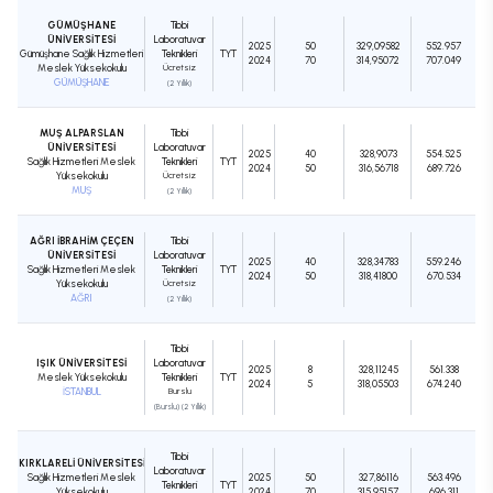
GÜMÜŞHANE
Tıbbi
ÜNİVERSİTESİ
Laboratuvar
2025
50
329,09582
552.957
Gümüşhane Sağlık Hizmetleri
Teknikleri
TYT
2024
70
314,95072
707.049
Meslek Yüksekokulu
Ücretsiz
GÜMÜŞHANE
(2 Yıllık)
MUŞ ALPARSLAN
Tıbbi
ÜNİVERSİTESİ
Laboratuvar
2025
40
328,9073
554.525
Sağlık Hizmetleri Meslek
Teknikleri
TYT
2024
50
316,56718
689.726
Yüksekokulu
Ücretsiz
MUŞ
(2 Yıllık)
AĞRI İBRAHİM ÇEÇEN
Tıbbi
ÜNİVERSİTESİ
Laboratuvar
2025
40
328,34783
559.246
Sağlık Hizmetleri Meslek
Teknikleri
TYT
2024
50
318,41800
670.534
Yüksekokulu
Ücretsiz
AĞRI
(2 Yıllık)
Tıbbi
IŞIK ÜNİVERSİTESİ
Laboratuvar
2025
8
328,11245
561.338
Meslek Yüksekokulu
Teknikleri
TYT
2024
5
318,05503
674.240
İSTANBUL
Burslu
(Burslu) (2 Yıllık)
Tıbbi
KIRKLARELİ ÜNİVERSİTESİ
Laboratuvar
Sağlık Hizmetleri Meslek
2025
50
327,86116
563.496
Teknikleri
TYT
Yüksekokulu
2024
70
315,95157
696.311