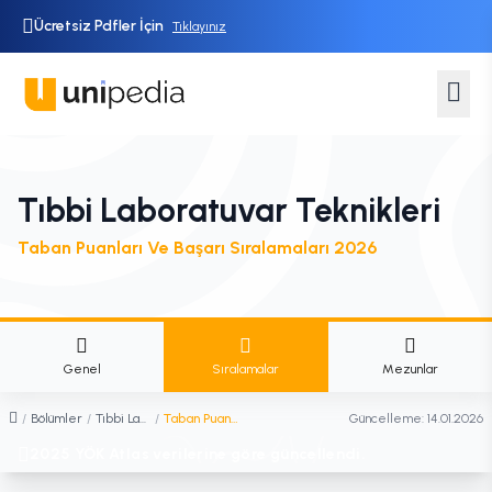
Ücretsiz Pdfler İçin
Tıklayınız
Tıbbi Laboratuvar Teknikleri
Taban Puanları Ve Başarı Sıralamaları 2026
Genel
Sıralamalar
Mezunlar
/
Bölümler
/
Tıbbi Laboratuvar Teknikleri
/
Taban Puanları ve Sıralamaları
Güncelleme:
14.01.2026
2025 YÖK Atlas verilerine göre güncellendi.