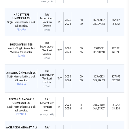
Adına) (2 Yıllık)
HACETTEPE
Tıbbi
ÜNİVERSİTESİ
Laboratuvar
2025
50
377,17307
252.836
Sağlık Hizmetleri Meslek
Teknikleri
TYT
2024
70
367,99758
313.312
Yüksekokulu
Ücretsiz
ANKARA
(2 Yıllık)
Tıbbi
EGE ÜNİVERSİTESİ
Laboratuvar
Atatürk Sağlık Hizmetleri
2025
50
368,15591
295.221
Teknikleri
TYT
Meslek Yüksekokulu
2024
65
357,38768
368.218
Ücretsiz
İZMİR
(2 Yıllık)
Tıbbi
ANKARA ÜNİVERSİTESİ
Laboratuvar
Sağlık Hizmetleri Meslek
2025
50
365,65153
307.892
Teknikleri
TYT
Yüksekokulu
2024
60
354,78659
382.991
Ücretsiz
ANKARA
(2 Yıllık)
BEZM-İ ÂLEM VAKIF
Tıbbi
ÜNİVERSİTESİ
Laboratuvar
2025
5
365,04688
311.013
Sağlık Hizmetleri Meslek
Teknikleri
TYT
2024
4
364,21567
331.834
Yüksekokulu
Burslu
İSTANBUL
(Burslu) (2 Yıllık)
ACIBADEM MEHMET ALİ
Tıbbi