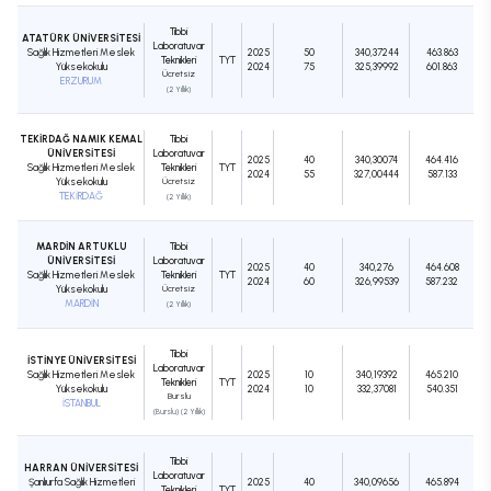
Tıbbi
ATATÜRK ÜNİVERSİTESİ
Laboratuvar
Sağlık Hizmetleri Meslek
2025
50
340,37244
463.863
Teknikleri
TYT
Yüksekokulu
2024
75
325,39992
601.863
Ücretsiz
ERZURUM
(2 Yıllık)
TEKİRDAĞ NAMIK KEMAL
Tıbbi
ÜNİVERSİTESİ
Laboratuvar
2025
40
340,30074
464.416
Sağlık Hizmetleri Meslek
Teknikleri
TYT
2024
55
327,00444
587.133
Yüksekokulu
Ücretsiz
TEKİRDAĞ
(2 Yıllık)
MARDİN ARTUKLU
Tıbbi
ÜNİVERSİTESİ
Laboratuvar
2025
40
340,276
464.608
Sağlık Hizmetleri Meslek
Teknikleri
TYT
2024
60
326,99539
587.232
Yüksekokulu
Ücretsiz
MARDİN
(2 Yıllık)
Tıbbi
İSTİNYE ÜNİVERSİTESİ
Laboratuvar
Sağlık Hizmetleri Meslek
2025
10
340,19392
465.210
Teknikleri
TYT
Yüksekokulu
2024
10
332,37081
540.351
Burslu
İSTANBUL
(Burslu) (2 Yıllık)
Tıbbi
HARRAN ÜNİVERSİTESİ
Laboratuvar
Şanlıurfa Sağlık Hizmetleri
2025
40
340,09656
465.894
Teknikleri
TYT