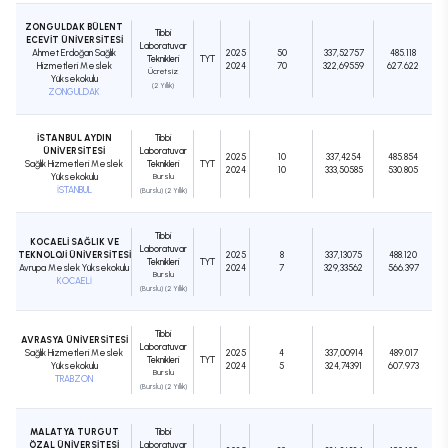
ZONGULDAK BÜLENT
Tıbbi
ECEVİT ÜNİVERSİTESİ
Laboratuvar
Ahmet Erdoğan Sağlık
2025
50
337,52757
485.118
Teknikleri
TYT
Hizmetleri Meslek
2024
70
322,69559
627.622
Ücretsiz
Yüksekokulu
(2 Yıllık)
ZONGULDAK
İSTANBUL AYDIN
Tıbbi
ÜNİVERSİTESİ
Laboratuvar
2025
10
337,4254
485.854
Sağlık Hizmetleri Meslek
Teknikleri
TYT
2024
10
333,50585
530.805
Yüksekokulu
Burslu
İSTANBUL
(Burslu) (2 Yıllık)
Tıbbi
KOCAELİ SAĞLIK VE
Laboratuvar
TEKNOLOJİ ÜNİVERSİTESİ
2025
8
337,13075
488.120
Teknikleri
TYT
Avrupa Meslek Yüksekokulu
2024
7
329,33562
566.397
Burslu
KOCAELİ
(Burslu) (2 Yıllık)
Tıbbi
AVRASYA ÜNİVERSİTESİ
Laboratuvar
Sağlık Hizmetleri Meslek
2025
4
337,00914
489.017
Teknikleri
TYT
Yüksekokulu
2024
5
324,74391
607.973
Burslu
TRABZON
(Burslu) (2 Yıllık)
MALATYA TURGUT
Tıbbi
ÖZAL ÜNİVERSİTESİ
Laboratuvar