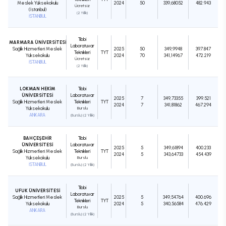
Meslek Yüksekokulu
2024
50
339,68052
482.943
Ücretsiz
(İstanbul)
(2 Yıllık)
İSTANBUL
Tıbbi
MARMARA ÜNİVERSİTESİ
Laboratuvar
Sağlık Hizmetleri Meslek
2025
50
349,9948
397.847
Teknikleri
TYT
Yüksekokulu
2024
70
341,14967
472.219
Ücretsiz
İSTANBUL
(2 Yıllık)
LOKMAN HEKİM
Tıbbi
ÜNİVERSİTESİ
Laboratuvar
2025
7
349,73355
399.521
Sağlık Hizmetleri Meslek
Teknikleri
TYT
2024
7
341,81862
467.294
Yüksekokulu
Burslu
ANKARA
(Burslu) (2 Yıllık)
BAHÇEŞEHİR
Tıbbi
ÜNİVERSİTESİ
Laboratuvar
2025
5
349,61894
400.233
Sağlık Hizmetleri Meslek
Teknikleri
TYT
2024
5
343,64733
454.439
Yüksekokulu
Burslu
İSTANBUL
(Burslu) (2 Yıllık)
Tıbbi
UFUK ÜNİVERSİTESİ
Laboratuvar
Sağlık Hizmetleri Meslek
2025
5
349,54764
400.696
Teknikleri
TYT
Yüksekokulu
2024
5
340,56584
476.429
Burslu
ANKARA
(Burslu) (2 Yıllık)