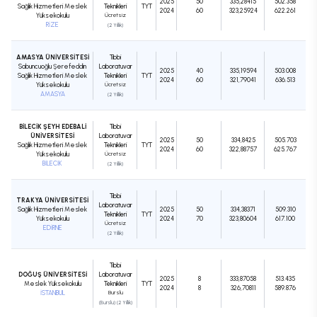
2025
50
335,28415
502.358
Sağlık Hizmetleri Meslek
Teknikleri
TYT
2024
60
323,25924
622.261
Yüksekokulu
Ücretsiz
RİZE
(2 Yıllık)
AMASYA ÜNİVERSİTESİ
Tıbbi
Sabuncuoğlu Şerefeddin
Laboratuvar
2025
40
335,19594
503.008
Sağlık Hizmetleri Meslek
Teknikleri
TYT
2024
60
321,79041
636.513
Yüksekokulu
Ücretsiz
AMASYA
(2 Yıllık)
BİLECİK ŞEYH EDEBALİ
Tıbbi
ÜNİVERSİTESİ
Laboratuvar
2025
50
334,8425
505.703
Sağlık Hizmetleri Meslek
Teknikleri
TYT
2024
60
322,88757
625.767
Yüksekokulu
Ücretsiz
BİLECİK
(2 Yıllık)
Tıbbi
TRAKYA ÜNİVERSİTESİ
Laboratuvar
Sağlık Hizmetleri Meslek
2025
50
334,38371
509.310
Teknikleri
TYT
Yüksekokulu
2024
70
323,80604
617.100
Ücretsiz
EDİRNE
(2 Yıllık)
Tıbbi
DOĞUŞ ÜNİVERSİTESİ
Laboratuvar
2025
8
333,87058
513.435
Meslek Yüksekokulu
Teknikleri
TYT
2024
8
326,70811
589.876
İSTANBUL
Burslu
(Burslu) (2 Yıllık)