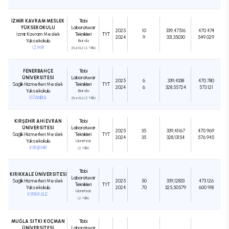
İZMİR KAVRAM MESLEK
Tıbbi
YÜKSEKOKULU
Laboratuvar
2025
10
339,47516
470.474
İzmir Kavram Meslek
Teknikleri
TYT
2024
9
331,35030
549.029
Yüksekokulu
Burslu
İZMİR
(Burslu) (2 Yıllık)
FENERBAHÇE
Tıbbi
ÜNİVERSİTESİ
Laboratuvar
2025
6
339,4338
470.780
Sağlık Hizmetleri Meslek
Teknikleri
TYT
2024
6
328,55724
573.121
Yüksekokulu
Burslu
İSTANBUL
(Burslu) (2 Yıllık)
KIRŞEHİR AHİ EVRAN
Tıbbi
ÜNİVERSİTESİ
Laboratuvar
2025
35
339,41167
470.969
Sağlık Hizmetleri Meslek
Teknikleri
TYT
2024
35
328,13154
576.945
Yüksekokulu
Ücretsiz
KIRŞEHİR
(2 Yıllık)
Tıbbi
KIRIKKALE ÜNİVERSİTESİ
Laboratuvar
Sağlık Hizmetleri Meslek
2025
50
339,12833
473.126
Teknikleri
TYT
Yüksekokulu
2024
70
325,50579
600.918
Ücretsiz
KIRIKKALE
(2 Yıllık)
MUĞLA SITKI KOÇMAN
Tıbbi
ÜNİVERSİTESİ
Laboratuvar