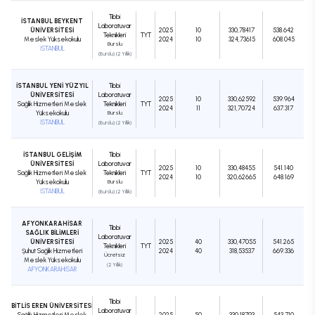
Tıbbi
İSTANBUL BEYKENT
Laboratuvar
ÜNİVERSİTESİ
2025
10
330,78417
538.642
Teknikleri
TYT
Meslek Yüksekokulu
2024
10
324,73615
608.045
Burslu
İSTANBUL
(Burslu) (2 Yıllık)
İSTANBUL YENİ YÜZYIL
Tıbbi
ÜNİVERSİTESİ
Laboratuvar
2025
10
330,62592
539.964
Sağlık Hizmetleri Meslek
Teknikleri
TYT
2024
11
321,70724
637.317
Yüksekokulu
Burslu
İSTANBUL
(Burslu) (2 Yıllık)
İSTANBUL GELİŞİM
Tıbbi
ÜNİVERSİTESİ
Laboratuvar
2025
10
330,48455
541.140
Sağlık Hizmetleri Meslek
Teknikleri
TYT
2024
10
320,62665
648.169
Yüksekokulu
Burslu
İSTANBUL
(Burslu) (2 Yıllık)
AFYONKARAHİSAR
Tıbbi
SAĞLIK BİLİMLERİ
Laboratuvar
ÜNİVERSİTESİ
2025
40
330,47055
541.265
Teknikleri
TYT
Şuhut Sağlık Hizmetleri
2024
40
318,53537
669.336
Ücretsiz
Meslek Yüksekokulu
(2 Yıllık)
AFYONKARAHİSAR
Tıbbi
BİTLİS EREN ÜNİVERSİTESİ
Laboratuvar
Sağlık Hizmetleri Meslek
2025
50
330,18793
543.710