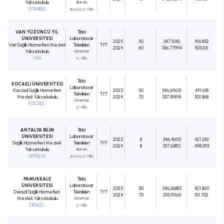
Yüksekokulu
Burslu
İSTANBUL
(Burslu) (2 Yıllık)
VAN YÜZÜNCÜ YIL
Tıbbi
ÜNİVERSİTESİ
Laboratuvar
2025
50
347,1042
416.852
Van Sağlık Hizmetleri Meslek
Teknikleri
TYT
2024
60
336,77994
505.011
Yüksekokulu
Ücretsiz
VAN
(2 Yıllık)
Tıbbi
KOCAELİ ÜNİVERSİTESİ
Laboratuvar
Kocaeli Sağlık Hizmetleri
2025
50
346,69651
419.618
Teknikleri
TYT
Meslek Yüksekokulu
2024
70
337,18494
501.868
Ücretsiz
KOCAELİ
(2 Yıllık)
ANTALYA BİLİM
Tıbbi
ÜNİVERSİTESİ
Laboratuvar
2025
8
346,4605
421.283
Sağlık Hizmetleri Meslek
Teknikleri
TYT
2024
8
337,63812
498.393
Yüksekokulu
Burslu
ANTALYA
(Burslu) (2 Yıllık)
PAMUKKALE
Tıbbi
ÜNİVERSİTESİ
Laboratuvar
2025
50
346,36885
421.869
Denizli Sağlık Hizmetleri
Teknikleri
TYT
2024
70
335,91160
511.702
Meslek Yüksekokulu
Ücretsiz
DENİZLİ
(2 Yıllık)