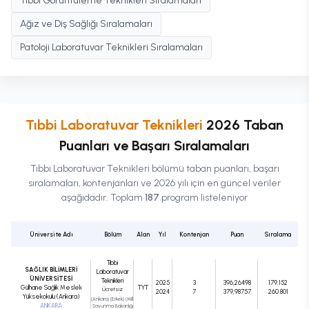
Tıbbi Görüntüleme Teknikleri Sıralamaları
Ağız ve Diş Sağlığı Sıralamaları
Patoloji Laboratuvar Teknikleri Sıralamaları
Tıbbi Laboratuvar Teknikleri
2026 Taban
Puanları ve Başarı Sıralamaları
Tıbbi Laboratuvar Teknikleri
bölümü taban puanları, başarı
sıralamaları, kontenjanları ve 2026 yılı için en güncel veriler
aşağıdadır. Toplam
187
program listeleniyor
Üniversite Adı
Bölüm
Alan
Yıl
Kontenjan
Puan
Sıralama
Tıbbi
SAĞLIK BİLİMLERİ
Laboratuvar
ÜNİVERSİTESİ
Teknikleri
2025
3
396,26498
179.152
Gülhane Sağlık Meslek
TYT
Ücretsiz
2024
7
379,98757
260.801
Yüksekokulu (Ankara)
(Ankara) (Erkek) (Milli
ANKARA
Savunma Bakanlığı