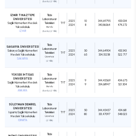
(Burslu) (2 Yıllık)
İZMİR TINAZTEPE
Tıbbi
ÜNİVERSİTESİ
Laboratuvar
2025
10
344,69795
433.034
Sağlık Hizmetleri Meslek
Teknikleri
TYT
2024
8
340,86364
474.272
Yüksekokulu
Burslu
İZMİR
(Burslu) (2 Yıllık)
Tıbbi
SAKARYA ÜNİVERSİTESİ
Laboratuvar
Sakarya Sağlık Hizmetleri
2025
50
344,64904
433.343
Teknikleri
TYT
Meslek Yüksekokulu
2024
65
334,51258
522.717
Ücretsiz
SAKARYA
(2 Yıllık)
YÜKSEK İHTİSAS
Tıbbi
ÜNİVERSİTESİ
Laboratuvar
2025
9
344,45569
434.675
Sağlık Hizmetleri Meslek
Teknikleri
TYT
2024
9
334,68947
521.304
Yüksekokulu
Burslu
ANKARA
(Burslu) (2 Yıllık)
SÜLEYMAN DEMİREL
Tıbbi
ÜNİVERSİTESİ
Laboratuvar
2025
50
344,45457
434.681
Isparta Sağlık Hizmetleri
Teknikleri
TYT
2024
80
331,47097
548.023
Meslek Yüksekokulu
Ücretsiz
ISPARTA
(2 Yıllık)
Tıbbi
İNÖNÜ ÜNİVERSİTESİ