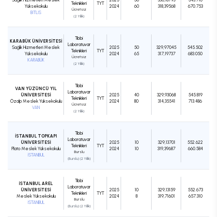
Teknikleri
TYT
Yüksekokulu
2024
60
318,39568
670.753
Ücretsiz
BİTLİS
(2 Yıllık)
Tıbbi
KARABÜK ÜNİVERSİTESİ
Laboratuvar
Sağlık Hizmetleri Meslek
2025
50
329,97045
545.502
Teknikleri
TYT
Yüksekokulu
2024
65
317,19737
683.050
Ücretsiz
KARABÜK
(2 Yıllık)
Tıbbi
VAN YÜZÜNCÜ YIL
Laboratuvar
ÜNİVERSİTESİ
2025
40
329,93068
545.819
Teknikleri
TYT
Özalp Meslek Yüksekokulu
2024
80
314,35541
713.486
Ücretsiz
VAN
(2 Yıllık)
Tıbbi
İSTANBUL TOPKAPI
Laboratuvar
ÜNİVERSİTESİ
2025
10
329,13701
552.622
Teknikleri
TYT
Plato Meslek Yüksekokulu
2024
10
319,39687
660.584
Burslu
İSTANBUL
(Burslu) (2 Yıllık)
Tıbbi
İSTANBUL AREL
Laboratuvar
ÜNİVERSİTESİ
2025
10
329,13159
552.673
Teknikleri
TYT
Meslek Yüksekokulu
2024
8
319,71601
657.310
Burslu
İSTANBUL
(Burslu) (2 Yıllık)