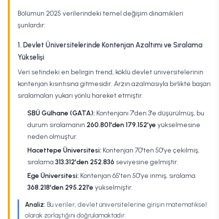
Bölümün 2025 verilerindeki temel değişim dinamikleri
şunlardır:
1. Devlet Üniversitelerinde Kontenjan Azaltımı ve Sıralama
Yükselişi
Veri setindeki en belirgin trend, köklü devlet üniversitelerinin
kontenjan kısıntısına gitmesidir. Arzın azalmasıyla birlikte başarı
sıralamaları yukarı yönlü hareket etmiştir.
SBÜ Gülhane (GATA):
Kontenjanı 7'den 3'e düşürülmüş, bu
durum sıralamanın
260.801'den 179.152'ye
yükselmesine
neden olmuştur.
Hacettepe Üniversitesi:
Kontenjan 70'ten 50'ye çekilmiş,
sıralama
313.312'den 252.836
seviyesine gelmiştir.
Ege Üniversitesi:
Kontenjan 65'ten 50'ye inmiş, sıralama
368.218'den 295.221'e
yükselmiştir.
Analiz:
Bu veriler, devlet üniversitelerine girişin matematiksel
olarak zorlaştığını doğrulamaktadır.