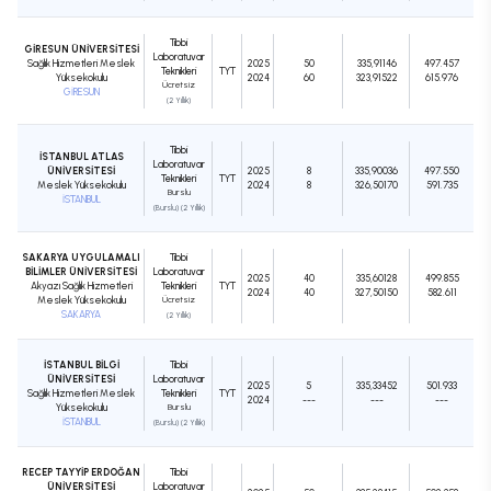
Tıbbi
GİRESUN ÜNİVERSİTESİ
Laboratuvar
Sağlık Hizmetleri Meslek
2025
50
335,91146
497.457
Teknikleri
TYT
Yüksekokulu
2024
60
323,91522
615.976
Ücretsiz
GİRESUN
(2 Yıllık)
Tıbbi
İSTANBUL ATLAS
Laboratuvar
ÜNİVERSİTESİ
2025
8
335,90036
497.550
Teknikleri
TYT
Meslek Yüksekokulu
2024
8
326,50170
591.735
Burslu
İSTANBUL
(Burslu) (2 Yıllık)
SAKARYA UYGULAMALI
Tıbbi
BİLİMLER ÜNİVERSİTESİ
Laboratuvar
2025
40
335,60128
499.855
Akyazı Sağlık Hizmetleri
Teknikleri
TYT
2024
40
327,50150
582.611
Meslek Yüksekokulu
Ücretsiz
SAKARYA
(2 Yıllık)
İSTANBUL BİLGİ
Tıbbi
ÜNİVERSİTESİ
Laboratuvar
2025
5
335,33452
501.933
Sağlık Hizmetleri Meslek
Teknikleri
TYT
2024
---
---
---
Yüksekokulu
Burslu
İSTANBUL
(Burslu) (2 Yıllık)
RECEP TAYYİP ERDOĞAN
Tıbbi
ÜNİVERSİTESİ
Laboratuvar