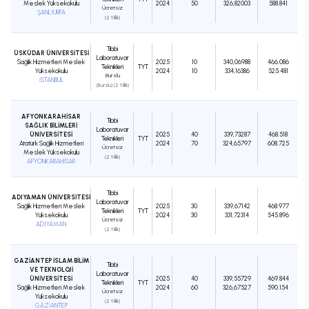
Meslek Yüksekokulu
2024
50
326,82003
588.841
Ücretsiz
ŞANLIURFA
(2 Yıllık)
Tıbbi
ÜSKÜDAR ÜNİVERSİTESİ
Laboratuvar
Sağlık Hizmetleri Meslek
2025
10
340,06988
466.086
Teknikleri
TYT
Yüksekokulu
2024
10
334,16386
525.481
Burslu
İSTANBUL
(Burslu) (2 Yıllık)
AFYONKARAHİSAR
Tıbbi
SAĞLIK BİLİMLERİ
Laboratuvar
ÜNİVERSİTESİ
2025
40
339,73287
468.518
Teknikleri
TYT
Atatürk Sağlık Hizmetleri
2024
70
324,65797
608.725
Ücretsiz
Meslek Yüksekokulu
(2 Yıllık)
AFYONKARAHİSAR
Tıbbi
ADIYAMAN ÜNİVERSİTESİ
Laboratuvar
Sağlık Hizmetleri Meslek
2025
30
339,67142
468.977
Teknikleri
TYT
Yüksekokulu
2024
30
331,72314
545.896
Ücretsiz
ADIYAMAN
(2 Yıllık)
GAZİANTEP İSLAM BİLİM
Tıbbi
VE TEKNOLOJİ
Laboratuvar
ÜNİVERSİTESİ
2025
40
339,55729
469.844
Teknikleri
TYT
Sağlık Hizmetleri Meslek
2024
60
326,67527
590.154
Ücretsiz
Yüksekokulu
(2 Yıllık)
GAZİANTEP