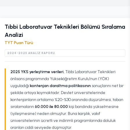
Tıbbi Laboratuvar Teknikleri
Bölümü Sıralama
Analizi
TYT
Puan Türü
2024-2025
ANALIZ RAPORU
2025 YKS yerleştirme verileri
, Tıbbi Laboratuvar Teknikleri
önlisans programında Yükseköğretim Kurulu'nun (YÖK)
uyguladığı
kontenjan daraltma politikasının
sonuçlarını net bir
şekilde ortaya koymaktadır. Devlet üniversitelerinde
kontenjanların ortalama %20-%30 oranında düşürülmesi, taban
sıralamaların
60.000 ile 80.000
kişi bandında yükselmesine
(iyileşmesine) neden olmuştur. Buna karşılık, vakıf
üniversitelerinin ücretli ve indirimli programlarında doluluk
oranları ciddi seviyede düşmüştür.