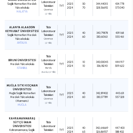
Laboratuvar
Sağlık Hizmetleri Meslek
2025
50
344,44015
434.778
Teknikleri
TYT
Yüksekokulu
2024
70
328,56692
573.040
Ücretsiz
MALATYA
(2 Yıllık)
ALANYA ALAADDİN
Tıbbi
KEYKUBAT ÜNİVERSİTESİ
Laboratuvar
2025
40
343,79878
439.168
Sağlık Hizmetleri Meslek
Teknikleri
TYT
2024
60
330,60163
555.461
Yüksekokulu
Ücretsiz
ANTALYA
(2 Yıllık)
Tıbbi
BİRUNİ ÜNİVERSİTESİ
Laboratuvar
2025
10
343,00045
444.917
Meslek Yüksekokulu
Teknikleri
TYT
2024
10
336,18243
509.622
İSTANBUL
Burslu
(Burslu) (2 Yıllık)
MUĞLA SITKI KOÇMAN
Tıbbi
ÜNİVERSİTESİ
Laboratuvar
Muğla Sağlık Hizmetleri
2025
40
342,89402
445.631
Teknikleri
TYT
Meslek Yüksekokulu
2024
60
330,37789
557.328
Ücretsiz
(Marmaris)
(2 Yıllık)
MUĞLA
KAHRAMANMARAŞ
SÜTÇÜ İMAM
Tıbbi
ÜNİVERSİTESİ
Laboratuvar
2025
40
342,64669
447.403
Kahramanmaraş Sağlık
Teknikleri
TYT
2024
65
326,86937
588.402