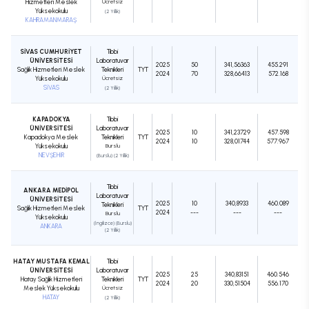
Hizmetleri Meslek
Ücretsiz
Yüksekokulu
(2 Yıllık)
KAHRAMANMARAŞ
SİVAS CUMHURİYET
Tıbbi
ÜNİVERSİTESİ
Laboratuvar
2025
50
341,56363
455.291
Sağlık Hizmetleri Meslek
Teknikleri
TYT
2024
70
328,66413
572.168
Yüksekokulu
Ücretsiz
SİVAS
(2 Yıllık)
KAPADOKYA
Tıbbi
ÜNİVERSİTESİ
Laboratuvar
2025
10
341,23729
457.598
Kapadokya Meslek
Teknikleri
TYT
2024
10
328,01744
577.967
Yüksekokulu
Burslu
NEVŞEHİR
(Burslu) (2 Yıllık)
Tıbbi
ANKARA MEDİPOL
Laboratuvar
ÜNİVERSİTESİ
2025
10
340,8933
460.089
Teknikleri
Sağlık Hizmetleri Meslek
TYT
2024
---
---
---
Burslu
Yüksekokulu
(İngilizce) (Burslu)
ANKARA
(2 Yıllık)
HATAY MUSTAFA KEMAL
Tıbbi
ÜNİVERSİTESİ
Laboratuvar
2025
25
340,83151
460.546
Hatay Sağlık Hizmetleri
Teknikleri
TYT
2024
20
330,51504
556.170
Meslek Yüksekokulu
Ücretsiz
HATAY
(2 Yıllık)