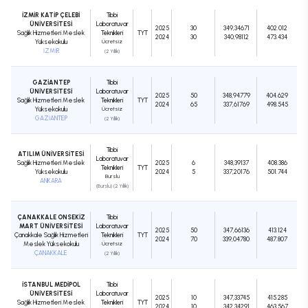
İZMİR KATİP ÇELEBİ
Tıbbi
ÜNİVERSİTESİ
Laboratuvar
2025
30
349,34671
402.012
Sağlık Hizmetleri Meslek
Teknikleri
TYT
2024
30
340,98112
473.434
Yüksekokulu
Ücretsiz
İZMİR
(2 Yıllık)
GAZİANTEP
Tıbbi
ÜNİVERSİTESİ
Laboratuvar
2025
50
348,94779
404.629
Sağlık Hizmetleri Meslek
Teknikleri
TYT
2024
65
337,61769
498.545
Yüksekokulu
Ücretsiz
GAZİANTEP
(2 Yıllık)
Tıbbi
ATILIM ÜNİVERSİTESİ
Laboratuvar
Sağlık Hizmetleri Meslek
2025
6
348,39137
408.386
Teknikleri
TYT
Yüksekokulu
2024
5
337,20176
501.744
Burslu
ANKARA
(Burslu) (2 Yıllık)
ÇANAKKALE ONSEKİZ
Tıbbi
MART ÜNİVERSİTESİ
Laboratuvar
2025
50
347,66136
413.124
Çanakkale Sağlık Hizmetleri
Teknikleri
TYT
2024
70
339,04780
487.807
Meslek Yüksekokulu
Ücretsiz
ÇANAKKALE
(2 Yıllık)
İSTANBUL MEDİPOL
Tıbbi
ÜNİVERSİTESİ
Laboratuvar
2025
10
347,33745
415.285
Sağlık Hizmetleri Meslek
Teknikleri
TYT
2024
10
342,34291
463.567