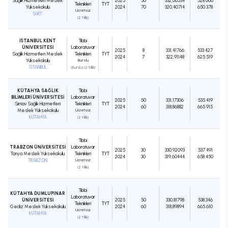
Sağlık Hizmetleri Meslek
2025
50
332,06534
528.006
Teknikleri
TYT
Yüksekokulu
2024
70
320,40714
650.378
Ücretsiz
SİİRT
(2 Yıllık)
İSTANBUL KENT
Tıbbi
ÜNİVERSİTESİ
Laboratuvar
2025
8
331,41766
533.427
Sağlık Hizmetleri Meslek
Teknikleri
TYT
2024
7
322,91148
625.519
Yüksekokulu
Burslu
İSTANBUL
(Burslu) (2 Yıllık)
KÜTAHYA SAĞLIK
Tıbbi
BİLİMLERİ ÜNİVERSİTESİ
Laboratuvar
2025
50
331,17306
535.419
Simav Sağlık Hizmetleri
Teknikleri
TYT
2024
60
318,86882
665.915
Meslek Yüksekokulu
Ücretsiz
KÜTAHYA
(2 Yıllık)
Tıbbi
TRABZON ÜNİVERSİTESİ
Laboratuvar
2025
30
330,92093
537.491
Tonya Meslek Yüksekokulu
Teknikleri
TYT
2024
30
319,60444
658.450
TRABZON
Ücretsiz
(2 Yıllık)
Tıbbi
KÜTAHYA DUMLUPINAR
Laboratuvar
ÜNİVERSİTESİ
2025
50
330,81798
538.346
Teknikleri
TYT
Gediz Meslek Yüksekokulu
2024
60
318,89894
665.610
Ücretsiz
KÜTAHYA
(2 Yıllık)