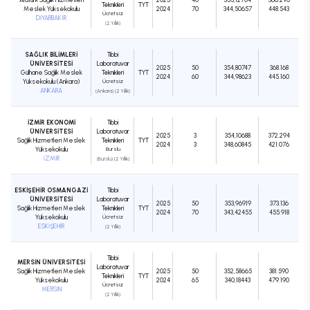
Teknikleri
TYT
Meslek Yüksekokulu
2024
70
344,50657
448.543
Ücretsiz
DİYARBAKIR
(2 Yıllık)
SAĞLIK BİLİMLERİ
Tıbbi
ÜNİVERSİTESİ
Laboratuvar
2025
50
354,80747
368.168
Gülhane Sağlık Meslek
Teknikleri
TYT
2024
60
344,98623
445.160
Yüksekokulu (Ankara)
Ücretsiz
ANKARA
(Ankara) (2 Yıllık)
İZMİR EKONOMİ
Tıbbi
ÜNİVERSİTESİ
Laboratuvar
2025
3
354,10688
372.294
Sağlık Hizmetleri Meslek
Teknikleri
TYT
2024
3
348,60845
421.076
Yüksekokulu
Burslu
İZMİR
(Burslu) (2 Yıllık)
ESKİŞEHİR OSMANGAZİ
Tıbbi
ÜNİVERSİTESİ
Laboratuvar
2025
50
353,96919
373.136
Sağlık Hizmetleri Meslek
Teknikleri
TYT
2024
70
343,42455
455.918
Yüksekokulu
Ücretsiz
ESKİŞEHİR
(2 Yıllık)
Tıbbi
MERSİN ÜNİVERSİTESİ
Laboratuvar
Sağlık Hizmetleri Meslek
2025
50
352,58665
381.590
Teknikleri
TYT
Yüksekokulu
2024
65
340,18443
479.190
Ücretsiz
MERSİN
(2 Yıllık)