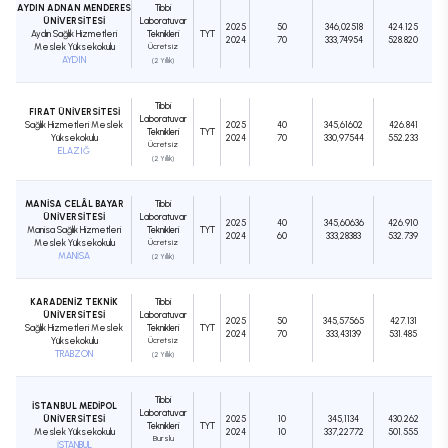
AYDIN ADNAN MENDERES
Tıbbi
ÜNİVERSİTESİ
Laboratuvar
2025
50
346,02518
424.125
Aydın Sağlık Hizmetleri
Teknikleri
TYT
2024
70
333,74954
528.820
Meslek Yüksekokulu
Ücretsiz
AYDIN
(2 Yıllık)
Tıbbi
FIRAT ÜNİVERSİTESİ
Laboratuvar
Sağlık Hizmetleri Meslek
2025
40
345,61602
426.841
Teknikleri
TYT
Yüksekokulu
2024
70
330,97544
552.233
Ücretsiz
ELAZIĞ
(2 Yıllık)
MANİSA CELÂL BAYAR
Tıbbi
ÜNİVERSİTESİ
Laboratuvar
2025
40
345,60636
426.910
Manisa Sağlık Hizmetleri
Teknikleri
TYT
2024
60
333,28383
532.739
Meslek Yüksekokulu
Ücretsiz
MANİSA
(2 Yıllık)
KARADENİZ TEKNİK
Tıbbi
ÜNİVERSİTESİ
Laboratuvar
2025
50
345,57565
427.131
Sağlık Hizmetleri Meslek
Teknikleri
TYT
2024
70
333,43139
531.485
Yüksekokulu
Ücretsiz
TRABZON
(2 Yıllık)
Tıbbi
İSTANBUL MEDİPOL
Laboratuvar
ÜNİVERSİTESİ
2025
10
345,1134
430.262
Teknikleri
TYT
Meslek Yüksekokulu
2024
10
337,22772
501.555
Burslu
İSTANBUL