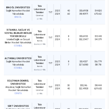
Tıbbi
BİNGÖL ÜNİVERSİTESİ
Laboratuvar
Sağlık Hizmetleri Meslek
2025
40
333,69158
514.820
Teknikleri
TYT
Yüksekokulu
2024
60
318,40971
670.612
Ücretsiz
BİNGÖL
(2 Yıllık)
İSTANBUL SAĞLIK VE
Tıbbi
SOSYAL BİLİMLER MESLEK
Laboratuvar
YÜKSEKOKULU
2025
8
333,61155
515.443
Teknikleri
TYT
İstanbul Sağlık ve Sosyal
2024
3
332,25417
541.379
Burslu
Bilimler Meslek Yüksekokulu
(Burslu) (2 Yıllık)
İSTANBUL
Tıbbi
ALTINBAŞ ÜNİVERSİTESİ
Laboratuvar
Sağlık Hizmetleri Meslek
2025
8
333,4537
516.779
Teknikleri
TYT
Yüksekokulu
2024
7
327,60183
581.718
Burslu
İSTANBUL
(Burslu) (2 Yıllık)
SÜLEYMAN DEMİREL
Tıbbi
ÜNİVERSİTESİ
Laboratuvar
2025
30
333,246
518.444
Atayalvaç Sağlık Hizmetleri
Teknikleri
TYT
2024
40
322,49031
629.652
Meslek Yüksekokulu
Ücretsiz
ISPARTA
(2 Yıllık)
Tıbbi
SİİRT ÜNİVERSİTESİ
Laboratuvar