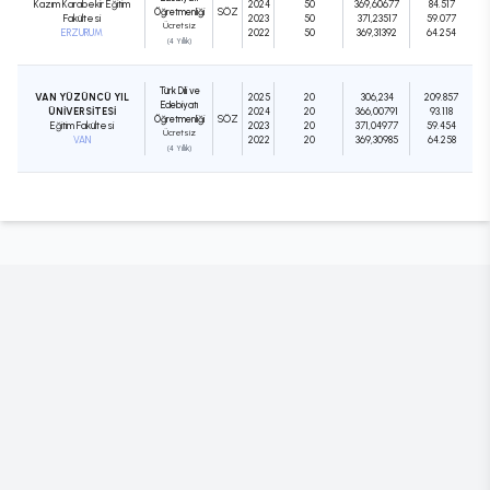
Kazım Karabekir Eğitim
2024
50
369,60677
84.517
Öğretmenliği
SÖZ
Fakültesi
2023
50
371,23517
59.077
Ücretsiz
ERZURUM
2022
50
369,31392
64.254
(4 Yıllık)
Türk Dili ve
VAN YÜZÜNCÜ YIL
2025
20
306,234
209.857
Edebiyatı
ÜNİVERSİTESİ
2024
20
366,00791
93.118
Öğretmenliği
SÖZ
Eğitim Fakültesi
2023
20
371,04977
59.454
Ücretsiz
VAN
2022
20
369,30985
64.258
(4 Yıllık)