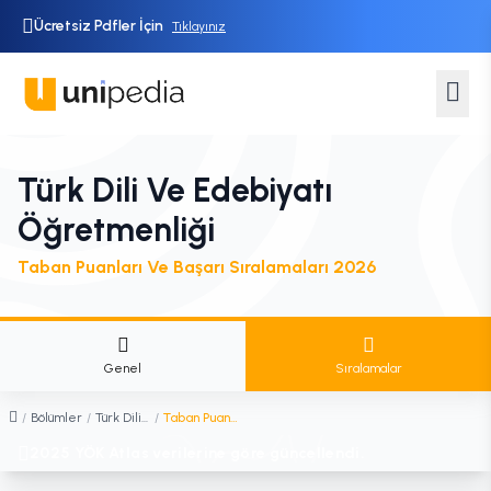
Ücretsiz Pdfler İçin
Tıklayınız
Türk Dili Ve Edebiyatı
Öğretmenliği
Taban Puanları Ve Başarı Sıralamaları 2026
Genel
Sıralamalar
/
Bölümler
/
Türk Dili ve Edebiyatı Öğretmenliği
/
Taban Puanları ve Sıralamaları
2025 YÖK Atlas verilerine göre güncellendi.