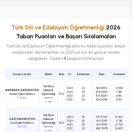
Türk Dili ve Edebiyatı Öğretmenliği
2026
Taban Puanları ve Başarı Sıralamaları
Türk Dili ve Edebiyatı Öğretmenliği
bölümü taban puanları, başarı
sıralamaları, kontenjanları ve 2026 yılı için en güncel veriler
aşağıdadır. Toplam
8
program listeleniyor
Üniversite Adı
Bölüm
Alan
Yıl
Kontenjan
Puan
Sıralama
Türk Dili ve
2025
20
384,33903
15.908
MARMARA ÜNİVERSİTESİ
Edebiyatı
2024
20
434,05003
7.382
Atatürk Eğitim Fakültesi
Öğretmenliği
SÖZ
2023
20
425,50287
6.816
İSTANBUL
Ücretsiz
2022
20
423,26286
8.523
(4 Yıllık)
Türk Dili ve
2025
30
376,97165
21.565
GAZİ ÜNİVERSİTESİ
Edebiyatı
2024
30
424,12109
11.748
Gazi Eğitim Fakültesi
Öğretmenliği
SÖZ
2023
30
412,14949
12.725
ANKARA
Ücretsiz
2022
20
408,75978
16.009
(4 Yıllık)