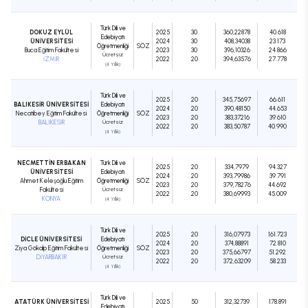
Türk Dili ve
DOKUZ EYLÜL
2025
30
360,22878
40.618
Edebiyatı
ÜNİVERSİTESİ
2024
30
408,34038
23.173
Öğretmenliği
SÖZ
Buca Eğitim Fakültesi
2023
30
396,10326
24.866
Ücretsiz
İZMİR
2022
20
394,63576
27.778
(4 Yıllık)
Türk Dili ve
2025
20
345,75697
66.611
BALIKESİR ÜNİVERSİTESİ
Edebiyatı
2024
20
390,48150
44.653
Necatibey Eğitim Fakültesi
Öğretmenliği
SÖZ
2023
20
383,37216
39.610
BALIKESİR
Ücretsiz
2022
20
383,50787
40.990
(4 Yıllık)
NECMETTİN ERBAKAN
Türk Dili ve
2025
20
334,7979
94.327
ÜNİVERSİTESİ
Edebiyatı
2024
20
393,79986
39.791
Ahmet Keleşoğlu Eğitim
Öğretmenliği
SÖZ
2023
20
379,78276
44.692
Fakültesi
Ücretsiz
2022
20
380,69993
45.009
KONYA
(4 Yıllık)
Türk Dili ve
2025
20
316,07973
161.723
DİCLE ÜNİVERSİTESİ
Edebiyatı
2024
20
374,88891
72.810
Ziya Gökalp Eğitim Fakültesi
Öğretmenliği
SÖZ
2023
20
375,66797
51.292
DİYARBAKIR
Ücretsiz
2022
20
372,63209
58.233
(4 Yıllık)
Türk Dili ve
ATATÜRK ÜNİVERSİTESİ
2025
50
312,32739
178.891
Edebiyatı