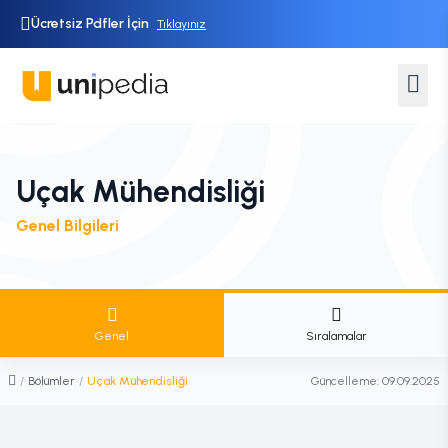
Ücretsiz Pdfler İçin
Tıklayınız
Uçak Mühendisliği
Genel Bilgileri
Genel
Sıralamalar
/
Bölümler
/
Uçak Mühendisliği
Güncelleme:
09.09.2025