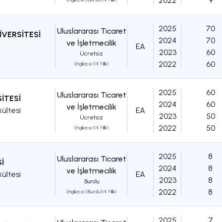
2022
9
2025
70
Uluslararası Ticaret
İVERSİTESİ
2024
70
ve İşletmecilik
EA
2023
60
Ücretsiz
2022
60
(İngilizce) (4 Yıllık)
2025
60
Uluslararası Ticaret
İTESİ
2024
60
ve İşletmecilik
kültesi
EA
2023
50
Ücretsiz
2022
50
(İngilizce) (4 Yıllık)
2025
8
Uluslararası Ticaret
İ
2024
8
ve İşletmecilik
kültesi
EA
2023
8
Burslu
2022
8
(İngilizce) (Burslu) (4 Yıllık)
2025
7