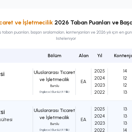
caret ve İşletmecilik
2026 Taban Puanları ve Başar
taban puanları, başarı sıralamaları, kontenjanları ve 2026 yılı için en gü
listeleniyor
Bölüm
Alan
Yıl
Kontenj
2025
14
Uluslararası Ticaret
Sİ
2024
12
ve İşletmecilik
EA
2023
12
Burslu
2022
13
(İngilizce) (Burslu) (4 Yıllık)
2025
13
Uluslararası Ticaret
Sİ
2024
13
ve İşletmecilik
kültesi
EA
2023
13
Burslu
2022
14
(İngilizce) (Burslu) (4 Yıllık)