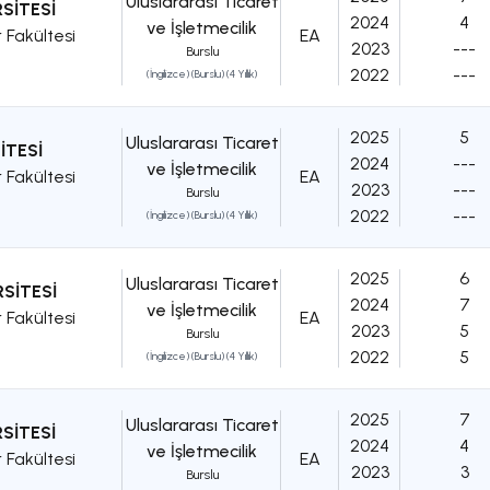
Uluslararası Ticaret
SİTESİ
2024
4
ve İşletmecilik
r Fakültesi
EA
2023
---
Burslu
2022
---
(İngilizce) (Burslu) (4 Yıllık)
2025
5
Uluslararası Ticaret
İTESİ
2024
---
ve İşletmecilik
r Fakültesi
EA
2023
---
Burslu
2022
---
(İngilizce) (Burslu) (4 Yıllık)
2025
6
Uluslararası Ticaret
SİTESİ
2024
7
ve İşletmecilik
r Fakültesi
EA
2023
5
Burslu
2022
5
(İngilizce) (Burslu) (4 Yıllık)
2025
7
Uluslararası Ticaret
SİTESİ
2024
4
ve İşletmecilik
r Fakültesi
EA
2023
3
Burslu