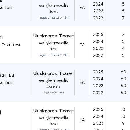
Sİ
2024
8
ve İşletmecilik
kültesi
EA
2023
6
Burslu
2022
7
(İngilizce) (Burslu) (4 Yıllık)
2025
7
Uluslararası Ticaret
Sİ
2024
5
ve İşletmecilik
r Fakültesi
EA
2023
4
Burslu
2022
5
(İngilizce) (Burslu) (4 Yıllık)
2025
60
Uluslararası Ticaret
RSİTESİ
2024
60
ve İşletmecilik
kültesi
EA
2023
50
Ücretsiz
2022
50
(İngilizce) (4 Yıllık)
2025
10
Uluslararası Ticaret
İ
2024
10
ve İşletmecilik
EA
2023
9
Burslu
(İngilizce) (Burslu) (4 Yıllık)