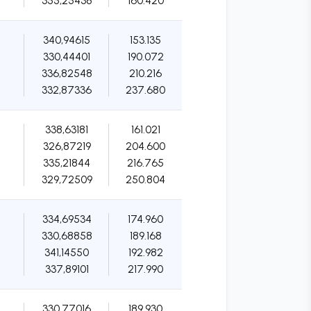
355,25438
160.420
340,94615
153.135
330,44401
190.072
336,82548
210.216
332,87336
237.680
338,63181
161.021
326,87219
204.600
335,21844
216.765
329,72509
250.804
334,69534
174.960
330,68858
189.168
341,14550
192.982
337,89101
217.990
330,77016
189.930