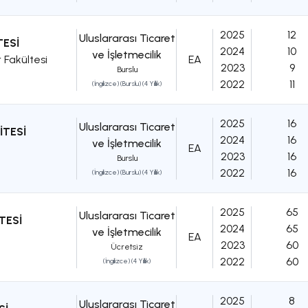
2025
12
Uluslararası Ticaret
TESİ
2024
10
ve İşletmecilik
r Fakültesi
EA
2023
9
Burslu
2022
11
(İngilizce) (Burslu) (4 Yıllık)
2025
16
Uluslararası Ticaret
İTESİ
2024
16
ve İşletmecilik
EA
2023
16
Burslu
2022
16
(İngilizce) (Burslu) (4 Yıllık)
2025
65
Uluslararası Ticaret
TESİ
2024
65
ve İşletmecilik
EA
2023
60
Ücretsiz
2022
60
(İngilizce) (4 Yıllık)
2025
8
Uluslararası Ticaret