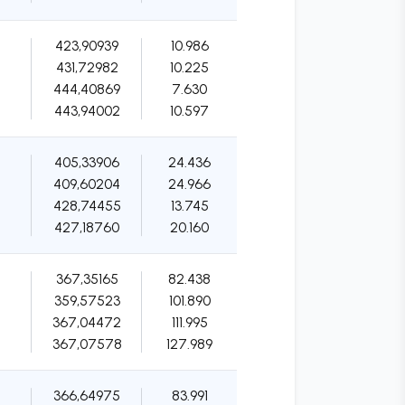
423,90939
10.986
431,72982
10.225
444,40869
7.630
443,94002
10.597
405,33906
24.436
409,60204
24.966
428,74455
13.745
427,18760
20.160
367,35165
82.438
359,57523
101.890
367,04472
111.995
367,07578
127.989
366,64975
83.991