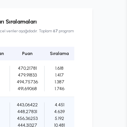
ı Sıralamaları
ncel veriler aşağıdadır. Toplam
67
program
an
Puan
Sıralama
470,21781
1.618
479,91833
1.417
494,75736
1.387
491,69068
1.746
443,06422
4.451
448,27831
4.639
456,36253
5.192
444,31327
10.481