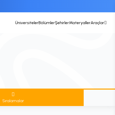
Üniversiteler
Bölümler
Şehirler
Materyaller
Araçlar
Sıralamalar