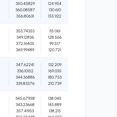
350,45829
124.954
360,08587
130.610
356,80631
155.922
353,74353
115.061
349,12836
128.566
372,16405
99.517
369,99489
120.721
347,62241
132.209
336,10152
169.035
344,36886
180.753
339,83376
210.739
345,67958
138.045
343,23668
145.889
357,41953
138.215