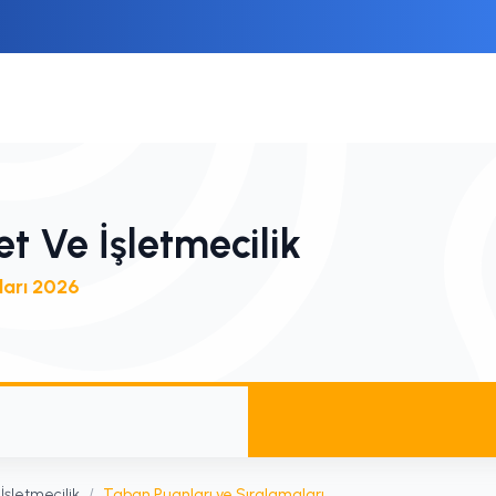
et Ve İşletmecilik
ları 2026
 İşletmecilik
/
Taban Puanları ve Sıralamaları