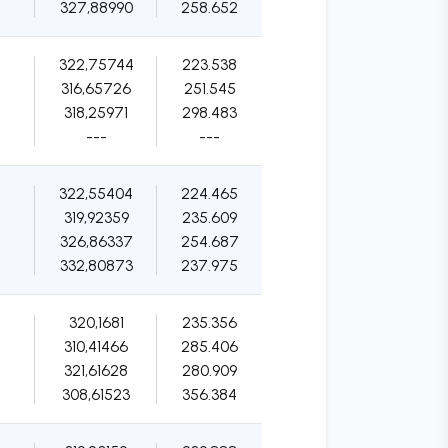
327,88990
258.652
322,75744
223.538
316,65726
251.545
318,25971
298.483
---
---
322,55404
224.465
319,92359
235.609
326,86337
254.687
332,80873
237.975
320,1681
235.356
310,41466
285.406
321,61628
280.909
308,61523
356.384