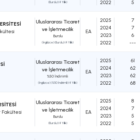
2022
5
(Burslu) (4 Yıllık)
2025
7
Uluslararası Ticaret
ERSİTESİ
2024
7
ve İşletmecilik
kültesi
EA
2023
6
Burslu
2022
---
(İngilizce) (Burslu) (4 Yıllık)
2025
61
Uluslararası Ticaret
Sİ
2024
62
ve İşletmecilik
EA
2023
62
%50 İndirimli
2022
68
(İngilizce) (%50 İndirimli) (4 Yıllık)
2025
8
Uluslararası Ticaret
SİTESİ
2024
7
ve İşletmecilik
r Fakültesi
EA
2023
5
Burslu
2022
5
(Burslu) (4 Yıllık)