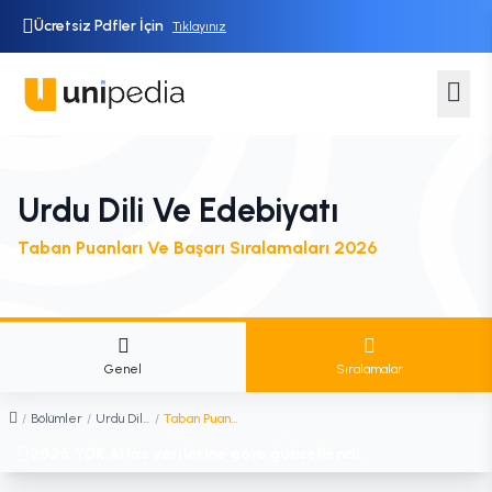
Ücretsiz Pdfler İçin
Tıklayınız
Urdu Dili Ve Edebiyatı
Taban Puanları Ve Başarı Sıralamaları 2026
Genel
Sıralamalar
/
Bölümler
/
Urdu Dili ve Edebiyatı
/
Taban Puanları ve Sıralamaları
2025 YÖK Atlas verilerine göre güncellendi.