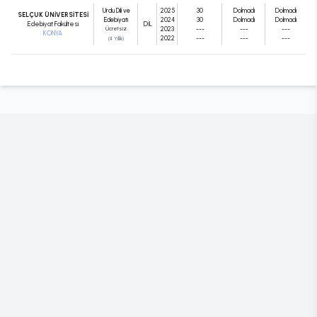
Urdu Dili ve
2025
30
Dolmadı
Dolmadı
SELÇUK ÜNİVERSİTESİ
Edebiyatı
2024
30
Dolmadı
Dolmadı
Edebiyat Fakültesi
DIL
Ücretsiz
2023
---
---
---
KONYA
2022
---
---
---
(4 Yıllık)