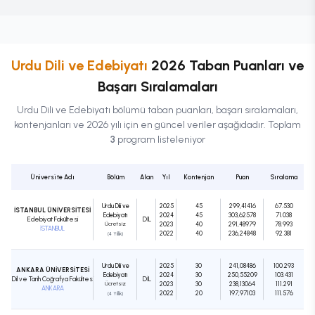
Urdu Dili ve Edebiyatı
2026 Taban Puanları ve
Başarı Sıralamaları
Urdu Dili ve Edebiyatı
bölümü taban puanları, başarı sıralamaları,
kontenjanları ve 2026 yılı için en güncel veriler aşağıdadır. Toplam
3
program listeleniyor
Üniversite Adı
Bölüm
Alan
Yıl
Kontenjan
Puan
Sıralama
Urdu Dili ve
2025
45
299,41416
67.530
İSTANBUL ÜNİVERSİTESİ
Edebiyatı
2024
45
303,62578
71.038
Edebiyat Fakültesi
DIL
Ücretsiz
2023
40
291,48979
78.993
İSTANBUL
2022
40
236,24848
92.381
(4 Yıllık)
Urdu Dili ve
2025
30
241,08486
100.293
ANKARA ÜNİVERSİTESİ
Edebiyatı
2024
30
250,55209
103.431
Dil ve Tarih Coğrafya Fakültesi
DIL
Ücretsiz
2023
30
238,13064
111.291
ANKARA
2022
20
197,97103
111.576
(4 Yıllık)