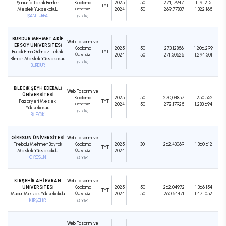
Şanlıurfa Teknik Bilimler
Kodlama
2025
50
274,17947
1.191.215
TYT
Meslek Yüksekokulu
Ücretsiz
2024
50
269,77837
1.322.165
ŞANLIURFA
(2 Yıllık)
BURDUR MEHMET AKİF
Web Tasarımı ve
ERSOY ÜNİVERSİTESİ
Kodlama
2025
50
273,12856
1.206.299
Bucak Emin Gülmez Teknik
TYT
Ücretsiz
2024
50
271,50626
1.294.501
Bilimler Meslek Yüksekokulu
(2 Yıllık)
BURDUR
BİLECİK ŞEYH EDEBALİ
Web Tasarımı ve
ÜNİVERSİTESİ
Kodlama
2025
50
270,04857
1.250.552
Pazaryeri Meslek
TYT
Ücretsiz
2024
50
272,17925
1.283.694
Yüksekokulu
(2 Yıllık)
BİLECİK
GİRESUN ÜNİVERSİTESİ
Web Tasarımı ve
Tirebolu Mehmet Bayrak
Kodlama
2025
30
262,43069
1.360.612
TYT
Meslek Yüksekokulu
Ücretsiz
2024
---
---
---
GİRESUN
(2 Yıllık)
KIRŞEHİR AHİ EVRAN
Web Tasarımı ve
ÜNİVERSİTESİ
Kodlama
2025
50
262,04972
1.366.154
TYT
Mucur Meslek Yüksekokulu
Ücretsiz
2024
50
260,64471
1.471.052
KIRŞEHİR
(2 Yıllık)
Web Tasarımı ve