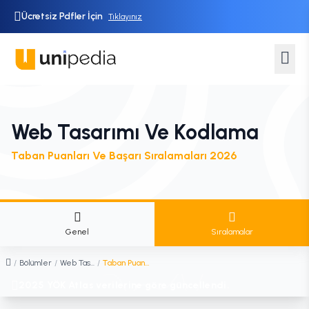
Ücretsiz Pdfler İçin
Tıklayınız
Web Tasarımı Ve Kodlama
Taban Puanları Ve Başarı Sıralamaları 2026
Genel
Sıralamalar
/
Bölümler
/
Web Tasarımı ve Kodlama
/
Taban Puanları ve Sıralamaları
2025 YÖK Atlas verilerine göre güncellendi.