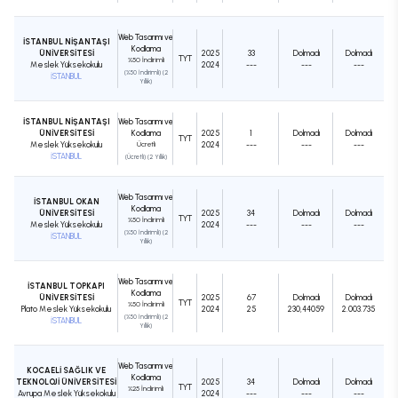
Web Tasarımı ve
İSTANBUL NİŞANTAŞI
Kodlama
ÜNİVERSİTESİ
2025
33
Dolmadı
Dolmadı
TYT
%50 İndirimli
Meslek Yüksekokulu
2024
---
---
---
(%50 İndirimli) (2
İSTANBUL
Yıllık)
İSTANBUL NİŞANTAŞI
Web Tasarımı ve
ÜNİVERSİTESİ
Kodlama
2025
1
Dolmadı
Dolmadı
TYT
Meslek Yüksekokulu
Ücretli
2024
---
---
---
İSTANBUL
(Ücretli) (2 Yıllık)
Web Tasarımı ve
İSTANBUL OKAN
Kodlama
ÜNİVERSİTESİ
2025
34
Dolmadı
Dolmadı
TYT
%50 İndirimli
Meslek Yüksekokulu
2024
---
---
---
(%50 İndirimli) (2
İSTANBUL
Yıllık)
Web Tasarımı ve
İSTANBUL TOPKAPI
Kodlama
ÜNİVERSİTESİ
2025
67
Dolmadı
Dolmadı
TYT
%50 İndirimli
Plato Meslek Yüksekokulu
2024
25
230,44059
2.003.735
(%50 İndirimli) (2
İSTANBUL
Yıllık)
Web Tasarımı ve
KOCAELİ SAĞLIK VE
Kodlama
TEKNOLOJİ ÜNİVERSİTESİ
2025
34
Dolmadı
Dolmadı
TYT
%25 İndirimli
Avrupa Meslek Yüksekokulu
2024
---
---
---