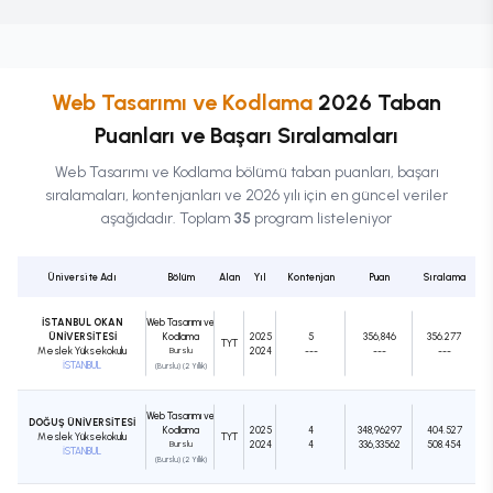
Web Tasarımı ve Kodlama
2026 Taban
Puanları ve Başarı Sıralamaları
Web Tasarımı ve Kodlama
bölümü taban puanları, başarı
sıralamaları, kontenjanları ve 2026 yılı için en güncel veriler
aşağıdadır. Toplam
35
program listeleniyor
Üniversite Adı
Bölüm
Alan
Yıl
Kontenjan
Puan
Sıralama
İSTANBUL OKAN
Web Tasarımı ve
ÜNİVERSİTESİ
Kodlama
2025
5
356,846
356.277
TYT
Meslek Yüksekokulu
Burslu
2024
---
---
---
İSTANBUL
(Burslu) (2 Yıllık)
Web Tasarımı ve
DOĞUŞ ÜNİVERSİTESİ
Kodlama
2025
4
348,96297
404.527
Meslek Yüksekokulu
TYT
Burslu
2024
4
336,33562
508.454
İSTANBUL
(Burslu) (2 Yıllık)