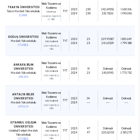
Web Tasarımı ve
TRAKYA ÜNİVERSİTESİ
Kodlama
2025
250
242,69352
1.650.106
Tunca Meslek Yüksekokulu
TYT
Ücretsiz
2024
250
233,73261
1.943.046
EDİRNE
(Uzaktan Öğretim)
(2 Yıllık)
Web Tasarımı ve
DOĞUŞ ÜNİVERSİTESİ
Kodlama
2025
25
229,95587
1.835.649
Meslek Yüksekokulu
TYT
%50 İndirimli
2024
25
241,65539
1.799.588
İSTANBUL
(%50 İndirimli) (2
Yıllık)
Web Tasarımı ve
ANKARA BİLİM
Kodlama
ÜNİVERSİTESİ
2025
51
Dolmadı
Dolmadı
TYT
%50 İndirimli
Meslek Yüksekokulu
2024
25
243,01190
1.775.752
(%50 İndirimli) (2
ANKARA
Yıllık)
Web Tasarımı ve
ANTALYA BELEK
Kodlama
ÜNİVERSİTESİ
2025
34
Dolmadı
Dolmadı
TYT
%50 İndirimli
Meslek Yüksekokulu
2024
---
---
---
(%50 İndirimli) (2
ANTALYA
Yıllık)
İSTANBUL GELİŞİM
Web Tasarımı ve
ÜNİVERSİTESİ
Kodlama
2025
47
Dolmadı
Dolmadı
İstanbul Gelişim Meslek
TYT
%50 İndirimli
2024
47
220,62155
2.185.270
Yüksekokulu
(%50 İndirimli) (2
İSTANBUL
Yıllık)