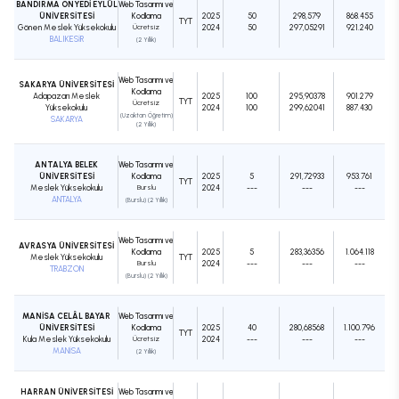
BANDIRMA ONYEDİ EYLÜL
Web Tasarımı ve
ÜNİVERSİTESİ
Kodlama
2025
50
298,579
868.455
TYT
Gönen Meslek Yüksekokulu
Ücretsiz
2024
50
297,05291
921.240
BALIKESİR
(2 Yıllık)
Web Tasarımı ve
SAKARYA ÜNİVERSİTESİ
Kodlama
Adapazarı Meslek
2025
100
295,90378
901.279
TYT
Ücretsiz
Yüksekokulu
2024
100
299,62041
887.430
(Uzaktan Öğretim)
SAKARYA
(2 Yıllık)
ANTALYA BELEK
Web Tasarımı ve
ÜNİVERSİTESİ
Kodlama
2025
5
291,72933
953.761
TYT
Meslek Yüksekokulu
Burslu
2024
---
---
---
ANTALYA
(Burslu) (2 Yıllık)
Web Tasarımı ve
AVRASYA ÜNİVERSİTESİ
Kodlama
2025
5
283,36356
1.064.118
Meslek Yüksekokulu
TYT
Burslu
2024
---
---
---
TRABZON
(Burslu) (2 Yıllık)
MANİSA CELÂL BAYAR
Web Tasarımı ve
ÜNİVERSİTESİ
Kodlama
2025
40
280,68568
1.100.796
TYT
Kula Meslek Yüksekokulu
Ücretsiz
2024
---
---
---
MANİSA
(2 Yıllık)
HARRAN ÜNİVERSİTESİ
Web Tasarımı ve