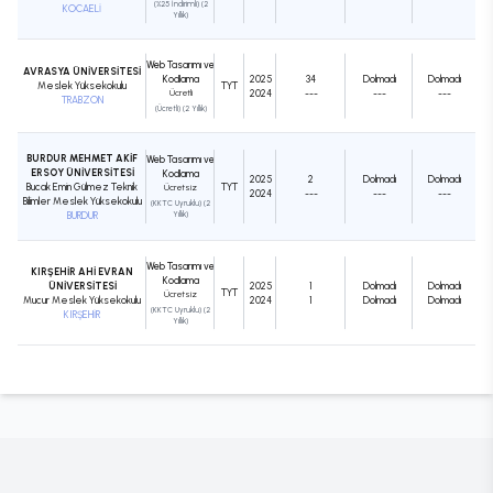
(%25 İndirimli) (2
KOCAELİ
Yıllık)
Web Tasarımı ve
AVRASYA ÜNİVERSİTESİ
Kodlama
2025
34
Dolmadı
Dolmadı
Meslek Yüksekokulu
TYT
Ücretli
2024
---
---
---
TRABZON
(Ücretli) (2 Yıllık)
BURDUR MEHMET AKİF
Web Tasarımı ve
ERSOY ÜNİVERSİTESİ
Kodlama
2025
2
Dolmadı
Dolmadı
Bucak Emin Gülmez Teknik
TYT
Ücretsiz
2024
---
---
---
Bilimler Meslek Yüksekokulu
(KKTC Uyruklu) (2
BURDUR
Yıllık)
Web Tasarımı ve
KIRŞEHİR AHİ EVRAN
Kodlama
ÜNİVERSİTESİ
2025
1
Dolmadı
Dolmadı
TYT
Ücretsiz
Mucur Meslek Yüksekokulu
2024
1
Dolmadı
Dolmadı
(KKTC Uyruklu) (2
KIRŞEHİR
Yıllık)