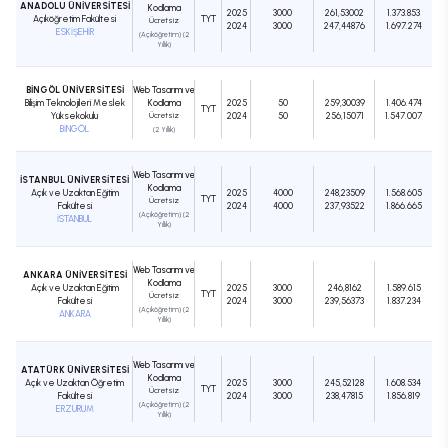
ANADOLU ÜNİVERSİTESİ
Kodlama
2025
3000
261,53002
1.373.853
Açıköğretim Fakültesi
TYT
Ücretsiz
2024
3000
247,44876
1.697.274
ESKİŞEHİR
(Açıköğretim) (2
Yıllık)
BİNGÖL ÜNİVERSİTESİ
Web Tasarımı ve
Bilişim Teknolojileri Meslek
Kodlama
2025
50
259,30039
1.406.474
TYT
Yüksekokulu
Ücretsiz
2024
50
256,15071
1.547.007
BİNGÖL
(2 Yıllık)
Web Tasarımı ve
İSTANBUL ÜNİVERSİTESİ
Kodlama
Açık ve Uzaktan Eğitim
2025
4000
248,23509
1.568.605
TYT
Ücretsiz
Fakültesi
2024
4000
237,93522
1.866.665
(Açıköğretim) (2
İSTANBUL
Yıllık)
Web Tasarımı ve
ANKARA ÜNİVERSİTESİ
Kodlama
Açık ve Uzaktan Eğitim
2025
3000
246,8162
1.589.615
TYT
Ücretsiz
Fakültesi
2024
3000
239,56373
1.837.234
(Açıköğretim) (2
ANKARA
Yıllık)
Web Tasarımı ve
ATATÜRK ÜNİVERSİTESİ
Kodlama
Açık ve Uzaktan Öğretim
2025
3000
245,52128
1.608.534
TYT
Ücretsiz
Fakültesi
2024
3000
238,47815
1.856.819
(Açıköğretim) (2
ERZURUM
Yıllık)