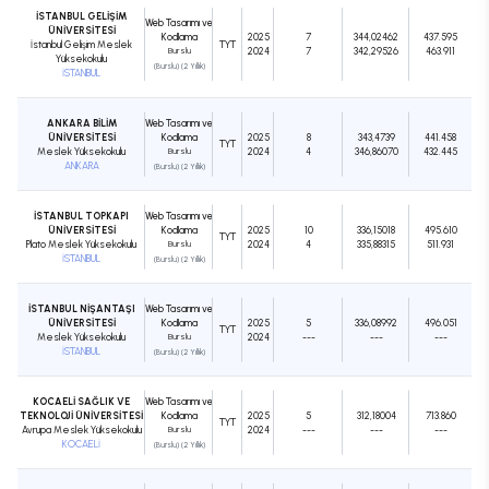
İSTANBUL GELİŞİM
Web Tasarımı ve
ÜNİVERSİTESİ
Kodlama
2025
7
344,02462
437.595
İstanbul Gelişim Meslek
TYT
Burslu
2024
7
342,29526
463.911
Yüksekokulu
(Burslu) (2 Yıllık)
İSTANBUL
ANKARA BİLİM
Web Tasarımı ve
ÜNİVERSİTESİ
Kodlama
2025
8
343,4739
441.458
TYT
Meslek Yüksekokulu
Burslu
2024
4
346,86070
432.445
ANKARA
(Burslu) (2 Yıllık)
İSTANBUL TOPKAPI
Web Tasarımı ve
ÜNİVERSİTESİ
Kodlama
2025
10
336,15018
495.610
TYT
Plato Meslek Yüksekokulu
Burslu
2024
4
335,88315
511.931
İSTANBUL
(Burslu) (2 Yıllık)
İSTANBUL NİŞANTAŞI
Web Tasarımı ve
ÜNİVERSİTESİ
Kodlama
2025
5
336,08992
496.051
TYT
Meslek Yüksekokulu
Burslu
2024
---
---
---
İSTANBUL
(Burslu) (2 Yıllık)
KOCAELİ SAĞLIK VE
Web Tasarımı ve
TEKNOLOJİ ÜNİVERSİTESİ
Kodlama
2025
5
312,18004
713.860
TYT
Avrupa Meslek Yüksekokulu
Burslu
2024
---
---
---
KOCAELİ
(Burslu) (2 Yıllık)