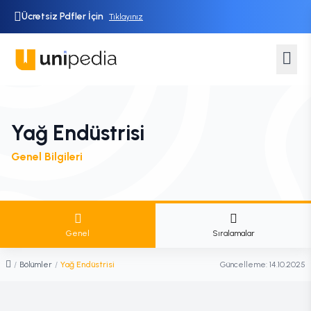
Ücretsiz Pdfler İçin
Tıklayınız
Yağ Endüstrisi
Genel Bilgileri
Genel
Sıralamalar
/
Bölümler
/
Yağ Endüstrisi
Güncelleme:
14.10.2025