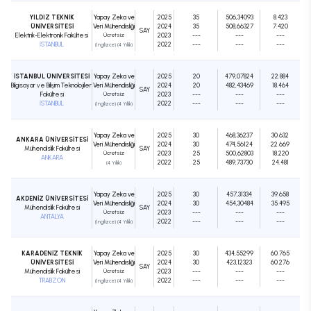
YILDIZ TEKNİK
Yapay Zeka ve
2025
35
506,34093
8.423
ÜNİVERSİTESİ
Veri Mühendisliği
2024
35
508,66327
7.420
SAY
Elektrik-Elektronik Fakültesi
Ücretsiz
2023
---
---
---
İSTANBUL
2022
---
---
---
(İngilizce) (4 Yıllık)
İSTANBUL ÜNİVERSİTESİ
Yapay Zeka ve
2025
20
479,07824
22.884
Bilgisayar ve Bilişim Teknolojileri
Veri Mühendisliği
2024
20
482,43469
18.464
SAY
Fakültesi
Ücretsiz
2023
---
---
---
İSTANBUL
2022
---
---
---
(İngilizce) (4 Yıllık)
Yapay Zeka ve
2025
30
468,36237
30.632
ANKARA ÜNİVERSİTESİ
Veri Mühendisliği
2024
30
474,56124
22.669
Mühendislik Fakültesi
SAY
Ücretsiz
2023
25
500,62803
18.220
ANKARA
2022
25
489,73730
24.481
(4 Yıllık)
Yapay Zeka ve
2025
30
457,31334
39.658
AKDENİZ ÜNİVERSİTESİ
Veri Mühendisliği
2024
30
454,30484
35.495
Mühendislik Fakültesi
SAY
Ücretsiz
2023
---
---
---
ANTALYA
2022
---
---
---
(İngilizce) (4 Yıllık)
KARADENİZ TEKNİK
Yapay Zeka ve
2025
30
434,55299
60.765
ÜNİVERSİTESİ
Veri Mühendisliği
2024
30
423,12323
60.276
SAY
Mühendislik Fakültesi
Ücretsiz
2023
---
---
---
TRABZON
2022
---
---
---
(İngilizce) (4 Yıllık)