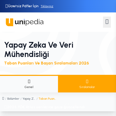
Ücretsiz Pdfler İçin
Tıklayınız
Yapay Zeka Ve Veri
Mühendisliği
Taban Puanları Ve Başarı Sıralamaları 2026
Genel
Sıralamalar
/
Bölümler
/
Yapay Zeka ve Veri Mühendisliği
/
Taban Puanları ve Sıralamaları
2025 YÖK Atlas verilerine göre güncellendi.