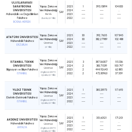
ULUSLARARASI
SARAYBOSNA
Yapay Zeka ve
2025
1
395,15894
104.833
ÜNİVERSİTESİ
Veri Mühendisliği
2024
---
---
...
SAY
Mühendislik ve Doğa Bilimleri
Burslu
2023
---
---
---
Fakültesi
2022
---
---
---
(Burslu) (4 Yıllık)
BOSNA-HERSEK
Yapay Zeka ve
2025
30
392,7605
107.845
ATATÜRK ÜNİVERSİTESİ
Veri Mühendisliği
2024
30
382,27989
102.488
Mühendislik Fakültesi
SAY
Ücretsiz
2023
---
---
---
ERZURUM
2022
---
---
---
(4 Yıllık)
Yapay Zeka ve
İSTANBUL TEKNİK
2025
3
387,06307
115.336
Veri Mühendisliği
ÜNİVERSİTESİ
2024
2
383,71539
100.747
SAY
Ücretsiz
Bilgisayar ve Bilişim Fakültesi
2023
2
444,92643
62.885
(İngilizce) (KKTC
İSTANBUL
2022
2
472,83963
37.359
Uyruklu) (4 Yıllık)
Yapay Zeka ve
YILDIZ TEKNİK
2025
1
385,33973
117.693
Veri Mühendisliği
ÜNİVERSİTESİ
2024
---
---
...
SAY
Ücretsiz
Elektrik-Elektronik Fakültesi
2023
---
---
---
(İngilizce) (KKTC
İSTANBUL
2022
---
---
---
Uyruklu) (4 Yıllık)
Yapay Zeka ve
2025
1
351,60121
171.201
AKDENİZ ÜNİVERSİTESİ
Veri Mühendisliği
2024
---
---
...
Mühendislik Fakültesi
SAY
Ücretsiz
2023
---
---
---
ANTALYA
(İngilizce) (KKTC
2022
---
---
---
Uyruklu) (4 Yıllık)