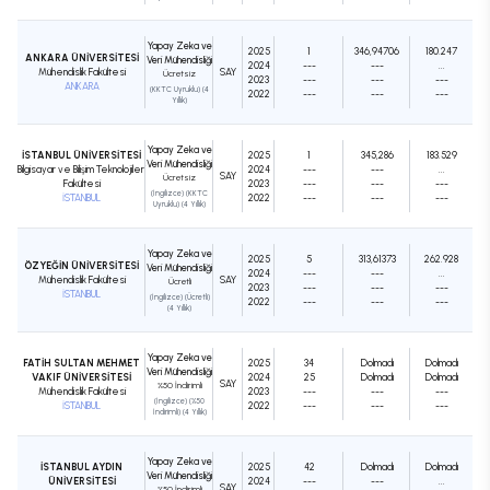
Yapay Zeka ve
2025
1
346,94706
180.247
ANKARA ÜNİVERSİTESİ
Veri Mühendisliği
2024
---
---
...
Mühendislik Fakültesi
SAY
Ücretsiz
2023
---
---
---
ANKARA
(KKTC Uyruklu) (4
2022
---
---
---
Yıllık)
Yapay Zeka ve
İSTANBUL ÜNİVERSİTESİ
2025
1
345,286
183.529
Veri Mühendisliği
Bilgisayar ve Bilişim Teknolojileri
2024
---
---
...
SAY
Ücretsiz
Fakültesi
2023
---
---
---
(İngilizce) (KKTC
İSTANBUL
2022
---
---
---
Uyruklu) (4 Yıllık)
Yapay Zeka ve
2025
5
313,61373
262.928
ÖZYEĞİN ÜNİVERSİTESİ
Veri Mühendisliği
2024
---
---
...
Mühendislik Fakültesi
SAY
Ücretli
2023
---
---
---
İSTANBUL
(İngilizce) (Ücretli)
2022
---
---
---
(4 Yıllık)
Yapay Zeka ve
FATİH SULTAN MEHMET
2025
34
Dolmadı
Dolmadı
Veri Mühendisliği
VAKIF ÜNİVERSİTESİ
2024
25
Dolmadı
Dolmadı
SAY
%50 İndirimli
Mühendislik Fakültesi
2023
---
---
---
(İngilizce) (%50
İSTANBUL
2022
---
---
---
İndirimli) (4 Yıllık)
Yapay Zeka ve
İSTANBUL AYDIN
2025
42
Dolmadı
Dolmadı
Veri Mühendisliği
ÜNİVERSİTESİ
2024
---
---
...
SAY
%50 İndirimli