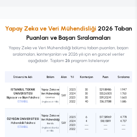
Yapay Zeka ve Veri Mühendisliği
2026 Taban
Puanları ve Başarı Sıralamaları
Yapay Zeka ve Veri Mühendisliği
bölümü taban puanları, başarı
sıralamaları, kontenjanları ve 2026 yılı için en güncel veriler
aşağıdadır. Toplam
26
program listeleniyor
Üniversite Adı
Bölüm
Alan
Yıl
Kontenjan
Puan
Sıralama
İSTANBUL TEKNİK
Yapay Zeka ve
2025
30
529,88486
1.947
ÜNİVERSİTESİ
Veri Mühendisliği
2024
30
533,26505
1.763
SAY
Bilgisayar ve Bilişim Fakültesi
Ücretsiz
2023
30
539,20241
1.665
İSTANBUL
2022
40
536,37088
1.686
(İngilizce) (4 Yıllık)
Yapay Zeka ve
2025
6
517,58969
4.778
ÖZYEĞİN ÜNİVERSİTESİ
Veri Mühendisliği
2024
4
518,15819
4.737
Mühendislik Fakültesi
SAY
Burslu
2023
---
---
---
İSTANBUL
(İngilizce) (Burslu)
2022
---
---
---
(4 Yıllık)