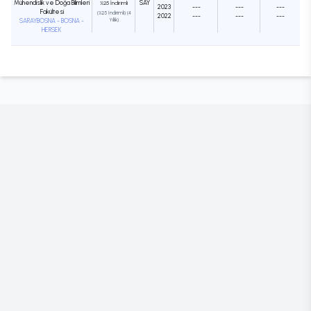
Mühendislik ve Doğa Bilimleri
SAY
%25 İndirimli
2023
---
---
---
Fakültesi
(%25 İndirimli) (4
2022
---
---
---
SARAYBOSNA - BOSNA -
Yıllık)
HERSEK