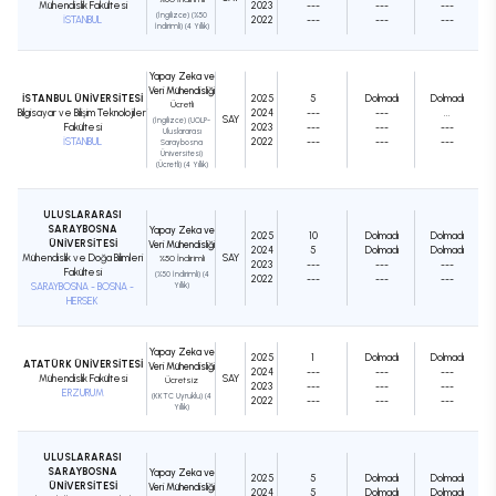
Mühendislik Fakültesi
2023
---
---
---
(İngilizce) (%50
İSTANBUL
2022
---
---
---
İndirimli) (4 Yıllık)
Yapay Zeka ve
Veri Mühendisliği
İSTANBUL ÜNİVERSİTESİ
2025
5
Dolmadı
Dolmadı
Ücretli
Bilgisayar ve Bilişim Teknolojileri
2024
---
---
...
SAY
(İngilizce) (UOLP-
Fakültesi
2023
---
---
---
Uluslararası
İSTANBUL
2022
---
---
---
Saraybosna
Üniversitesi)
(Ücretli) (4 Yıllık)
ULUSLARARASI
SARAYBOSNA
Yapay Zeka ve
2025
10
Dolmadı
Dolmadı
ÜNİVERSİTESİ
Veri Mühendisliği
2024
5
Dolmadı
Dolmadı
Mühendislik ve Doğa Bilimleri
SAY
%50 İndirimli
2023
---
---
---
Fakültesi
(%50 İndirimli) (4
2022
---
---
---
SARAYBOSNA - BOSNA -
Yıllık)
HERSEK
Yapay Zeka ve
2025
1
Dolmadı
Dolmadı
ATATÜRK ÜNİVERSİTESİ
Veri Mühendisliği
2024
---
---
---
Mühendislik Fakültesi
SAY
Ücretsiz
2023
---
---
---
ERZURUM
(KKTC Uyruklu) (4
2022
---
---
---
Yıllık)
ULUSLARARASI
SARAYBOSNA
Yapay Zeka ve
2025
5
Dolmadı
Dolmadı
ÜNİVERSİTESİ
Veri Mühendisliği
2024
5
Dolmadı
Dolmadı