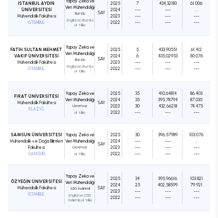
Yapay Zeka ve
İSTANBUL AYDIN
2025
7
434,32183
61.006
Veri Mühendisliği
ÜNİVERSİTESİ
2024
---
---
...
SAY
Burslu
Mühendislik Fakültesi
2023
---
---
---
(İngilizce) (Burslu)
İSTANBUL
2022
---
---
---
(4 Yıllık)
Yapay Zeka ve
FATİH SULTAN MEHMET
2025
5
433,90551
61.412
Veri Mühendisliği
VAKIF ÜNİVERSİTESİ
2024
6
435,02953
50.076
SAY
Burslu
Mühendislik Fakültesi
2023
---
---
---
(İngilizce) (Burslu)
İSTANBUL
2022
---
---
---
(4 Yıllık)
Yapay Zeka ve
2025
35
410,64814
86.403
FIRAT ÜNİVERSİTESİ
Veri Mühendisliği
2024
35
395,78794
87.035
Mühendislik Fakültesi
SAY
Ücretsiz
2023
30
432,66218
74.475
ELAZIĞ
2022
---
---
---
(4 Yıllık)
SAMSUN ÜNİVERSİTESİ
Yapay Zeka ve
2025
30
396,57989
103.076
Mühendislik ve Doğa Bilimleri
Veri Mühendisliği
2024
---
---
...
SAY
Fakültesi
Ücretsiz
2023
---
---
---
SAMSUN
2022
---
---
---
(4 Yıllık)
Yapay Zeka ve
2025
34
395,96616
103.821
ÖZYEĞİN ÜNİVERSİTESİ
Veri Mühendisliği
2024
25
402,58599
79.921
Mühendislik Fakültesi
SAY
%50 İndirimli
2023
---
---
---
İSTANBUL
(İngilizce) (%50
2022
---
---
---
İndirimli) (4 Yıllık)