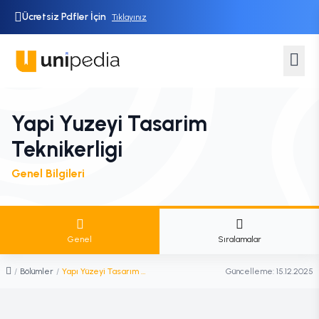
Ücretsiz Pdfler İçin
Tıklayınız
Yapi Yuzeyi Tasarim
Teknikerligi
Genel Bilgileri
Genel
Sıralamalar
/
Bölümler
/
Yapı Yüzeyi Tasarım Teknikerliği
Güncelleme:
15.12.2025