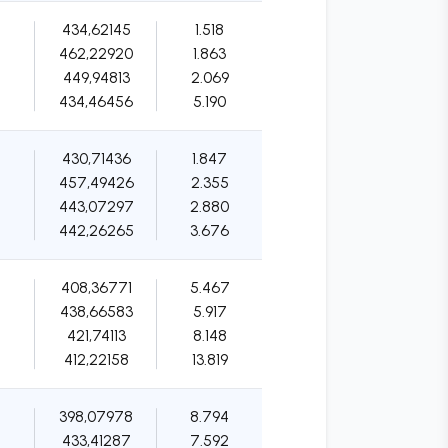
434,62145
1.518
462,22920
1.863
449,94813
2.069
434,46456
5.190
430,71436
1.847
457,49426
2.355
443,07297
2.880
442,26265
3.676
408,36771
5.467
438,66583
5.917
421,74113
8.148
412,22158
13.819
398,07978
8.794
433,41287
7.592