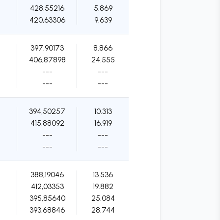
428,55216
5.869
420,63306
9.639
397,90173
8.866
406,87898
24.555
---
---
---
---
394,50257
10.313
415,88092
16.919
---
---
---
---
388,19046
13.536
412,03353
19.882
395,85640
25.084
393,68846
28.744