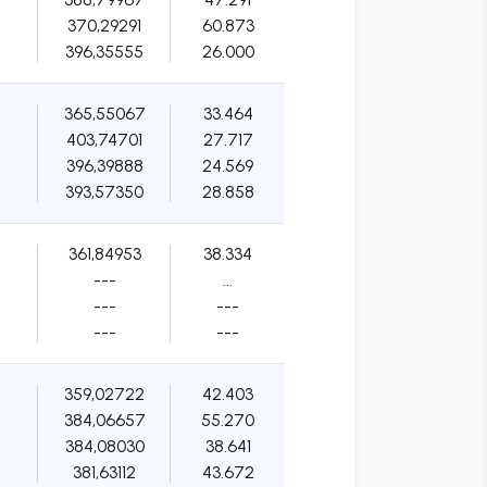
370,29291
60.873
396,35555
26.000
365,55067
33.464
403,74701
27.717
396,39888
24.569
393,57350
28.858
361,84953
38.334
---
...
---
---
---
---
359,02722
42.403
384,06657
55.270
384,08030
38.641
381,63112
43.672