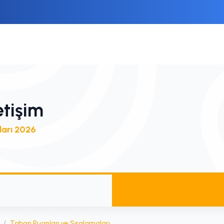
etişim
ları 2026
/
Taban Puanları ve Sıralamaları