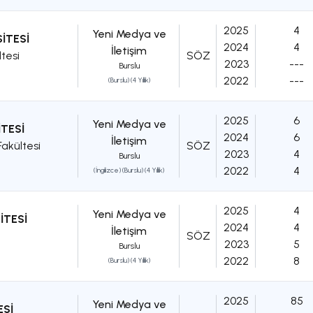
2025
4
Yeni Medya ve
İTESİ
2024
4
İletişim
tesi
SÖZ
2023
---
Burslu
2022
---
(Burslu) (4 Yıllık)
2025
6
Yeni Medya ve
TESİ
2024
6
İletişim
akültesi
SÖZ
2023
4
Burslu
2022
4
(İngilizce) (Burslu) (4 Yıllık)
2025
4
Yeni Medya ve
İTESİ
2024
4
İletişim
SÖZ
2023
5
Burslu
2022
8
(Burslu) (4 Yıllık)
2025
85
Yeni Medya ve
Sİ