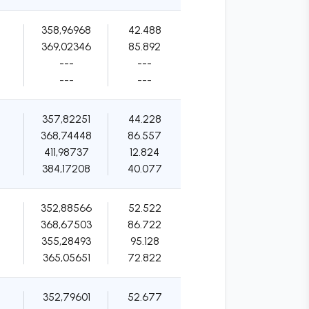
358,96968
42.488
369,02346
85.892
---
---
---
---
357,82251
44.228
368,74448
86.557
411,98737
12.824
384,17208
40.077
352,88566
52.522
368,67503
86.722
355,28493
95.128
365,05651
72.822
352,79601
52.677