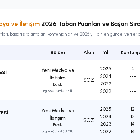
ya ve İletişim
2026 Taban Puanları ve Başarı Sır
rı, başarı sıralamaları, kontenjanları ve 2026 yılı için en güncel veriler
Bölüm
Alan
Yıl
Kontenj
2025
4
Yeni Medya ve
ESİ
2024
---
İletişim
SÖZ
2023
---
Burslu
2022
---
(İngilizce) (Burslu) (4 Yıllık)
2025
12
Yeni Medya ve
ESİ
2024
12
İletişim
SÖZ
2023
14
Burslu
2022
14
(İngilizce) (Burslu) (4 Yıllık)