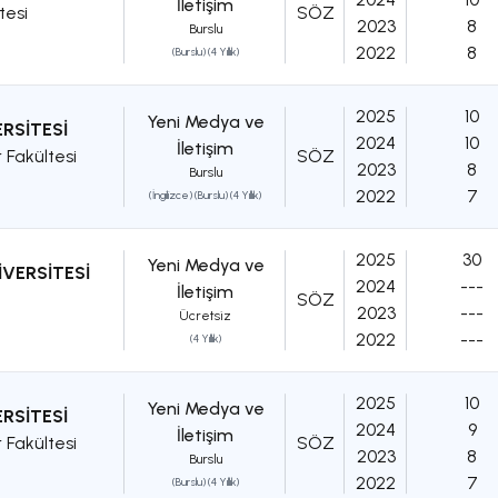
İletişim
tesi
SÖZ
2023
8
Burslu
2022
8
(Burslu) (4 Yıllık)
2025
10
Yeni Medya ve
RSİTESİ
2024
10
İletişim
r Fakültesi
SÖZ
2023
8
Burslu
2022
7
(İngilizce) (Burslu) (4 Yıllık)
2025
30
Yeni Medya ve
İVERSİTESİ
2024
---
İletişim
SÖZ
2023
---
Ücretsiz
2022
---
(4 Yıllık)
2025
10
Yeni Medya ve
RSİTESİ
2024
9
İletişim
r Fakültesi
SÖZ
2023
8
Burslu
2022
7
(Burslu) (4 Yıllık)