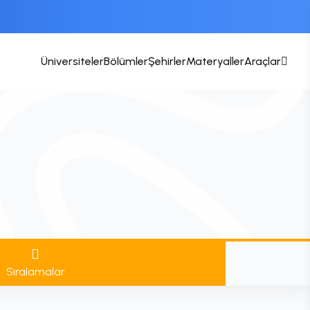
Üniversiteler
Bölümler
Şehirler
Materyaller
Araçlar
Sıralamalar