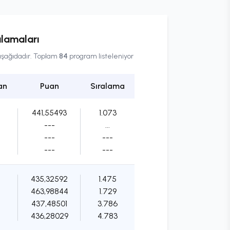
alamaları
 aşağıdadır. Toplam
84
program listeleniyor
an
Puan
Sıralama
441,55493
1.073
---
...
---
---
---
---
435,32592
1.475
463,98844
1.729
437,48501
3.786
436,28029
4.783