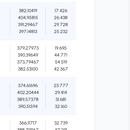
382,10419
17.426
404,95815
26.438
391,29467
29.728
397,14813
25.232
379,27973
19.695
390,39649
44.771
373,79467
54.519
382,53100
42.367
374,61696
23.777
402,20444
29.414
389,57378
31.681
390,51594
32.160
366,11717
32.739
388,79967
47.291