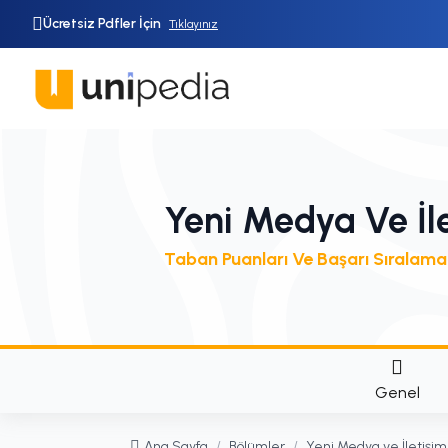
Ücretsiz Pdfler İçin
Tıklayınız
Yeni Medya Ve İl
Taban Puanları Ve Başarı Sıralama
Genel
Ana Sayfa
/
Bölümler
/
Yeni Medya ve İletişim