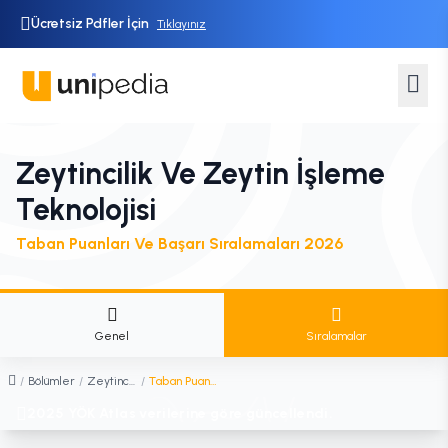
Ücretsiz Pdfler İçin
Tıklayınız
Zeytincilik Ve Zeytin İşleme
Teknolojisi
Taban Puanları Ve Başarı Sıralamaları 2026
Genel
Sıralamalar
/
Bölümler
/
Zeytincilik ve Zeytin İşleme Teknolojisi
/
Taban Puanları ve Sıralamaları
2025 YÖK Atlas verilerine göre güncellendi.