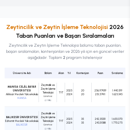
Zeytincilik ve Zeytin İşleme Teknolojisi
2026
Taban Puanları ve Başarı Sıralamaları
Zeytincilik ve Zeytin İşleme Teknolojisi
bölümü taban puanları,
başarı sıralamaları, kontenjanları ve 2026 yılı için en güncel veriler
aşağıdadır. Toplam
2
program listeleniyor
Üniversite Adı
Bölüm
Alan
Yıl
Kontenjan
Puan
Sıralama
Zeytincilik ve
MANİSA CELÂL BAYAR
Zeytin İşleme
ÜNİVERSİTESİ
2025
20
256,97439
1.440.319
Teknolojisi
TYT
Akhisar Meslek Yüksekokulu
2024
20
251,57411
1.625.345
Ücretsiz
MANİSA
(2 Yıllık)
Zeytincilik ve
BALIKESİR ÜNİVERSİTESİ
Zeytin İşleme
2025
35
242,35331
1.655.070
Edremit Meslek Yüksekokulu
Teknolojisi
TYT
2024
35
243,31588
1.770.275
BALIKESİR
Ücretsiz
(2 Yıllık)