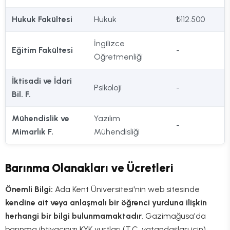
Hukuk Fakültesi
Hukuk
₺112.500
İngilizce
Eğitim Fakültesi
-
Öğretmenliği
İktisadi ve İdari
Psikoloji
-
Bil. F.
Mühendislik ve
Yazılım
-
Mimarlık F.
Mühendisliği
Barınma Olanakları ve Ücretleri
Önemli Bilgi:
Ada Kent Üniversitesi'nin web sitesinde
kendine ait veya anlaşmalı bir öğrenci yurduna ilişkin
herhangi bir bilgi bulunmamaktadır
. Gazimağusa'da
barınma ihtiyacınızı KYK yurtları (T.C. vatandaşları için)