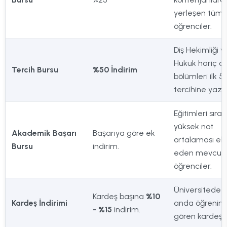
yerleşen tüm
öğrenciler.
Diş Hekimliği v
Hukuk hariç di
Tercih Bursu
%50 İndirim
bölümleri ilk 5
tercihine yaza
Eğitimleri sıra
yüksek not
Akademik Başarı
Başarıya göre ek
ortalaması el
Bursu
indirim.
eden mevcut
öğrenciler.
Üniversitede a
Kardeş başına
%10
Kardeş İndirimi
anda öğrenim
- %15
indirim.
gören kardeşle