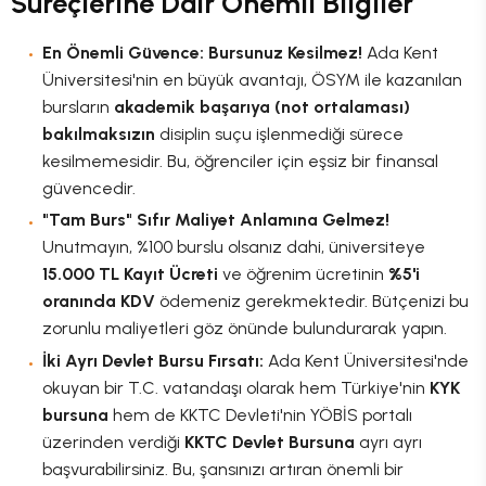
Süreçlerine Dair Önemli Bilgiler
En Önemli Güvence: Bursunuz Kesilmez!
Ada Kent
Üniversitesi'nin en büyük avantajı, ÖSYM ile kazanılan
bursların
akademik başarıya (not ortalaması)
bakılmaksızın
disiplin suçu işlenmediği sürece
kesilmemesidir. Bu, öğrenciler için eşsiz bir finansal
güvencedir.
"Tam Burs" Sıfır Maliyet Anlamına Gelmez!
Unutmayın, %100 burslu olsanız dahi, üniversiteye
15.000 TL Kayıt Ücreti
ve öğrenim ücretinin
%5'i
oranında KDV
ödemeniz gerekmektedir. Bütçenizi bu
zorunlu maliyetleri göz önünde bulundurarak yapın.
İki Ayrı Devlet Bursu Fırsatı:
Ada Kent Üniversitesi'nde
okuyan bir T.C. vatandaşı olarak hem Türkiye'nin
KYK
bursuna
hem de KKTC Devleti'nin YÖBİS portalı
üzerinden verdiği
KKTC Devlet Bursuna
ayrı ayrı
başvurabilirsiniz. Bu, şansınızı artıran önemli bir