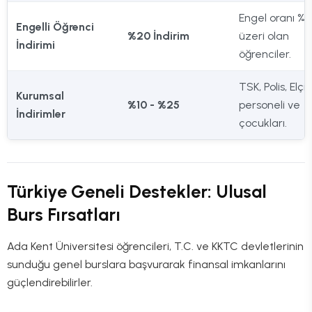
Engel oranı %4
Engelli Öğrenci
%20 İndirim
üzeri olan
İndirimi
öğrenciler.
TSK, Polis, Elçili
Kurumsal
%10 - %25
personeli ve
İndirimler
çocukları.
Türkiye Geneli Destekler: Ulusal
Burs Fırsatları
Ada Kent Üniversitesi öğrencileri, T.C. ve KKTC devletlerinin
sunduğu genel burslara başvurarak finansal imkanlarını
güçlendirebilirler.