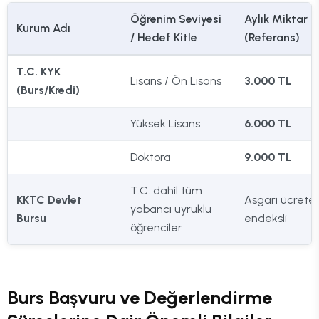
Öğrenim Seviyesi
Aylık Miktar
Kurum Adı
/ Hedef Kitle
(Referans)
T.C. KYK
Lisans / Ön Lisans
3.000 TL
(Burs/Kredi)
Yüksek Lisans
6.000 TL
Doktora
9.000 TL
T.C. dahil tüm
KKTC Devlet
Asgari ücrete
yabancı uyruklu
Bursu
endeksli
öğrenciler
Burs Başvuru ve Değerlendirme