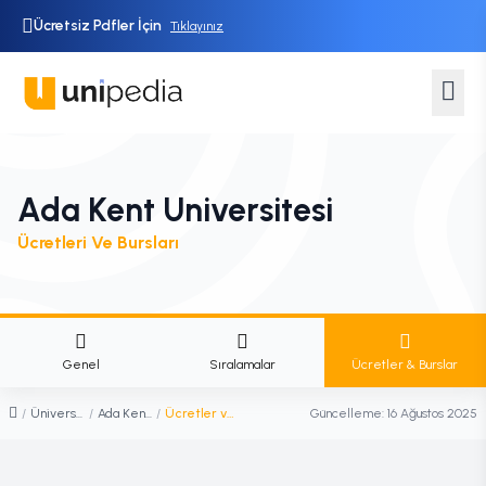
Ücretsiz Pdfler İçin
Tıklayınız
Ada Kent Universitesi
Ücretleri Ve Bursları
Genel
Sıralamalar
Ücretler & Burslar
/
Üniversiteler
/
Ada Kent Üniversitesi
/
Ücretler ve Burslar
Güncelleme:
16 Ağustos 2025