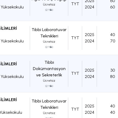
2025
60
TYT
Ücretsiz
k Yüksekokulu
2024
60
(2 Yıllık)
İLİMLERİ
Tıbbi Laboratuvar
2025
40
Teknikleri
TYT
k Yüksekokulu
2024
70
Ücretsiz
(2 Yıllık)
Tıbbi
İLİMLERİ
Dokümantasyon
2025
30
TYT
ve Sekreterlik
k Yüksekokulu
2024
80
Ücretsiz
(2 Yıllık)
İLİMLERİ
Tıbbi Laboratuvar
2025
40
Teknikleri
TYT
 Yüksekokulu
2024
40
Ücretsiz