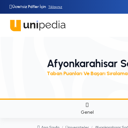
Ücretsiz Pdfler İçin
Tıklayınız
Afyonkarahisar Sağ
Taban Puanları Ve Başarı Sıralama
Genel
Ana Sayfa
/
Üniversiteler
/
Afyonkarahisar Sağl