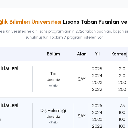
ık Bilimleri Üniversitesi
Lisans
Taban Puanları ve 
esi
üniversitesine ait
lisans
programlarının 2026 taban puanları, başarı sır
sunulmuştur. Toplam
7
program listeleniyor
Bölüm
Alan
Yıl
Kontenj
İLİMLERİ
2025
210
Tıp
2024
210
SAY
Ücretsiz
2023
200
(6 Yıllık)
2022
200
İLİMLERİ
2025
75
Diş Hekimliği
2024
100
SAY
Ücretsiz
i
2023
100
(5 Yıllık)
2022
100