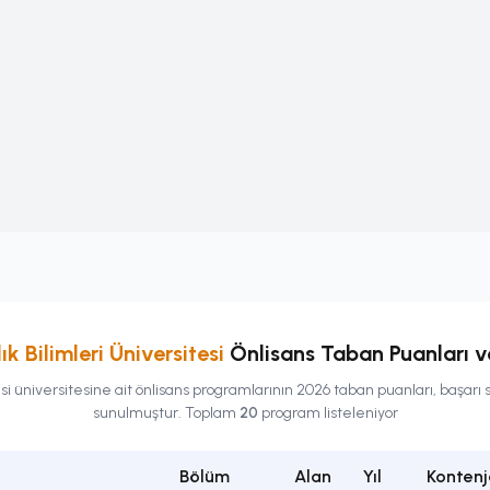
k Bilimleri Üniversitesi
Önlisans
Taban Puanları ve
si
üniversitesine ait
önlisans
programlarının 2026 taban puanları, başarı s
sunulmuştur. Toplam
20
program listeleniyor
Bölüm
Alan
Yıl
Kontenj