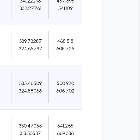
341,22298
457.695
332,27761
541.189
339,73287
468.518
324,65797
608.725
335,46509
500.920
324,88066
606.702
330,47055
541.265
318,53537
669.336