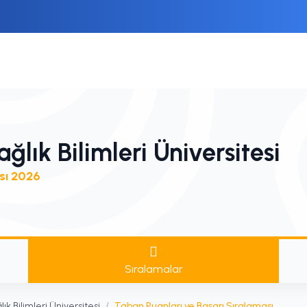
lık Bilimleri Üniversitesi
sı 2026
Sıralamalar
ık Bilimleri Üniversitesi
/
Taban Puanları ve Başarı Sıralaması