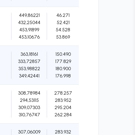
449,86221
46.271
432,25044
52.421
453,91899
54.528
453,10676
53.869
363,18161
150.490
333,72857
177.829
353,98822
180.900
349,42441
176.998
308,78984
278.257
294,53115
283.952
309,07303
295.204
310,76747
262.284
307,06009
283.932