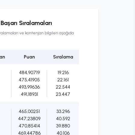
Başarı Sıralamaları
alamaları ve kontenjan bilgileri aşağıda
an
Puan
Sıralama
484,90719
19.216
475,41905
22.161
493,99636
22.544
491,18931
23.447
465,00251
33.296
447,23809
40.592
470,85414
39.880
469,44786
40.106