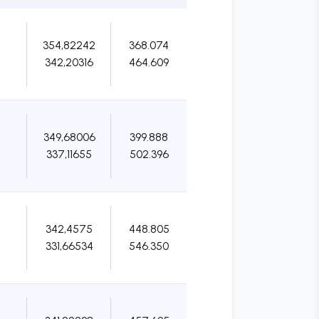
354,82242
368.074
342,20316
464.609
349,68006
399.888
337,11655
502.396
342,4575
448.805
331,66534
546.350