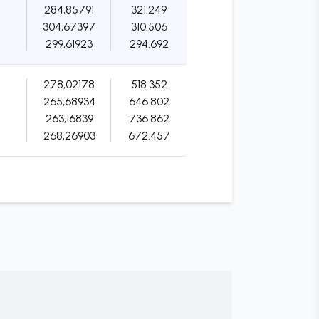
284,85791
321.249
304,67397
310.506
299,61923
294.692
278,02178
518.352
265,68934
646.802
263,16839
736.862
268,26903
672.457