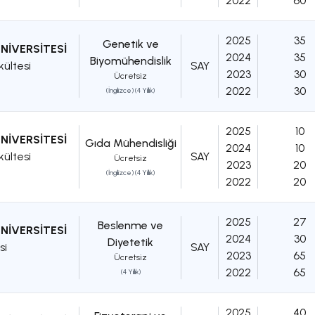
2022
60
2025
35
Genetik ve
NİVERSİTESİ
2024
35
Biyomühendislik
kültesi
SAY
2023
30
Ücretsiz
2022
30
(İngilizce) (4 Yıllık)
2025
10
NİVERSİTESİ
Gıda Mühendisliği
2024
10
kültesi
SAY
Ücretsiz
2023
20
(İngilizce) (4 Yıllık)
2022
20
2025
27
Beslenme ve
NİVERSİTESİ
2024
30
Diyetetik
si
SAY
2023
65
Ücretsiz
2022
65
(4 Yıllık)
2025
40