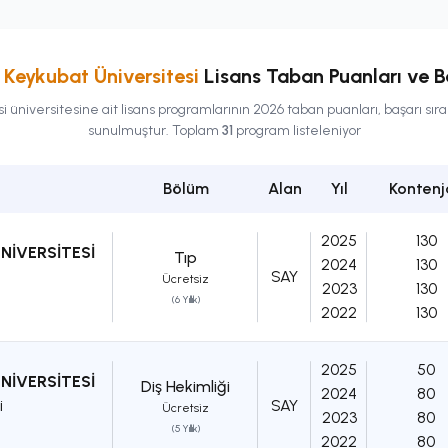
Keykubat Üniversitesi
Lisans
Taban Puanları ve Ba
si
üniversitesine ait
lisans
programlarının 2026 taban puanları, başarı sıra
sunulmuştur. Toplam
31
program listeleniyor
Bölüm
Alan
Yıl
Kontenj
2025
130
NİVERSİTESİ
Tıp
2024
130
SAY
Ücretsiz
2023
130
(6 Yıllık)
2022
130
2025
50
NİVERSİTESİ
Diş Hekimliği
2024
80
i
SAY
Ücretsiz
2023
80
(5 Yıllık)
2022
80