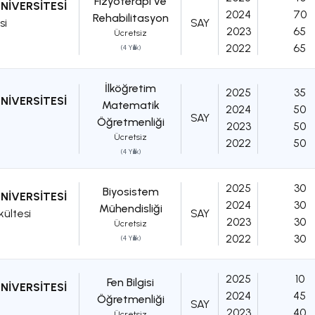
Fizyoterapi ve
NİVERSİTESİ
2024
70
Rehabilitasyon
si
SAY
2023
65
Ücretsiz
2022
65
(4 Yıllık)
İlköğretim
2025
35
NİVERSİTESİ
Matematik
2024
50
SAY
Öğretmenliği
2023
50
Ücretsiz
2022
50
(4 Yıllık)
2025
30
Biyosistem
NİVERSİTESİ
2024
30
Mühendisliği
kültesi
SAY
2023
30
Ücretsiz
2022
30
(4 Yıllık)
2025
10
Fen Bilgisi
NİVERSİTESİ
2024
45
Öğretmenliği
SAY
2023
40
Ücretsiz