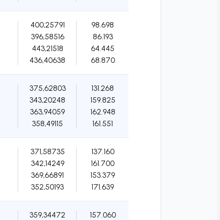
400,25791
98.698
396,58516
86.193
443,21518
64.445
436,40638
68.870
375,62803
131.268
343,20248
159.825
363,94059
162.948
358,49115
161.551
371,58735
137.160
342,14249
161.700
369,66891
153.379
352,50193
171.639
359,34472
157.060