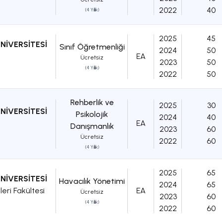
2022
40
(4 Yıllık)
2025
45
NİVERSİTESİ
Sınıf Öğretmenliği
2024
50
EA
Ücretsiz
2023
50
(4 Yıllık)
2022
50
Rehberlik ve
2025
30
NİVERSİTESİ
Psikolojik
2024
40
EA
Danışmanlık
2023
60
Ücretsiz
2022
60
(4 Yıllık)
2025
65
NİVERSİTESİ
Havacılık Yönetimi
2024
65
eri Fakültesi
EA
Ücretsiz
2023
60
(4 Yıllık)
2022
60