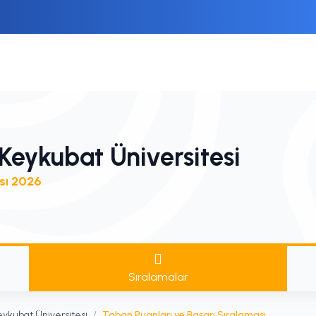
Keykubat Üniversitesi
sı 2026
Sıralamalar
eykubat Üniversitesi
/
Taban Puanları ve Başarı Sıralaması