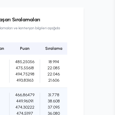
şarı Sıralamaları
lamaları ve kontenjan bilgileri aşağıda
an
Puan
Sıralama
485,25056
18.994
475,55618
22.085
494,75298
22.046
493,83163
21.606
466,86479
31.778
449,96091
38.608
474,30222
37.095
474,51197
36.080