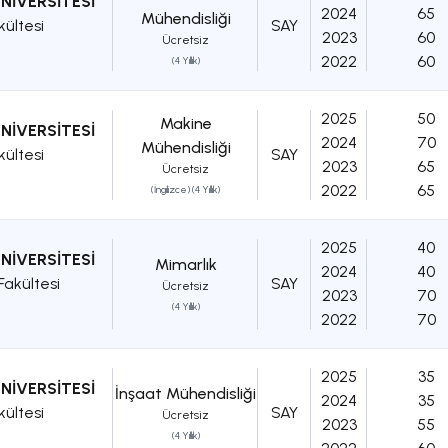
NİVERSİTESİ
2024
65
Mühendisliği
kültesi
SAY
2023
60
Ücretsiz
2022
60
(4 Yıllık)
2025
50
Makine
NİVERSİTESİ
2024
70
Mühendisliği
kültesi
SAY
2023
65
Ücretsiz
2022
65
(İngilizce) (4 Yıllık)
2025
40
NİVERSİTESİ
Mimarlık
2024
40
akültesi
SAY
Ücretsiz
2023
70
(4 Yıllık)
2022
70
2025
35
NİVERSİTESİ
İnşaat Mühendisliği
2024
35
kültesi
SAY
Ücretsiz
2023
55
(4 Yıllık)