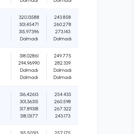
Dolmadı
Dolmadı
320,13588
243.858
301,45471
260.278
315,97396
273.143
Dolmadı
Dolmadı
318,02861
249.775
294,96990
282.339
Dolmadı
Dolmadı
Dolmadı
Dolmadı
316,42613
254.433
301,36315
260.598
317,89318
267.322
318,13177
243.173
315,50313
257.175