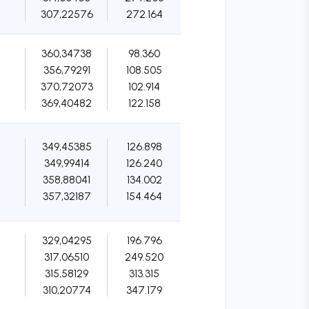
307,22576
272.164
360,34738
98.360
356,79291
108.505
370,72073
102.914
369,40482
122.158
349,45385
126.898
349,99414
126.240
358,88041
134.002
357,32187
154.464
329,04295
196.796
317,06510
249.520
315,58129
313.315
310,20774
347.179