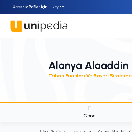
Ücretsiz Pdfler İçin
Tıklayınız
Alanya Alaaddin 
Taban Puanları Ve Başarı Sıralama
Genel
Ana Sayfa
/
Üniversiteler
/
Alanya Alaaddin K