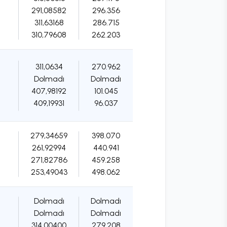
291,08582
296.356
311,63168
286.715
310,79608
262.203
311,0634
270.962
Dolmadı
Dolmadı
407,98192
101.045
409,19931
96.037
279,34659
398.070
261,92994
440.941
271,82786
459.258
253,49043
498.062
Dolmadı
Dolmadı
Dolmadı
Dolmadı
314,00400
279.208