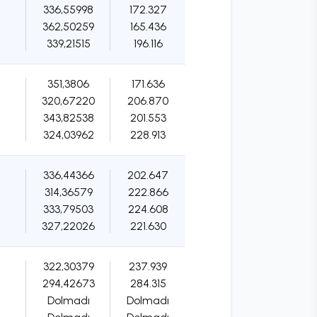
336,55998
172.327
362,50259
165.436
339,21515
196.116
351,3806
171.636
320,67220
206.870
343,82538
201.553
324,03962
228.913
336,44366
202.647
314,36579
222.866
333,79503
224.608
327,22026
221.630
322,30379
237.939
294,42673
284.315
Dolmadı
Dolmadı