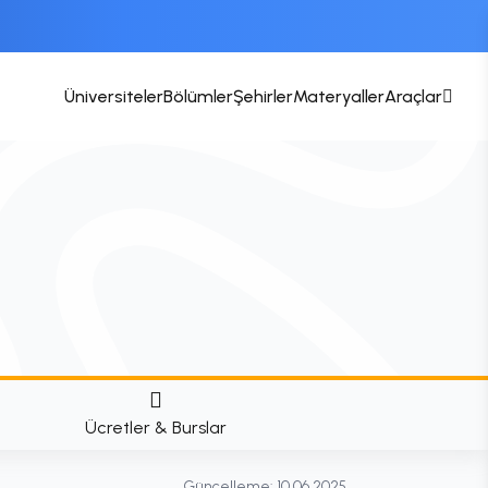
Üniversiteler
Bölümler
Şehirler
Materyaller
Araçlar
Ücretler & Burslar
Güncelleme:
10.06.2025