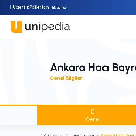
Ücretsiz Pdfler İçin
Tıklayınız
Ankara Hacı Bayra
Genel Bilgileri
Genel
Ana Sayfa
/
Üniversiteler
/
Ankara Hacı Bayra