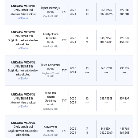
ANKARA MEDİPOL
İnşaat Teknolojisi
ÜNİVERSİTESİ
2025
10
346,2975
422.330
Burslu
TYT
Meslek Yüksekokulu
2024
10
339,20226
486.588
(Burslu) (2 Yıllık)
ANKARA
ANKARA MEDİPOL
Ameliyathane
ÜNİVERSİTESİ
Hizmetleri
2025
8
345,39663
428.374
Sağlık Hizmetleri Meslek
TYT
Burslu
2024
9
341,64935
468.505
Yüksekokulu
(Burslu) (2 Yıllık)
ANKARA
ANKARA MEDİPOL
İlk ve Acil Yardım
ÜNİVERSİTESİ
2025
10
345,10333
430.335
Burslu
Sağlık Hizmetleri Meslek
TYT
2024
---
---
---
(İngilizce) (Burslu)
Yüksekokulu
(2 Yıllık)
ANKARA
Arka-Yüz
ANKARA MEDİPOL
Yazılım
ÜNİVERSİTESİ
2025
10
343,75258
439.469
Geliştirme
TYT
Meslek Yüksekokulu
2024
---
---
---
Burslu
ANKARA
(Burslu) (2 Yıllık)
ANKARA MEDİPOL
ÜNİVERSİTESİ
Odyometri
2025
7
343,43011
441.763
Sağlık Hizmetleri Meslek
Burslu
TYT
2024
8
342,25369
464.208
Yüksekokulu
(Burslu) (2 Yıllık)