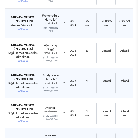
ANKARA
Yıllık)
Mahkeme Büro
ANKARA MEDİPOL
Hizmetleri
ÜNİVERSİTESİ
2025
25
178,11005
2.302.613
TYT
%50 İndirimli
Meslek Yüksekokulu
2024
---
---
---
(%50 İndirimli) (2
ANKARA
Yıllık)
ANKARA MEDİPOL
Ağız ve Diş
ÜNİVERSİTESİ
Sağlığı
2025
68
Dolmadı
Dolmadı
Sağlık Hizmetleri Meslek
TYT
%50 İndirimli
2024
---
---
---
Yüksekokulu
(İngilizce) (%50
ANKARA
İndirimli) (2 Yıllık)
ANKARA MEDİPOL
Ameliyathane
ÜNİVERSİTESİ
Hizmetleri
2025
68
Dolmadı
Dolmadı
Sağlık Hizmetleri Meslek
TYT
%50 İndirimli
2024
---
---
---
Yüksekokulu
(İngilizce) (%50
ANKARA
İndirimli) (2 Yıllık)
ANKARA MEDİPOL
Anestezi
ÜNİVERSİTESİ
2025
68
Dolmadı
Dolmadı
%50 İndirimli
Sağlık Hizmetleri Meslek
TYT
2024
---
---
---
(İngilizce) (%50
Yüksekokulu
İndirimli) (2 Yıllık)
ANKARA
Arka-Yüz