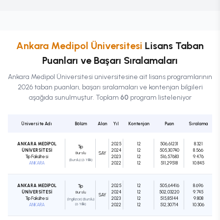
Ankara Medipol Üniversitesi
Lisans
Taban
Puanları ve Başarı Sıralamaları
Ankara Medipol Üniversitesi
üniversitesine ait
lisans
programlarının
2026 taban puanları, başarı sıralamaları ve kontenjan bilgileri
aşağıda sunulmuştur. Toplam
60
program listeleniyor
Üniversite Adı
Bölüm
Alan
Yıl
Kontenjan
Puan
Sıralama
ANKARA MEDİPOL
2025
12
506,61231
8.321
Tıp
ÜNİVERSİTESİ
2024
12
505,30740
8.566
Burslu
SAY
Tıp Fakültesi
2023
12
516,57683
9.476
(Burslu) (6 Yıllık)
ANKARA
2022
12
511,29518
10.845
ANKARA MEDİPOL
2025
12
505,64416
8.696
Tıp
ÜNİVERSİTESİ
2024
12
502,03220
9.745
Burslu
SAY
Tıp Fakültesi
2023
12
515,85144
9.808
(İngilizce) (Burslu)
ANKARA
(6 Yıllık)
2022
12
512,30714
10.306