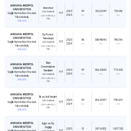
ANKARA MEDİPOL
Anestezi
ÜNİVERSİTESİ
2025
49
313,22049
703.018
%50 İndirimli
Sağlık Hizmetleri Meslek
TYT
2024
---
---
---
(%50 İndirimli) (2
Yüksekokulu
Yıllık)
ANKARA
ANKARA MEDİPOL
Diş Protez
ÜNİVERSİTESİ
Teknolojisi
2025
48
308,98045
748.296
Sağlık Hizmetleri Meslek
TYT
%50 İndirimli
2024
---
---
---
Yüksekokulu
(%50 İndirimli) (2
ANKARA
Yıllık)
Tıbbi
ANKARA MEDİPOL
Görüntüleme
ÜNİVERSİTESİ
2025
49
306,53344
775.450
Teknikleri
Sağlık Hizmetleri Meslek
TYT
2024
---
---
---
%50 İndirimli
Yüksekokulu
(%50 İndirimli) (2
ANKARA
Yıllık)
ANKARA MEDİPOL
İlk ve Acil Yardım
ÜNİVERSİTESİ
2025
49
304,51097
798.429
%50 İndirimli
Sağlık Hizmetleri Meslek
TYT
2024
---
---
---
(%50 İndirimli) (2
Yüksekokulu
Yıllık)
ANKARA
ANKARA MEDİPOL
Ağız ve Diş
ÜNİVERSİTESİ
Sağlığı
2025
51
287,61302
1.007.352
Sağlık Hizmetleri Meslek
TYT
%50 İndirimli