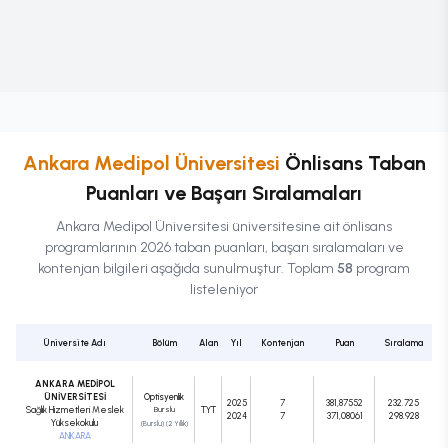
Ankara Medipol Üniversitesi
Önlisans
Taban
Puanları ve Başarı Sıralamaları
Ankara Medipol Üniversitesi
üniversitesine ait
önlisans
programlarının 2026 taban puanları, başarı sıralamaları ve
kontenjan bilgileri aşağıda sunulmuştur. Toplam
58
program
listeleniyor
Üniversite Adı
Bölüm
Alan
Yıl
Kontenjan
Puan
Sıralama
ANKARA MEDİPOL
ÜNİVERSİTESİ
Optisyenlik
2025
7
381,87552
232.725
Sağlık Hizmetleri Meslek
Burslu
TYT
2024
7
371,08061
298.928
Yüksekokulu
(Burslu) (2 Yıllık)
ANKARA