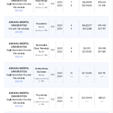
ÜNİVERSİTESİ
Radyoterapi
2025
7
336,85349
490.203
Sağlık Hizmetleri Meslek
Burslu
TYT
2024
8
335,94603
511.458
Yüksekokulu
(Burslu) (2 Yıllık)
ANKARA
ANKARA MEDİPOL
Pazarlama
ÜNİVERSİTESİ
2025
4
336,82297
490.440
Burslu
TYT
Meslek Yüksekokulu
2024
4
334,12688
525.787
(Burslu) (2 Yıllık)
ANKARA
ANKARA MEDİPOL
Biyomedikal
ÜNİVERSİTESİ
Cihaz Teknolojisi
2025
8
331,2911
534.498
Sağlık Hizmetleri Meslek
TYT
Burslu
2024
8
325,92331
597.089
Yüksekokulu
(Burslu) (2 Yıllık)
ANKARA
ANKARA MEDİPOL
Ameliyathane
ÜNİVERSİTESİ
Hizmetleri
2025
10
327,12696
569.781
Sağlık Hizmetleri Meslek
TYT
Burslu
2024
---
---
---
Yüksekokulu
(İngilizce) (Burslu)
ANKARA
(2 Yıllık)
ANKARA MEDİPOL
Fizyoterapi
ÜNİVERSİTESİ
2025
10
325,05444
588.221
Burslu
Sağlık Hizmetleri Meslek
TYT
2024
---
---
---
(İngilizce) (Burslu)
Yüksekokulu
(2 Yıllık)
ANKARA