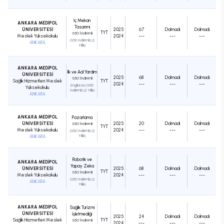
İç Mekan
ANKARA MEDİPOL
Tasarımı
ÜNİVERSİTESİ
2025
67
Dolmadı
Dolmadı
TYT
%50 İndirimli
Meslek Yüksekokulu
2024
---
---
---
(%50 İndirimli) (2
ANKARA
Yıllık)
ANKARA MEDİPOL
İlk ve Acil Yardım
ÜNİVERSİTESİ
2025
68
Dolmadı
Dolmadı
%50 İndirimli
Sağlık Hizmetleri Meslek
TYT
2024
---
---
---
(İngilizce) (%50
Yüksekokulu
İndirimli) (2 Yıllık)
ANKARA
ANKARA MEDİPOL
Pazarlama
ÜNİVERSİTESİ
2025
20
Dolmadı
Dolmadı
%50 İndirimli
TYT
Meslek Yüksekokulu
2024
---
---
---
(%50 İndirimli) (2
ANKARA
Yıllık)
Robotik ve
ANKARA MEDİPOL
Yapay Zeka
ÜNİVERSİTESİ
2025
68
Dolmadı
Dolmadı
TYT
%50 İndirimli
Meslek Yüksekokulu
2024
---
---
---
(%50 İndirimli) (2
ANKARA
Yıllık)
ANKARA MEDİPOL
Sağlık Turizmi
ÜNİVERSİTESİ
İşletmeciliği
2025
24
Dolmadı
Dolmadı
Sağlık Hizmetleri Meslek
TYT
%50 İndirimli
2024
---
---
---