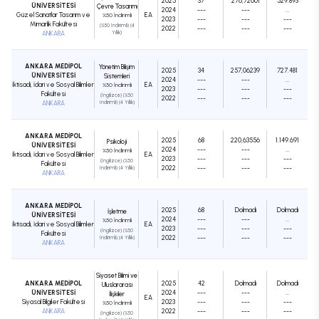
2025
37
276,72601
529.893
ÜNİVERSİTESİ
Çevre Tasarımı
2024
---
---
...
Güzel Sanatlar Tasarım ve
EA
%50 İndirimli
2023
---
---
---
Mimarlık Fakültesi
(%50 İndirimli) (4
2022
---
---
---
ANKARA
Yıllık)
ANKARA MEDİPOL
Yönetim Bilişim
2025
34
257,06239
727.481
ÜNİVERSİTESİ
Sistemleri
2024
---
---
...
İktisadi, İdari ve Sosyal Bilimler
EA
%50 İndirimli
2023
---
---
---
Fakültesi
(İngilizce) (%50
2022
---
---
---
ANKARA
İndirimli) (4 Yıllık)
ANKARA MEDİPOL
2025
68
220,63556
1.149.691
Psikoloji
ÜNİVERSİTESİ
2024
---
---
...
%50 İndirimli
İktisadi, İdari ve Sosyal Bilimler
EA
2023
---
---
---
(İngilizce) (%50
Fakültesi
2022
---
---
---
İndirimli) (4 Yıllık)
ANKARA
ANKARA MEDİPOL
2025
68
Dolmadı
Dolmadı
İşletme
ÜNİVERSİTESİ
2024
---
---
...
%50 İndirimli
İktisadi, İdari ve Sosyal Bilimler
EA
2023
---
---
---
(İngilizce) (%50
Fakültesi
2022
---
---
---
İndirimli) (4 Yıllık)
ANKARA
Siyaset Bilimi ve
ANKARA MEDİPOL
2025
42
Dolmadı
Dolmadı
Uluslararası
ÜNİVERSİTESİ
2024
---
---
...
İlişkiler
EA
Siyasal Bilgiler Fakültesi
2023
---
---
---
%50 İndirimli
ANKARA
2022
---
---
---
(İngilizce) (%50