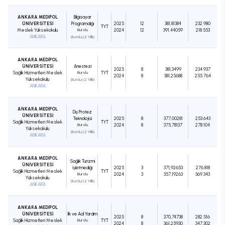
ANKARA MEDİPOL
Bilgisayar
ÜNİVERSİTESİ
Programcılığı
2025
12
381,81384
232.980
TYT
Meslek Yüksekokulu
Burslu
2024
12
391,44059
218.553
ANKARA
(Burslu) (2 Yıllık)
ANKARA MEDİPOL
ÜNİVERSİTESİ
Anestezi
2025
8
381,3499
234.937
Sağlık Hizmetleri Meslek
Burslu
TYT
2024
8
381,25688
255.764
Yüksekokulu
(Burslu) (2 Yıllık)
ANKARA
ANKARA MEDİPOL
Diş Protez
ÜNİVERSİTESİ
Teknolojisi
2025
8
377,00281
253.643
Sağlık Hizmetleri Meslek
TYT
Burslu
2024
8
375,78137
278.104
Yüksekokulu
(Burslu) (2 Yıllık)
ANKARA
ANKARA MEDİPOL
Sağlık Turizmi
ÜNİVERSİTESİ
İşletmeciliği
2025
3
371,92653
276.818
Sağlık Hizmetleri Meslek
TYT
Burslu
2024
3
357,19263
369.343
Yüksekokulu
(Burslu) (2 Yıllık)
ANKARA
ANKARA MEDİPOL
ÜNİVERSİTESİ
İlk ve Acil Yardım
2025
8
370,74738
282.516
Sağlık Hizmetleri Meslek
Burslu
TYT
2024
8
361,25930
347.302