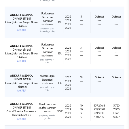
İndirimli) (4 Yıllık)
Uluslararası
ANKARA MEDİPOL
2025
51
Dolmadı
Dolmadı
Ticaret ve
ÜNİVERSİTESİ
2024
---
---
...
Finansman
İktisadi, İdari ve Sosyal Bilimler
EA
2023
---
---
---
%50 İndirimli
Fakültesi
2022
---
---
---
(İngilizce) (%50
ANKARA
İndirimli) (4 Yıllık)
Uluslararası
ANKARA MEDİPOL
2025
31
Dolmadı
Dolmadı
Ticaret ve
ÜNİVERSİTESİ
2024
---
---
...
Finansman
İktisadi, İdari ve Sosyal Bilimler
EA
2023
---
---
---
%50 İndirimli
Fakültesi
2022
---
---
---
(%50 İndirimli) (4
ANKARA
Yıllık)
ANKARA MEDİPOL
Yönetim Bilişim
2025
76
Dolmadı
Dolmadı
ÜNİVERSİTESİ
Sistemleri
2024
---
---
...
İktisadi, İdari ve Sosyal Bilimler
EA
%50 İndirimli
2023
---
---
---
Fakültesi
(%50 İndirimli) (4
2022
---
---
---
ANKARA
Yıllık)
ANKARA MEDİPOL
Gastronomi ve
2025
10
407,27618
5.750
ÜNİVERSİTESİ
Mutfak Sanatları
2024
10
433,56683
7.550
Güzel Sanatlar Tasarım ve
SÖZ
Burslu
2023
9
421,98381
8.065
Mimarlık Fakültesi
(İngilizce) (Burslu)
2022
9
418,17473
10.697
ANKARA
(4 Yıllık)