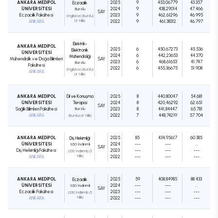
ANKARA MEDİPOL
2025
9
453,06779
43.357
Eczacılık
ÜNİVERSİTESİ
2024
9
438,29014
47.466
Burslu
SAY
Eczacılık Fakültesi
2023
9
462,61296
46.995
(İngilizce) (Burslu)
ANKARA
(5 Yıllık)
2022
9
461,38312
46.797
Elektrik-
ANKARA MEDİPOL
2025
6
450,67273
45.536
Elektronik
ÜNİVERSİTESİ
2024
6
442,23653
44.370
Mühendisliği
Mühendislik ve Doğa Bilimleri
SAY
2023
6
468,61653
41.747
Burslu
Fakültesi
2022
6
455,36675
51.908
(İngilizce) (Burslu)
ANKARA
(4 Yıllık)
ANKARA MEDİPOL
Dil ve Konuşma
2025
8
440,80047
54.681
ÜNİVERSİTESİ
Terapisi
2024
8
420,46292
62.651
SAY
Sağlık Bilimleri Fakültesi
Burslu
2023
8
441,84447
65.781
ANKARA
2022
7
448,74219
57.704
(Burslu) (4 Yıllık)
ANKARA MEDİPOL
2025
85
434,95617
60.385
Diş Hekimliği
ÜNİVERSİTESİ
2024
---
---
...
%50 İndirimli
SAY
Diş Hekimliği Fakültesi
2023
---
---
---
(%50 İndirimli) (5
ANKARA
Yıllık)
2022
---
---
---
ANKARA MEDİPOL
2025
59
408,84985
88.433
Eczacılık
ÜNİVERSİTESİ
2024
---
---
...
%50 İndirimli
SAY
Eczacılık Fakültesi
2023
---
---
---
(%50 İndirimli) (5
ANKARA
Yıllık)
2022
---
---
---