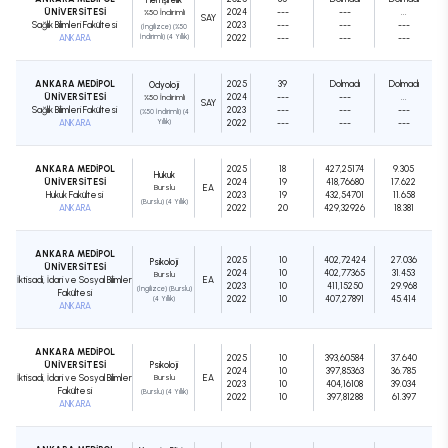
ÜNİVERSİTESİ
2024
---
---
...
%50 İndirimli
SAY
Sağlık Bilimleri Fakültesi
2023
---
---
---
(İngilizce) (%50
ANKARA
İndirimli) (4 Yıllık)
2022
---
---
---
ANKARA MEDİPOL
2025
39
Dolmadı
Dolmadı
Odyoloji
ÜNİVERSİTESİ
2024
---
---
...
%50 İndirimli
SAY
Sağlık Bilimleri Fakültesi
2023
---
---
---
(%50 İndirimli) (4
ANKARA
Yıllık)
2022
---
---
---
ANKARA MEDİPOL
2025
18
427,25174
9.305
Hukuk
ÜNİVERSİTESİ
2024
19
418,76680
17.622
Burslu
EA
Hukuk Fakültesi
2023
19
432,54701
11.658
(Burslu) (4 Yıllık)
ANKARA
2022
20
429,32926
18.381
ANKARA MEDİPOL
2025
10
402,72424
27.036
Psikoloji
ÜNİVERSİTESİ
2024
10
402,77365
31.453
Burslu
İktisadi, İdari ve Sosyal Bilimler
EA
2023
10
411,15250
29.968
(İngilizce) (Burslu)
Fakültesi
2022
10
407,27891
45.414
(4 Yıllık)
ANKARA
ANKARA MEDİPOL
2025
10
393,60584
37.640
ÜNİVERSİTESİ
Psikoloji
2024
10
397,85363
36.785
İktisadi, İdari ve Sosyal Bilimler
Burslu
EA
2023
10
404,16108
39.034
Fakültesi
(Burslu) (4 Yıllık)
2022
10
397,81288
61.397
ANKARA