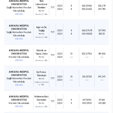
ANKARA MEDİPOL
Tıbbi
ÜNİVERSİTESİ
Laboratuvar
2025
8
360,35436
336.278
Sağlık Hizmetleri Meslek
Teknikleri
TYT
2024
8
350,22602
410.780
Yüksekokulu
Burslu
ANKARA
(Burslu) (2 Yıllık)
ANKARA MEDİPOL
Ağız ve Diş
ÜNİVERSİTESİ
Sağlığı
2025
8
360,07678
337.843
Sağlık Hizmetleri Meslek
TYT
Burslu
2024
8
354,40028
385.311
Yüksekokulu
(Burslu) (2 Yıllık)
ANKARA
ANKARA MEDİPOL
Robotik ve
ÜNİVERSİTESİ
Yapay Zeka
2025
10
352,67922
381.006
TYT
Meslek Yüksekokulu
Burslu
2024
---
---
---
ANKARA
(Burslu) (2 Yıllık)
ANKARA MEDİPOL
Diş Protez
ÜNİVERSİTESİ
Teknolojisi
2025
10
351,03728
391.249
Sağlık Hizmetleri Meslek
TYT
Burslu
2024
---
---
---
Yüksekokulu
(İngilizce) (Burslu)
ANKARA
(2 Yıllık)
ANKARA MEDİPOL
Mahkeme Büro
ÜNİVERSİTESİ
Hizmetleri
2025
4
347,8545
411.861
TYT
Meslek Yüksekokulu
Burslu
2024
4
344,13943
451.083
ANKARA
(Burslu) (2 Yıllık)