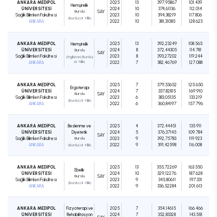
ANKARA MEDİPOL
2025
13
397,95867
101.439
Hemşirelik
ÜNİVERSİTESİ
2024
10
374,61136
112.014
Burslu
SAY
Sağlık Bilimleri Fakültesi
2023
10
394,38219
117.806
(Burslu) (4 Yıllık)
ANKARA
2022
10
381,31085
128.623
ANKARA MEDİPOL
2025
13
392,23249
108.565
Hemşirelik
ÜNİVERSİTESİ
2024
8
372,44305
114.781
Burslu
SAY
Sağlık Bilimleri Fakültesi
2023
8
393,27202
119.244
(İngilizce) (Burslu)
ANKARA
(4 Yıllık)
2022
7
382,46769
127.088
ANKARA MEDİPOL
2025
7
379,53652
125.650
Ergoterapi
ÜNİVERSİTESİ
2024
7
337,82815
169.910
Burslu
SAY
Sağlık Bilimleri Fakültesi
2023
6
383,05135
133.219
(Burslu) (4 Yıllık)
ANKARA
2022
6
360,84197
157.796
ANKARA MEDİPOL
Beslenme ve
2025
4
372,44451
135.911
ÜNİVERSİTESİ
Diyetetik
2024
5
376,37145
109.784
SAY
Sağlık Bilimleri Fakültesi
Burslu
2023
9
392,75783
119.923
ANKARA
2022
9
391,42598
116.008
(Burslu) (4 Yıllık)
ANKARA MEDİPOL
2025
13
355,72269
163.550
Ebelik
ÜNİVERSİTESİ
2024
10
329,12276
187.628
Burslu
SAY
Sağlık Bilimleri Fakültesi
2023
9
345,80611
197.331
(Burslu) (4 Yıllık)
ANKARA
2022
9
336,52284
201.613
ANKARA MEDİPOL
Fizyoterapi ve
2025
7
354,14615
166.466
ÜNİVERSİTESİ
Rehabilitasyon
2024
7
352,83328
143.518