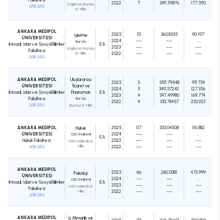
2022
7
349,59876
177.590
(İngilizce) (Burslu)
ANKARA
(4 Yıllık)
ANKARA MEDİPOL
2025
10
363,8555
90.197
İşletme
ÜNİVERSİTESİ
2024
---
---
...
Burslu
İktisadi, İdari ve Sosyal Bilimler
EA
2023
---
---
---
(İngilizce) (Burslu)
Fakültesi
2022
---
---
---
(4 Yıllık)
ANKARA
ANKARA MEDİPOL
Uluslararası
2025
5
359,79448
99.734
ÜNİVERSİTESİ
Ticaret ve
2024
5
349,57242
127.356
İktisadi, İdari ve Sosyal Bilimler
Finansman
EA
2023
4
347,49980
169.774
Fakültesi
Burslu
2022
4
333,78457
233.923
ANKARA
(Burslu) (4 Yıllık)
ANKARA MEDİPOL
2025
117
353,04508
116.882
Hukuk
ÜNİVERSİTESİ
2024
---
---
...
%50 İndirimli
EA
Hukuk Fakültesi
2023
---
---
---
(%50 İndirimli) (4
ANKARA
Yıllık)
2022
---
---
---
ANKARA MEDİPOL
2025
66
283,13381
473.999
Psikoloji
ÜNİVERSİTESİ
2024
---
---
...
%50 İndirimli
İktisadi, İdari ve Sosyal Bilimler
EA
2023
---
---
---
(%50 İndirimli) (4
Fakültesi
2022
---
---
---
Yıllık)
ANKARA
ANKARA MEDİPOL
İç Mimarlık ve