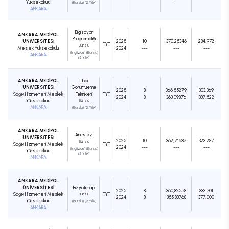
Yüksekokulu
(Burslu) (2 Yıllık)
ANKARA
Bilgisayar
ANKARA MEDİPOL
Programcılığı
ÜNİVERSİTESİ
2025
10
370,25346
284.972
TYT
Burslu
Meslek Yüksekokulu
2024
---
---
---
(İngilizce) (Burslu)
ANKARA
(2 Yıllık)
ANKARA MEDİPOL
Tıbbi
ÜNİVERSİTESİ
Görüntüleme
2025
8
366,55279
303.369
Sağlık Hizmetleri Meslek
Teknikleri
TYT
2024
8
363,09876
337.522
Yüksekokulu
Burslu
ANKARA
(Burslu) (2 Yıllık)
ANKARA MEDİPOL
Anestezi
ÜNİVERSİTESİ
2025
10
362,74637
323.287
Burslu
Sağlık Hizmetleri Meslek
TYT
2024
---
---
---
(İngilizce) (Burslu)
Yüksekokulu
(2 Yıllık)
ANKARA
ANKARA MEDİPOL
ÜNİVERSİTESİ
Fizyoterapi
2025
8
360,82558
333.701
Sağlık Hizmetleri Meslek
Burslu
TYT
2024
8
355,83768
377.000
Yüksekokulu
(Burslu) (2 Yıllık)
ANKARA