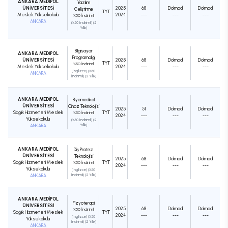
ANKARA MEDİPOL
Yazılım
ÜNİVERSİTESİ
2025
68
Dolmadı
Dolmadı
Geliştirme
TYT
Meslek Yüksekokulu
2024
---
---
---
%50 İndirimli
ANKARA
(%50 İndirimli) (2
Yıllık)
Bilgisayar
ANKARA MEDİPOL
Programcılığı
ÜNİVERSİTESİ
2025
68
Dolmadı
Dolmadı
TYT
%50 İndirimli
Meslek Yüksekokulu
2024
---
---
---
(İngilizce) (%50
ANKARA
İndirimli) (2 Yıllık)
ANKARA MEDİPOL
Biyomedikal
ÜNİVERSİTESİ
Cihaz Teknolojisi
2025
51
Dolmadı
Dolmadı
Sağlık Hizmetleri Meslek
TYT
%50 İndirimli
2024
---
---
---
Yüksekokulu
(%50 İndirimli) (2
ANKARA
Yıllık)
ANKARA MEDİPOL
Diş Protez
ÜNİVERSİTESİ
Teknolojisi
2025
68
Dolmadı
Dolmadı
Sağlık Hizmetleri Meslek
TYT
%50 İndirimli
2024
---
---
---
Yüksekokulu
(İngilizce) (%50
ANKARA
İndirimli) (2 Yıllık)
ANKARA MEDİPOL
Fizyoterapi
ÜNİVERSİTESİ
2025
68
Dolmadı
Dolmadı
%50 İndirimli
Sağlık Hizmetleri Meslek
TYT
2024
---
---
---
(İngilizce) (%50
Yüksekokulu
İndirimli) (2 Yıllık)
ANKARA