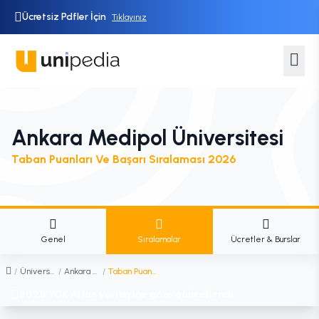
Ücretsiz Pdfler İçin
Tıklayınız
Ankara Medipol Üniversitesi
Taban Puanları Ve Başarı Sıralaması 2026
Genel
Sıralamalar
Ücretler & Burslar
/
Üniversiteler
/
Ankara Medipol Üniversitesi
/
Taban Puanları ve Başarı Sıralaması
2025 YÖK Atlas verilerine göre güncellendi.