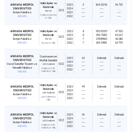
Halkla İlişkiler ve
ANKARA MEDİPOL
2025
5
364,51296
34.735
Reklamcılık
ÜNİVERSİTESİ
2024
---
---
...
SÖZ
Burslu
İletişim Fakültesi
2023
---
---
---
(İngilizce) (Burslu)
ANKARA
2022
---
---
---
(4 Yıllık)
ANKARA MEDİPOL
Halkla İlişkiler ve
2025
8
355,92037
47.320
ÜNİVERSİTESİ
Reklamcılık
2024
8
390,73185
44.267
SÖZ
İletişim Fakültesi
Burslu
2023
7
378,89820
46.082
ANKARA
2022
7
369,54831
63.793
(Burslu) (4 Yıllık)
ANKARA MEDİPOL
Gastronomi ve
2025
63
Dolmadı
Dolmadı
ÜNİVERSİTESİ
Mutfak Sanatları
2024
---
---
...
Güzel Sanatlar Tasarım ve
SÖZ
%50 İndirimli
2023
---
---
---
Mimarlık Fakültesi
(İngilizce) (%50
2022
---
---
---
ANKARA
İndirimli) (4 Yıllık)
Halkla İlişkiler ve
ANKARA MEDİPOL
2025
49
Dolmadı
Dolmadı
Reklamcılık
ÜNİVERSİTESİ
2024
---
---
...
SÖZ
%50 İndirimli
İletişim Fakültesi
2023
---
---
---
(%50 İndirimli) (4
ANKARA
2022
---
---
---
Yıllık)
Halkla İlişkiler ve
ANKARA MEDİPOL
2025
34
Dolmadı
Dolmadı
Reklamcılık
ÜNİVERSİTESİ
2024
---
---
...
SÖZ
%50 İndirimli
İletişim Fakültesi
2023
---
---
---
(İngilizce) (%50
ANKARA
2022
---
---
---
İndirimli) (4 Yıllık)