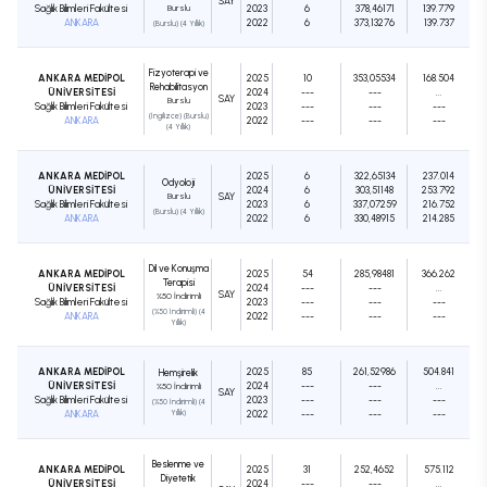
SAY
Sağlık Bilimleri Fakültesi
Burslu
2023
6
378,46171
139.779
ANKARA
2022
6
373,13276
139.737
(Burslu) (4 Yıllık)
Fizyoterapi ve
ANKARA MEDİPOL
2025
10
353,05534
168.504
Rehabilitasyon
ÜNİVERSİTESİ
2024
---
---
...
SAY
Burslu
Sağlık Bilimleri Fakültesi
2023
---
---
---
(İngilizce) (Burslu)
ANKARA
2022
---
---
---
(4 Yıllık)
ANKARA MEDİPOL
2025
6
322,65134
237.014
Odyoloji
ÜNİVERSİTESİ
2024
6
303,51148
253.792
Burslu
SAY
Sağlık Bilimleri Fakültesi
2023
6
337,07259
216.752
(Burslu) (4 Yıllık)
ANKARA
2022
6
330,48915
214.285
Dil ve Konuşma
ANKARA MEDİPOL
2025
54
285,98481
366.262
Terapisi
ÜNİVERSİTESİ
2024
---
---
...
SAY
%50 İndirimli
Sağlık Bilimleri Fakültesi
2023
---
---
---
(%50 İndirimli) (4
ANKARA
2022
---
---
---
Yıllık)
ANKARA MEDİPOL
2025
85
261,52986
504.841
Hemşirelik
ÜNİVERSİTESİ
2024
---
---
...
%50 İndirimli
SAY
Sağlık Bilimleri Fakültesi
2023
---
---
---
(%50 İndirimli) (4
ANKARA
Yıllık)
2022
---
---
---
Beslenme ve
ANKARA MEDİPOL
2025
31
252,4652
575.112
Diyetetik
ÜNİVERSİTESİ
2024
---
---
...