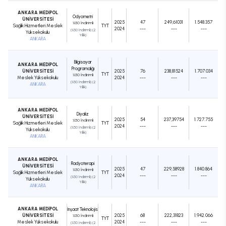
ANKARA MEDİPOL
Odyometri
ÜNİVERSİTESİ
2025
47
249,61031
1.548.357
%50 İndirimli
Sağlık Hizmetleri Meslek
TYT
2024
---
---
---
(%50 İndirimli) (2
Yüksekokulu
Yıllık)
ANKARA
Bilgisayar
ANKARA MEDİPOL
Programcılığı
ÜNİVERSİTESİ
2025
76
238,81524
1.707.034
TYT
%50 İndirimli
Meslek Yüksekokulu
2024
---
---
---
(%50 İndirimli) (2
ANKARA
Yıllık)
ANKARA MEDİPOL
Diyaliz
ÜNİVERSİTESİ
2025
54
237,39754
1.727.755
%50 İndirimli
Sağlık Hizmetleri Meslek
TYT
2024
---
---
---
(%50 İndirimli) (2
Yüksekokulu
Yıllık)
ANKARA
ANKARA MEDİPOL
Radyoterapi
ÜNİVERSİTESİ
2025
47
229,58928
1.840.864
%50 İndirimli
Sağlık Hizmetleri Meslek
TYT
2024
---
---
---
(%50 İndirimli) (2
Yüksekokulu
Yıllık)
ANKARA
ANKARA MEDİPOL
İnşaat Teknolojisi
ÜNİVERSİTESİ
2025
68
222,31823
1.942.066
%50 İndirimli
TYT
Meslek Yüksekokulu
2024
---
---
---
(%50 İndirimli) (2