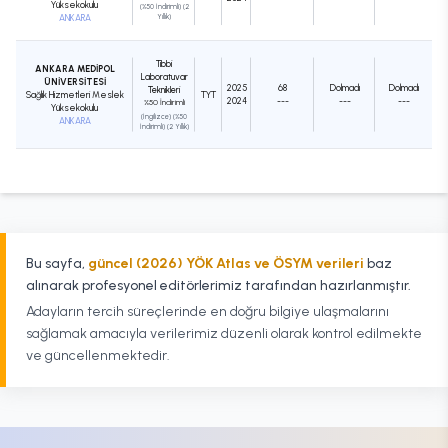
Yüksekokulu
(%50 İndirimli) (2
ANKARA
Yıllık)
Tıbbi
ANKARA MEDİPOL
Laboratuvar
ÜNİVERSİTESİ
2025
68
Dolmadı
Dolmadı
Teknikleri
Sağlık Hizmetleri Meslek
TYT
2024
---
---
---
%50 İndirimli
Yüksekokulu
(İngilizce) (%50
ANKARA
İndirimli) (2 Yıllık)
Bu sayfa,
güncel (2026) YÖK Atlas ve ÖSYM verileri
baz
alınarak profesyonel editörlerimiz tarafından hazırlanmıştır.
Adayların tercih süreçlerinde en doğru bilgiye ulaşmalarını
sağlamak amacıyla verilerimiz düzenli olarak kontrol edilmekte
ve güncellenmektedir.