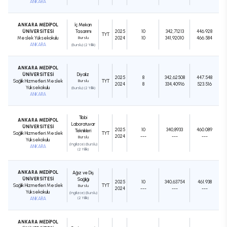
ANKARA
ANKARA MEDİPOL
İç Mekan
ÜNİVERSİTESİ
Tasarımı
2025
10
342,71213
446.928
TYT
Meslek Yüksekokulu
Burslu
2024
10
341,92010
466.584
ANKARA
(Burslu) (2 Yıllık)
ANKARA MEDİPOL
ÜNİVERSİTESİ
Diyaliz
2025
8
342,62508
447.548
Sağlık Hizmetleri Meslek
Burslu
TYT
2024
8
334,40916
523.516
Yüksekokulu
(Burslu) (2 Yıllık)
ANKARA
Tıbbi
ANKARA MEDİPOL
Laboratuvar
ÜNİVERSİTESİ
2025
10
340,8933
460.089
Teknikleri
Sağlık Hizmetleri Meslek
TYT
2024
---
---
---
Burslu
Yüksekokulu
(İngilizce) (Burslu)
ANKARA
(2 Yıllık)
ANKARA MEDİPOL
Ağız ve Diş
ÜNİVERSİTESİ
Sağlığı
2025
10
340,63754
461.938
Sağlık Hizmetleri Meslek
TYT
Burslu
2024
---
---
---
Yüksekokulu
(İngilizce) (Burslu)
ANKARA
(2 Yıllık)
ANKARA MEDİPOL