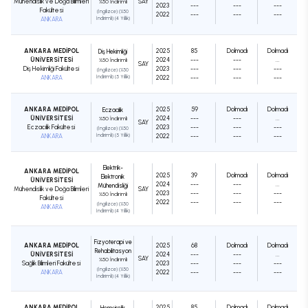
Mühendislik ve Doğa Bilimleri
SAY
%50 İndirimli
2023
---
---
---
Fakültesi
(İngilizce) (%50
2022
---
---
---
ANKARA
İndirimli) (4 Yıllık)
ANKARA MEDİPOL
2025
85
Dolmadı
Dolmadı
Diş Hekimliği
ÜNİVERSİTESİ
2024
---
---
...
%50 İndirimli
SAY
Diş Hekimliği Fakültesi
2023
---
---
---
(İngilizce) (%50
ANKARA
İndirimli) (5 Yıllık)
2022
---
---
---
ANKARA MEDİPOL
2025
59
Dolmadı
Dolmadı
Eczacılık
ÜNİVERSİTESİ
2024
---
---
...
%50 İndirimli
SAY
Eczacılık Fakültesi
2023
---
---
---
(İngilizce) (%50
ANKARA
İndirimli) (5 Yıllık)
2022
---
---
---
Elektrik-
ANKARA MEDİPOL
2025
39
Dolmadı
Dolmadı
Elektronik
ÜNİVERSİTESİ
2024
---
---
...
Mühendisliği
Mühendislik ve Doğa Bilimleri
SAY
2023
---
---
---
%50 İndirimli
Fakültesi
2022
---
---
---
(İngilizce) (%50
ANKARA
İndirimli) (4 Yıllık)
Fizyoterapi ve
ANKARA MEDİPOL
2025
68
Dolmadı
Dolmadı
Rehabilitasyon
ÜNİVERSİTESİ
2024
---
---
...
SAY
%50 İndirimli
Sağlık Bilimleri Fakültesi
2023
---
---
---
(İngilizce) (%50
ANKARA
2022
---
---
---
İndirimli) (4 Yıllık)
ANKARA MEDİPOL
2025
85
Dolmadı
Dolmadı
Hemşirelik