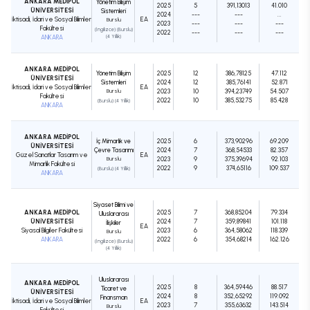
ANKARA MEDİPOL
Yönetim Bilişim
2025
5
391,13013
41.010
ÜNİVERSİTESİ
Sistemleri
2024
---
---
...
İktisadi, İdari ve Sosyal Bilimler
EA
Burslu
2023
---
---
---
Fakültesi
(İngilizce) (Burslu)
2022
---
---
---
ANKARA
(4 Yıllık)
ANKARA MEDİPOL
Yönetim Bilişim
2025
12
386,78125
47.112
ÜNİVERSİTESİ
Sistemleri
2024
12
385,76141
52.871
İktisadi, İdari ve Sosyal Bilimler
EA
Burslu
2023
10
394,23749
54.507
Fakültesi
2022
10
385,53275
85.428
(Burslu) (4 Yıllık)
ANKARA
ANKARA MEDİPOL
İç Mimarlık ve
2025
6
373,90296
69.209
ÜNİVERSİTESİ
Çevre Tasarımı
2024
7
368,54533
82.357
Güzel Sanatlar Tasarım ve
EA
Burslu
2023
9
375,39694
92.103
Mimarlık Fakültesi
2022
9
374,65116
109.537
(Burslu) (4 Yıllık)
ANKARA
Siyaset Bilimi ve
ANKARA MEDİPOL
2025
7
368,85204
79.334
Uluslararası
ÜNİVERSİTESİ
2024
7
359,89841
101.118
İlişkiler
EA
Siyasal Bilgiler Fakültesi
2023
6
364,58062
118.339
Burslu
ANKARA
2022
6
354,68214
162.126
(İngilizce) (Burslu)
(4 Yıllık)
Uluslararası
ANKARA MEDİPOL
2025
8
364,59446
88.517
Ticaret ve
ÜNİVERSİTESİ
2024
8
352,65292
119.092
Finansman
İktisadi, İdari ve Sosyal Bilimler
EA
2023
7
355,63632
143.514
Burslu
Fakültesi