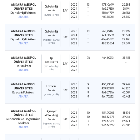
ANKARA MEDİPOL
2025
13
474,10649
26.384
Diş Hekimliği
ÜNİVERSİTESİ
2024
11
465,27130
28.191
Burslu
SAY
Diş Hekimliği Fakültesi
2023
11
488,64739
26.182
(Burslu) (5 Yıllık)
ANKARA
2022
11
487,85001
25.859
ANKARA MEDİPOL
2025
13
471,49112
28.292
Diş Hekimliği
ÜNİVERSİTESİ
2024
11
461,51659
30.671
Burslu
SAY
Diş Hekimliği Fakültesi
2023
11
484,46575
29.196
(İngilizce) (Burslu)
ANKARA
(5 Yıllık)
2022
11
485,36564
27.674
ANKARA MEDİPOL
2025
76
464,80313
33.458
Tıp
ÜNİVERSİTESİ
2024
---
---
...
%50 İndirimli
SAY
Tıp Fakültesi
2023
---
---
---
(%50 İndirimli) (6
ANKARA
Yıllık)
2022
---
---
---
ANKARA MEDİPOL
2025
9
456,93543
39.947
Eczacılık
ÜNİVERSİTESİ
2024
9
439,86379
46.226
Burslu
SAY
Eczacılık Fakültesi
2023
9
463,67916
46.084
(Burslu) (5 Yıllık)
ANKARA
2022
9
461,75232
46.461
ANKARA MEDİPOL
Bilgisayar
2025
10
454,70303
41.895
ÜNİVERSİTESİ
Mühendisliği
2024
10
463,52278
29.316
Mühendislik ve Doğa Bilimleri
SAY
Burslu
2023
8
498,57014
19.524
Fakültesi
(İngilizce) (Burslu)
2022
7
492,52499
22.484
ANKARA
(4 Yıllık)