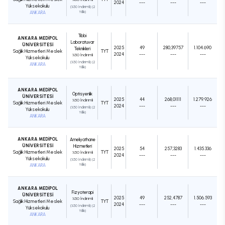
2024
---
---
---
Yüksekokulu
(%50 İndirimli) (2
ANKARA
Yıllık)
Tıbbi
ANKARA MEDİPOL
Laboratuvar
ÜNİVERSİTESİ
2025
49
280,39757
1.104.690
Teknikleri
Sağlık Hizmetleri Meslek
TYT
2024
---
---
---
%50 İndirimli
Yüksekokulu
(%50 İndirimli) (2
ANKARA
Yıllık)
ANKARA MEDİPOL
Optisyenlik
ÜNİVERSİTESİ
2025
44
268,01111
1.279.926
%50 İndirimli
Sağlık Hizmetleri Meslek
TYT
2024
---
---
---
(%50 İndirimli) (2
Yüksekokulu
Yıllık)
ANKARA
ANKARA MEDİPOL
Ameliyathane
ÜNİVERSİTESİ
Hizmetleri
2025
54
257,3283
1.435.336
Sağlık Hizmetleri Meslek
TYT
%50 İndirimli
2024
---
---
---
Yüksekokulu
(%50 İndirimli) (2
ANKARA
Yıllık)
ANKARA MEDİPOL
Fizyoterapi
ÜNİVERSİTESİ
2025
49
252,4787
1.506.593
%50 İndirimli
Sağlık Hizmetleri Meslek
TYT
2024
---
---
---
(%50 İndirimli) (2
Yüksekokulu
Yıllık)
ANKARA