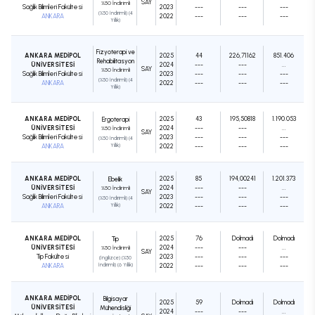
SAY
%50 İndirimli
Sağlık Bilimleri Fakültesi
2023
---
---
---
(%50 İndirimli) (4
ANKARA
2022
---
---
---
Yıllık)
Fizyoterapi ve
ANKARA MEDİPOL
2025
44
226,71162
851.406
Rehabilitasyon
ÜNİVERSİTESİ
2024
---
---
...
SAY
%50 İndirimli
Sağlık Bilimleri Fakültesi
2023
---
---
---
(%50 İndirimli) (4
ANKARA
2022
---
---
---
Yıllık)
ANKARA MEDİPOL
2025
43
195,50818
1.190.053
Ergoterapi
ÜNİVERSİTESİ
2024
---
---
...
%50 İndirimli
SAY
Sağlık Bilimleri Fakültesi
2023
---
---
---
(%50 İndirimli) (4
ANKARA
Yıllık)
2022
---
---
---
ANKARA MEDİPOL
2025
85
194,00241
1.201.373
Ebelik
ÜNİVERSİTESİ
2024
---
---
...
%50 İndirimli
SAY
Sağlık Bilimleri Fakültesi
2023
---
---
---
(%50 İndirimli) (4
ANKARA
Yıllık)
2022
---
---
---
ANKARA MEDİPOL
2025
76
Dolmadı
Dolmadı
Tıp
ÜNİVERSİTESİ
2024
---
---
...
%50 İndirimli
SAY
Tıp Fakültesi
2023
---
---
---
(İngilizce) (%50
ANKARA
İndirimli) (6 Yıllık)
2022
---
---
---
ANKARA MEDİPOL
Bilgisayar
2025
59
Dolmadı
Dolmadı
ÜNİVERSİTESİ
Mühendisliği
2024
---
---
...