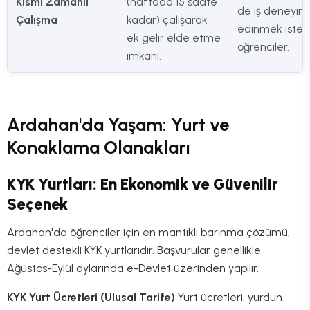
Kısmi Zamanlı
(haftada 15 saate
de iş deneyim
Çalışma
kadar) çalışarak
edinmek iste
ek gelir elde etme
öğrenciler.
imkanı.
Ardahan'da Yaşam: Yurt ve
Konaklama Olanakları
KYK Yurtları: En Ekonomik ve Güvenilir
Seçenek
Ardahan'da öğrenciler için en mantıklı barınma çözümü,
devlet destekli KYK yurtlarıdır. Başvurular genellikle
Ağustos-Eylül aylarında e-Devlet üzerinden yapılır.
KYK Yurt Ücretleri (Ulusal Tarife)
Yurt ücretleri, yurdun