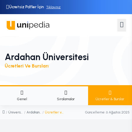
Ücretsiz Pdfler İçin
Tıklayınız
Ardahan Üniversitesi
Ücretleri Ve Bursları
Genel
Sıralamalar
Ücretler & Burslar
/
Üniversiteler
/
Ardahan Üniversitesi
/
Ücretler ve Burslar
Güncelleme:
6 Ağustos 2025