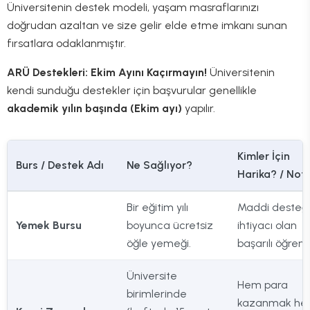
Üniversitenin destek modeli, yaşam masraflarınızı
doğrudan azaltan ve size gelir elde etme imkanı sunan
fırsatlara odaklanmıştır.
ARÜ Destekleri: Ekim Ayını Kaçırmayın!
Üniversitenin
kendi sunduğu destekler için başvurular genellikle
akademik yılın başında (Ekim ayı)
yapılır.
Kimler İçin
Burs / Destek Adı
Ne Sağlıyor?
Harika? / Notl
Bir eğitim yılı
Maddi desteğ
Yemek Bursu
boyunca ücretsiz
ihtiyacı olan
öğle yemeği.
başarılı öğrenci
Üniversite
Hem para
birimlerinde
kazanmak h