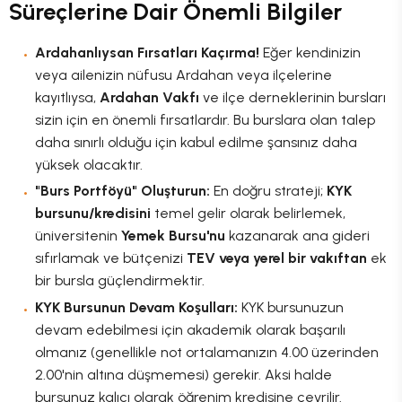
Süreçlerine Dair Önemli Bilgiler
Ardahanlıysan Fırsatları Kaçırma!
Eğer kendinizin
veya ailenizin nüfusu Ardahan veya ilçelerine
kayıtlıysa,
Ardahan Vakfı
ve ilçe derneklerinin bursları
sizin için en önemli fırsatlardır. Bu burslara olan talep
daha sınırlı olduğu için kabul edilme şansınız daha
yüksek olacaktır.
"Burs Portföyü" Oluşturun:
En doğru strateji;
KYK
bursunu/kredisini
temel gelir olarak belirlemek,
üniversitenin
Yemek Bursu'nu
kazanarak ana gideri
sıfırlamak ve bütçenizi
TEV veya yerel bir vakıftan
ek
bir bursla güçlendirmektir.
KYK Bursunun Devam Koşulları:
KYK bursunuzun
devam edebilmesi için akademik olarak başarılı
olmanız (genellikle not ortalamanızın 4.00 üzerinden
2.00'nin altına düşmemesi) gerekir. Aksi halde
bursunuz kalıcı olarak öğrenim kredisine çevrilir.