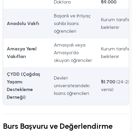
Doktora
₺9.000
Başarılı ve ihtiyaç
Kurum tarafı
Anadolu Vakfı
sahibi lisans
belirlenir
öğrencileri
Amasyalı veya
Amasya Yerel
Kurum tarafı
Amasya'da
Vakıfları
belirlenir
okuyan öğrenciler
ÇYDD (Çağdaş
Devlet
Yaşamı
₺1.700
(24-25
üniversitesindeki
Destekleme
verisi)
lisans öğrencileri.
Derneği)
Burs Başvuru ve Değerlendirme