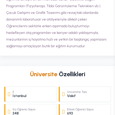
Programları (Fizyoterapi, Tıbbi Görüntüleme Teknikleri vb.),
Çocuk Gelişimi ve Grafik Tasarımı gibi revaçtaki alanlarda
donanımlı laboratuvar ve atölyeleriyle dikkat çeker.
Öğrencilerini sektörle erken aşamada buluşturmayı
hedefleyen staj programları ve kariyer odaklı yaklaşımıyla,
mezunlarının iş hayatına hızlı ve yetkin bir başlangıç yapmasını
sağlamayı amaçlayan butik bir eğitim kurumudur.
Üniversite
Özellikleri
İl
Üniversite Türü
İstanbul
Vakıf
Kız Öğrenci Sayısı
Erkek Öğrenci Sayısı
348
693