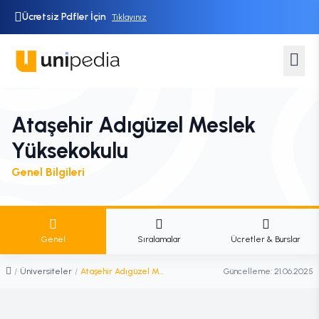
Ücretsiz Pdfler İçin
Tıklayınız
Ataşehir Adıgüzel Meslek
Yüksekokulu
Genel Bilgileri
Genel
Sıralamalar
Ücretler & Burslar
/
Üniversiteler
/
Ataşehir Adıgüzel Meslek Yüksekokulu
Güncelleme:
21.06.2025